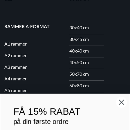
RAMMER A-FORMAT
30x40 cm
30x45 cm
A1 rammer
40x40 cm
A2 rammer
40x50 cm
A3 rammer
50x70 cm
A4 rammer
60x80 cm
A5 rammer
70x100 cm
FÅ
15% RABAT
Printogrammer.dk · Navervej 21 · 8382 Hinnerup · CVR 40736166 ·
på din første ordre
(+45) 8844 1630 ·
kundeservice@printogrammer.dk