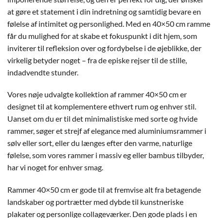
at gøre et statement i din indretning og samtidig bevare en
følelse af intimitet og personlighed. Med en 40×50 cm ramme
får du mulighed for at skabe et fokuspunkt i dit hjem, som
inviterer til refleksion over og fordybelse i de øjeblikke, der
virkelig betyder noget – fra de episke rejser til de stille,
indadvendte stunder.
Vores nøje udvalgte kollektion af rammer 40×50 cm er
designet til at komplementere ethvert rum og enhver stil.
Uanset om du er til det minimalistiske med sorte og hvide
rammer, søger et strejf af elegance med aluminiumsrammer i
sølv eller sort, eller du længes efter den varme, naturlige
følelse, som vores rammer i massiv eg eller bambus tilbyder,
har vi noget for enhver smag.
Rammer 40×50 cm er gode til at fremvise alt fra betagende
landskaber og portrætter med dybde til kunstneriske
plakater og personlige collageværker. Den gode plads i en