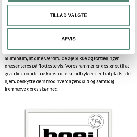
aluminiumsrammerne særligt velegnede til sort-hvide
fotografier og kunstværker, der leger med kontrast og klare
TILLAD VALGTE
linjer.
Om du vælger den intense atmosfære, en sort ramme tilfører,
AFVIS
eller den rene, opfriskende fornemmelse, der kommer med en
hvid ramme, sikrer vores 40×50 rammer i både træ og
aluminium, at dine værdifulde øjeblikke og fortællinger
præsenteres på flotteste vis. Vores rammer er designet til at
give dine minder og kunstneriske udtryk en central plads i dit
hjem, beskytte dem mod hverdagens slid og samtidig
fremhæve deres skønhed.