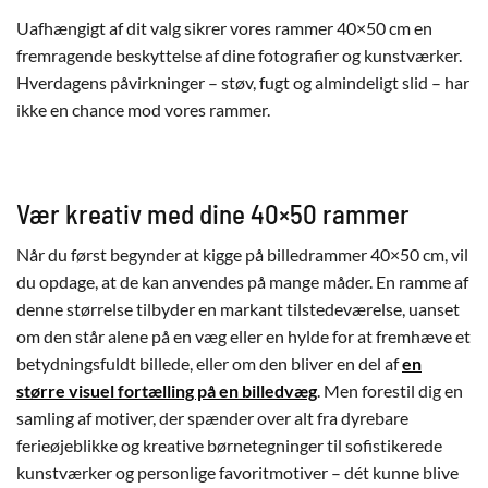
Uafhængigt af dit valg sikrer vores rammer 40×50 cm en
fremragende beskyttelse af dine fotografier og kunstværker.
Hverdagens påvirkninger – støv, fugt og almindeligt slid – har
ikke en chance mod vores rammer.
Vær kreativ med dine 40×50 rammer
Når du først begynder at kigge på billedrammer 40×50 cm, vil
du opdage, at de kan anvendes på mange måder. En ramme af
denne størrelse tilbyder en markant tilstedeværelse, uanset
om den står alene på en væg eller en hylde for at fremhæve et
betydningsfuldt billede, eller om den bliver en del af
en
større visuel fortælling på en billedvæg
. Men forestil dig en
samling af motiver, der spænder over alt fra dyrebare
ferieøjeblikke og kreative børnetegninger til sofistikerede
kunstværker og personlige favoritmotiver – dét kunne blive