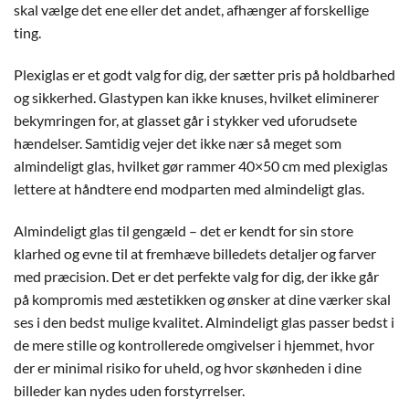
skal vælge det ene eller det andet, afhænger af forskellige
ting.
Plexiglas er et godt valg for dig, der sætter pris på holdbarhed
og sikkerhed. Glastypen kan ikke knuses, hvilket eliminerer
bekymringen for, at glasset går i stykker ved uforudsete
hændelser. Samtidig vejer det ikke nær så meget som
almindeligt glas, hvilket gør rammer 40×50 cm med plexiglas
lettere at håndtere end modparten med almindeligt glas.
Almindeligt glas til gengæld – det er kendt for sin store
klarhed og evne til at fremhæve billedets detaljer og farver
med præcision. Det er det perfekte valg for dig, der ikke går
på kompromis med æstetikken og ønsker at dine værker skal
ses i den bedst mulige kvalitet. Almindeligt glas passer bedst i
de mere stille og kontrollerede omgivelser i hjemmet, hvor
der er minimal risiko for uheld, og hvor skønheden i dine
billeder kan nydes uden forstyrrelser.