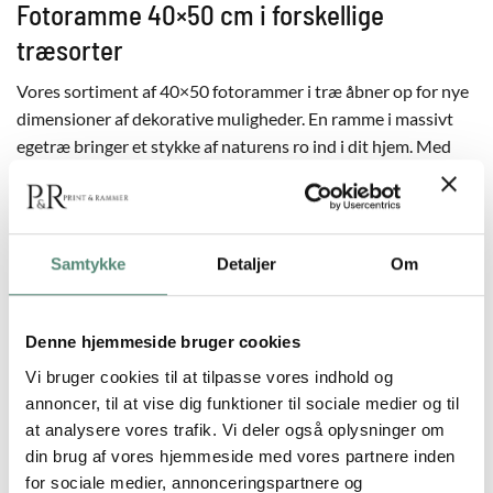
Fotoramme 40×50 cm i forskellige
træsorter
Vores sortiment af 40×50 fotorammer i træ åbner op for nye
dimensioner af dekorative muligheder. En ramme i massivt
egetræ bringer et stykke af naturens ro ind i dit hjem. Med
lyst egetræ kan du skabe en atmosfære, der er både frisk og
indbydende, mens rammer i mørkt egetræ bidrager med en
følelse af dybde og hygge til din indretning. Hvis du er ude
efter en varm og livlig atmosfære, kan vores bambusrammer,
Samtykke
Detaljer
Om
der lyser op med deres naturlige gyldne glød, være det rette
valg.
Denne hjemmeside bruger cookies
Drømmer du om et mere ensartet udtryk, men vil du gerne
Vi bruger cookies til at tilpasse vores indhold og
fastholde den naturlige charme, så tilbyder vi 40×50 rammer
annoncer, til at vise dig funktioner til sociale medier og til
med ege-look. Rammerne kombinerer det autentiske
at analysere vores trafik. Vi deler også oplysninger om
farvespil fra naturen med en ensartet æstetik. De er
din brug af vores hjemmeside med vores partnere inden
fremstillet med en kerne af fyrretræ og belagt med en smuk
for sociale medier, annonceringspartnere og