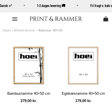
% Dansk ✅
1-2 dages levering 🚚
Fri fragt v. k
Fortsæt
til
indhold
Hjem
»
Billedrammer
»
Rammer 40×50
Bambusramme 40×50 cm
Egetræsramme 40×50 cm
279,00
kr.
179,00
kr.