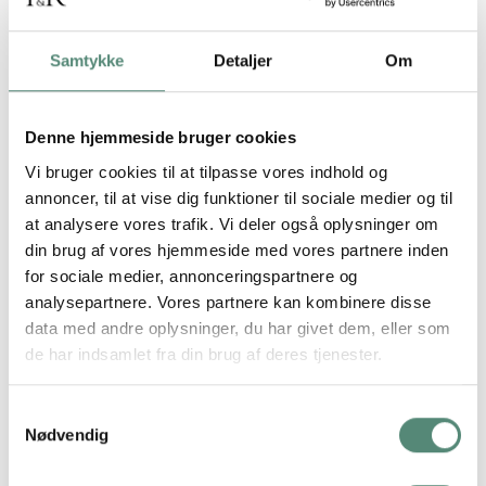
Mørkt egetræ
: Skaber kontrast og dybde, særligt
velegnet til sort-hvide billeder eller kunstværker med
stærke farver. En klassisk ramme, der tilfører elegance og
Samtykke
Detaljer
Om
eksklusivitet.
Bambus
: Et bæredygtigt valg med en smuk, naturlig
Denne hjemmeside bruger cookies
struktur og en varm glød. Ideel for dig, der ønsker en
Vi bruger cookies til at tilpasse vores indhold og
miljøvenlig løsning uden at gå på kompromis med design.
annoncer, til at vise dig funktioner til sociale medier og til
at analysere vores trafik. Vi deler også oplysninger om
Ønsker du inspiration til, hvordan du bedst integrerer
din brug af vores hjemmeside med vores partnere inden
trærammer i din boligindretning?
Se vores guide
for sociale medier, annonceringspartnere og
til indretning med egetræsrammer
.
analysepartnere. Vores partnere kan kombinere disse
data med andre oplysninger, du har givet dem, eller som
de har indsamlet fra din brug af deres tjenester.
Sorte rammer 70×100 cm
Samtykkevalg
Nødvendig
En sort ramme i 70×100 cm er det sikre valg, hvis du vil skabe
et stilrent og markant udtryk. Den sorte farve indrammer