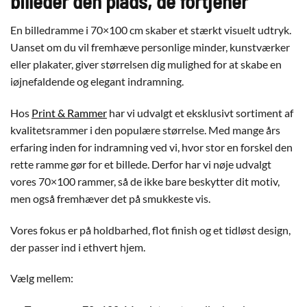
billeder den plads, de fortjener
En billedramme i 70×100 cm skaber et stærkt visuelt udtryk.
Uanset om du vil fremhæve personlige minder, kunstværker
eller plakater, giver størrelsen dig mulighed for at skabe en
iøjnefaldende og elegant indramning.
Hos
Print & Rammer
har vi udvalgt et eksklusivt sortiment af
kvalitetsrammer i den populære størrelse. Med mange års
erfaring inden for indramning ved vi, hvor stor en forskel den
rette ramme gør for et billede. Derfor har vi nøje udvalgt
vores 70×100 rammer, så de ikke bare beskytter dit motiv,
men også fremhæver det på smukkeste vis.
Vores fokus er på holdbarhed, flot finish og et tidløst design,
der passer ind i ethvert hjem.
Vælg mellem: