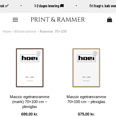
Dansk ✅
1-2 dages levering 🚚
Fri fragt v. køb o
Fortsæt
til
indhold
Hjem
»
Billedrammer
»
Rammer 70×100
Massiv egetræsramme
Massiv egetræsramme
(mørk) 70×100 cm –
70×100 cm – plexiglas
plexiglas
699,00
kr.
679,00
kr.