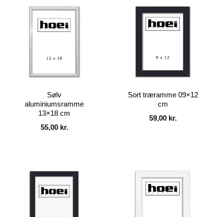
Sølv
Sort træramme 09×12
aluminiumsramme
cm
13×18 cm
59,00
kr.
55,00
kr.