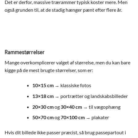
Det er derfor, massive trærammer typisk koster mere. Men
også grunden til, at de stadig hænger pænt efter flere år.
Rammestørrelser
Mange overkomplicerer valget af størrelse, men du kan bare
kigge på de mest brugte størrelser, som er:
10×15 cm
→ klassiske fotos
13×18 cm
→ portrætter og landskabsbilleder
20×30 cm
og
30×40 cm
→ til vægophæng
50×70 cm
og
70×100 cm
→ plakater
Hvis dit billede ikke passer præcist, så brug passepartout i