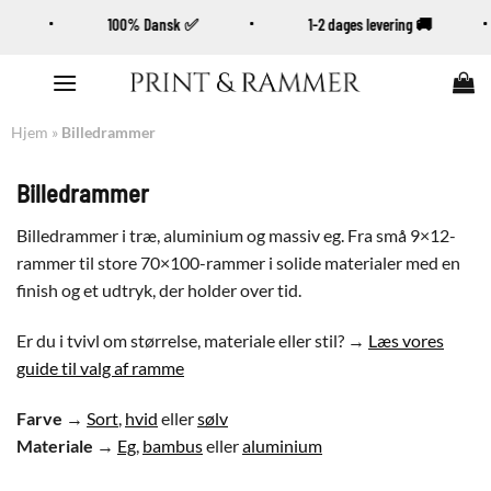
. 📦
100% Dansk ✅
1-2 dages levering 🚚
Fortsæt
til
indhold
Hjem
»
Billedrammer
Billedrammer
Billedrammer i træ, aluminium og massiv eg. Fra små 9×12-
rammer til store 70×100-rammer i solide materialer med en
finish og et udtryk, der holder over tid.
Er du i tvivl om størrelse, materiale eller stil? →
Læs vores
guide til valg af ramme
Farve
→
Sort
,
hvid
eller
sølv
Materiale
→
Eg
,
bambus
eller
aluminium