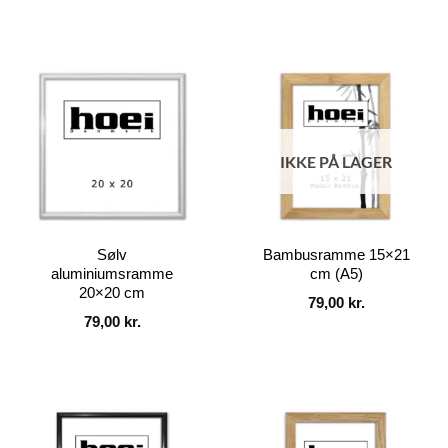
IKKE PÅ LAGER
Sølv
Bambusramme 15×21
aluminiumsramme
cm (A5)
20×20 cm
79,00
kr.
79,00
kr.