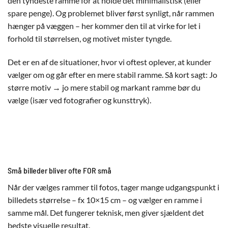
den tyndeste ramme for at holde det minimalistisk (eller
spare penge). Og problemet bliver først synligt, når rammen
hænger på væggen – her kommer den til at virke for let i
forhold til størrelsen, og motivet mister tyngde.
Det er en af de situationer, hvor vi oftest oplever, at kunder
vælger om og går efter en mere stabil ramme. Så kort sagt: Jo
større motiv → jo mere stabil og markant ramme bør du
vælge (især ved fotografier og kunsttryk).
Små billeder bliver ofte FOR små
Når der vælges rammer til fotos, tager mange udgangspunkt i
billedets størrelse – fx 10×15 cm – og vælger en ramme i
samme mål. Det fungerer teknisk, men giver sjældent det
bedste visuelle resultat.