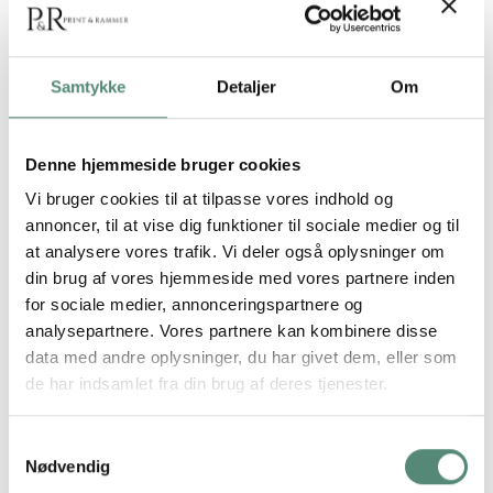
Samtykke
Detaljer
Om
Denne hjemmeside bruger cookies
Vi bruger cookies til at tilpasse vores indhold og
annoncer, til at vise dig funktioner til sociale medier og til
Sort træramme
Massiv egetræsramme
21×29,7 cm (A4) –
18×24 cm
at analysere vores trafik. Vi deler også oplysninger om
plexiglas
din brug af vores hjemmeside med vores partnere inden
129,00
kr.
129,00
kr.
for sociale medier, annonceringspartnere og
analysepartnere. Vores partnere kan kombinere disse
data med andre oplysninger, du har givet dem, eller som
de har indsamlet fra din brug af deres tjenester.
Samtykkevalg
Nødvendig