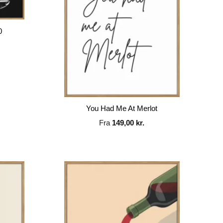
0
You Had Me At Merlot
Fra
149,00
kr.