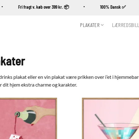
Fri fragt v. køb over 399 kr. 📦
100% Dansk ✅
PLAKATER
LÆRREDSBIL
akater
 drinks plakat eller en vin plakat være prikken over i’et i hjemmebar
ver dit hjem ekstra charme og karakter.