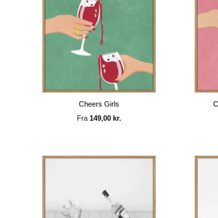
Cheers Girls
C
Fra
149,00
kr.