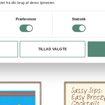
et fra din brug af deres tjenester.
Præferencer
Statistik
TILLAD VALGTE
ipsy Pop – Piña Colada
Tipsy Pop – Tequila Sun
Fra
149,00
kr.
Fra
149,00
kr.