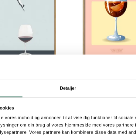
Pastel Classic Aperol Sp
st friends forget you get old
Fra
149,00
kr.
Fra
149,00
kr.
Detaljer
ookies
se vores indhold og annoncer, til at vise dig funktioner til sociale
oplysninger om din brug af vores hjemmeside med vores partnere i
ysepartnere. Vores partnere kan kombinere disse data med andr