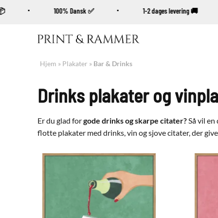
 kr. 📦
100% Dansk ✅
1-2 dages levering 🚚
Fortsæt
til
indhold
Hjem
»
Plakater
»
Bar & Drinks
Drinks plakater og vinpl
Er du glad for
gode drinks og skarpe citater?
Så vil en
flotte plakater med drinks, vin og sjove citater, der gi