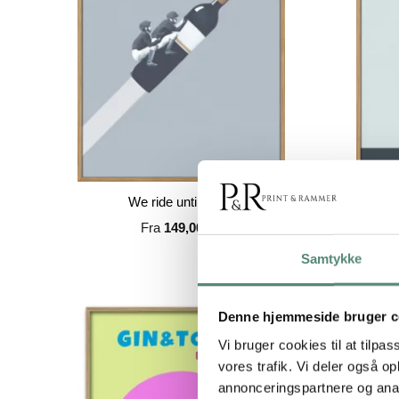
We ride until dawn
Your be
Fra
149,00
kr.
Samtykke
Denne hjemmeside bruger c
Vi bruger cookies til at tilpas
vores trafik. Vi deler også 
annonceringspartnere og anal