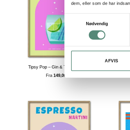
dem, eller som de har indsaml
Samtykkevalg
Nødvendig
AFVIS
Tipsy Pop – Gin & Tonic Cocktail
T
Fra
149,00
kr.