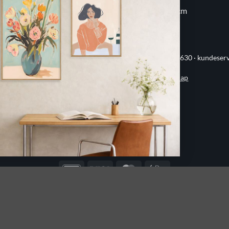
30x30 cm
70x100 cm
ervej 21 · 8382 Hinnerup · CVR 40736166 · (+45) 8844 1630 ·
kundeser
Handelsbetingelser
·
Privatlivspolitik
·
Sitemap
© 2026 Printogrammer.dk
DanKort
Visa
MasterCard
Apple
Pay