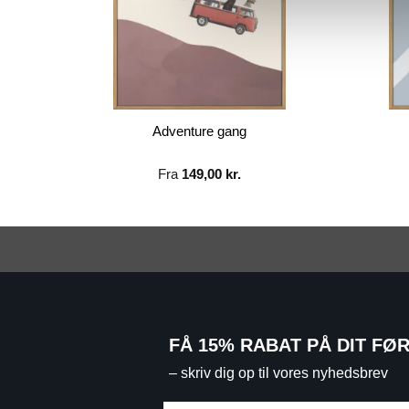
el
Adventure gang
Fra
149,00
kr.
FÅ 15% RABAT PÅ DIT FØ
– skriv dig op til vores nyhedsbrev
Email