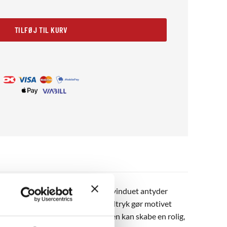
TILFØJ TIL KURV
ng og de faldende blade udenfor vinduet antyder
nostalgi og fred. Det sort-hvide udtryk gør motivet
soveværelser eller entréer, hvor den kan skabe en rolig,