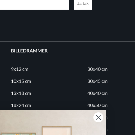
Ja tak
BILLEDRAMMER
9x12 cm
30x40 cm
10x15 cm
30x45 cm
13x18 cm
40x40 cm
18x24 cm
40x50 cm
20x20 cm
50x70 cm
20x30 cm
60x80 cm