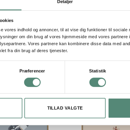
.
Detaljer
ookies
se vores indhold og annoncer, til at vise dig funktioner til sociale
29,7×42 cm, 42×59,4 cm, 50×70 cm
oplysninger om din brug af vores hjemmeside med vores partnere i
ysepartnere. Vores partnere kan kombinere disse data med andr
et fra din brug af deres tjenester.
Præferencer
Statistik
TILLAD VALGTE