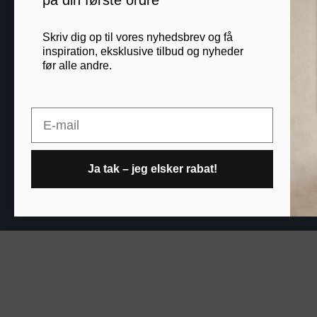
på din første ordre
B2B
Skriv dig op til vores nyhedsbrev og få
inspiration, eksklusive tilbud og nyheder
før alle andre.
Printogrammer.dk · Nav
Email
Ja tak – jeg elsker rabat!