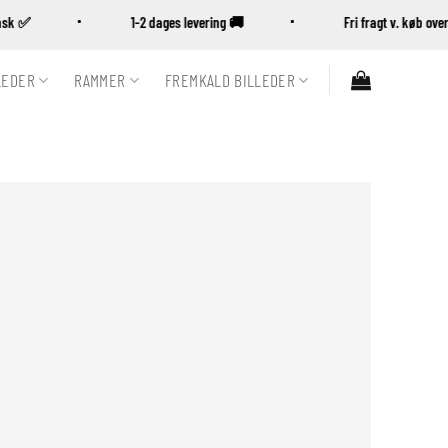
Dansk ✅
1-2 dages levering 🚚
Fri fragt v. køb o
LEDER
RAMMER
FREMKALD BILLEDER