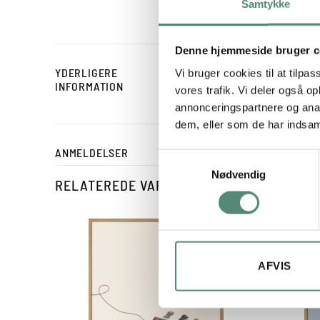
eftertænksom stemning
Samtykke
Denne hjemmeside bruger c
YDERLIGERE
Vi bruger cookies til at tilpas
STØRRELSE
INFORMATION
vores trafik. Vi deler også 
annonceringspartnere og anal
dem, eller som de har indsaml
ANMELDELSER
Samtykkevalg
Nødvendig
RELATEREDE VARER
AFVIS