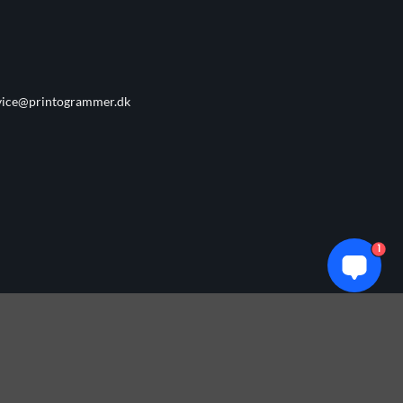
vice@printogrammer.dk
1