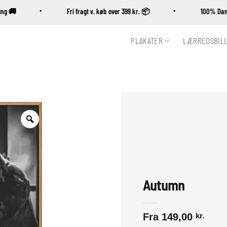
vering 🚚
Fri fragt v. køb over 399 kr. 📦
100% 
PLAKATER
LÆRREDSBIL
Zoom
Autumn
Fra
149,00
kr.