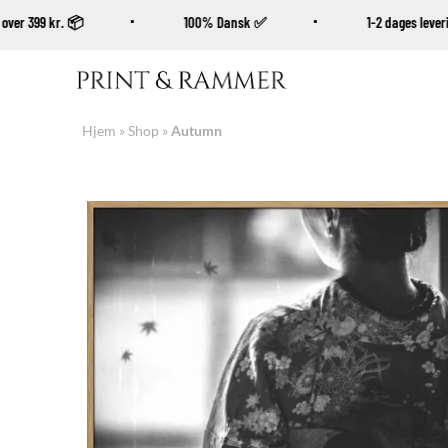
køb over 399 kr. 📦
100% Dansk ✅
1-2 dages le
Fortsæt
til
indhold
Hjem
»
Shop
»
Autumn