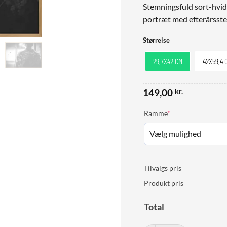
Stemningsfuld sort-hvid 
portræt med efterårsstem
Størrelse
29,7X42 CM
42X59,4 
149,00
kr.
(required)
Ramme
*
Tilvalgs pris
Produkt pris
Total