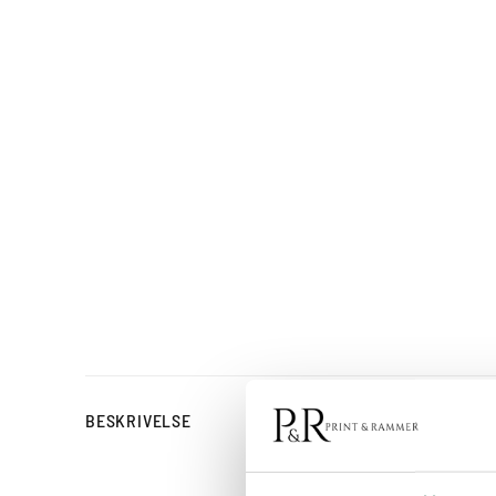
I Autumn indfanger Teru
BESKRIVELSE
årstidens stille overgan
tidløst og raffineret, pe