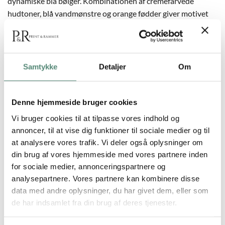
dynamiske blå bølger. Kombinationen af cremefarvede
hudtoner, blå vandmønstre og orange fødder giver motivet
en levende og skæv karakter. Jota de jai arbejder ofte med
farveeksplosioner og skæve ideer, og dette værk er oplagt til
kreative rum, stuer eller køkkener, hvor man ønsker energi,
humor og personlighed.
Samtykke
Detaljer
Om
Denne hjemmeside bruger cookies
YDERLIGERE INFORMATION
Vi bruger cookies til at tilpasse vores indhold og
annoncer, til at vise dig funktioner til sociale medier og til
at analysere vores trafik. Vi deler også oplysninger om
STØRRELSE
29,7×42 cm, 42×59,4 cm, 50×70 cm
din brug af vores hjemmeside med vores partnere inden
for sociale medier, annonceringspartnere og
analysepartnere. Vores partnere kan kombinere disse
data med andre oplysninger, du har givet dem, eller som
ANMELDELSER
de har indsamlet fra din brug af deres tjenester.