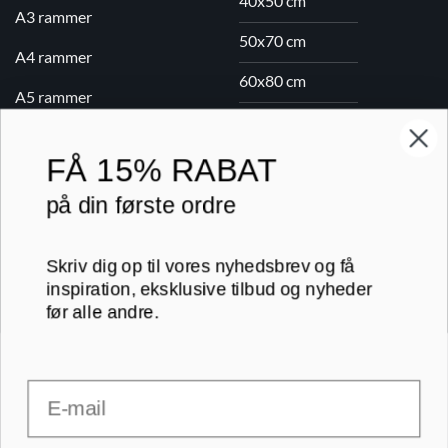
40x50 cm
A3 rammer
50x70 cm
A4 rammer
60x80 cm
A5 rammer
70x100 cm
FÅ
15% RABAT
Printogrammer.dk · Navervej 21 · 8382 Hinnerup · CVR 40736166 ·
på din første ordre
(+45) 8844 1630 ·
kundeservice@printogrammer.dk
Handelsbetingelser
·
Privatlivspolitik
·
Sitemap
© 2026 Printogrammer.dk
Skriv dig op til vores nyhedsbrev og få
inspiration, eksklusive tilbud og nyheder
før alle andre.
Email
DanKort
Visa
MasterCard
Apple
Pay