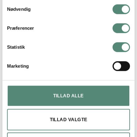
FREMRAGENDE
Samtykkevalg
Nødvendig
På basis af
49 anmeldelser
Præferencer
Statistik
lene bach
4 måneder siden
Marketing
Hurtig levering og perfekt produkt.
TILLAD ALLE
TILLAD VALGTE