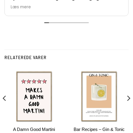
nemt at bestille.
Læs mere
De største anbefalinger herfra 👍👏👏
Vh Lars
RELATEREDE VARER
A Damn Good Martini
Bar Recipes – Gin & Tonic