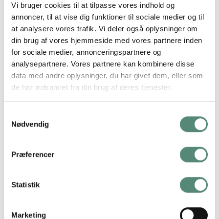
stemningsfuld og stiliseret illustration. Plakaten bruger
Vi bruger cookies til at tilpasse vores indhold og
varme farver som rød, orange og gul, kombineret med grønne
annoncer, til at vise dig funktioner til sociale medier og til
detaljer fra den klassiske oliven. Motivet emmer af retro
at analysere vores trafik. Vi deler også oplysninger om
charme og passer perfekt til barområdet, spisestuen eller et
din brug af vores hjemmeside med vores partnere inden
for sociale medier, annonceringspartnere og
hjørne med drinks og hygge. Den grafiske stil er præget af
analysepartnere. Vores partnere kan kombinere disse
skarpe kontraster og rene linjer, som giver plakaten et
data med andre oplysninger, du har givet dem, eller som
moderne udtryk. Et stærkt valg til dig, der ønsker
de har indsamlet fra din brug af deres tjenester.
personlighed på væggen. Kombinér den med andre motiver
fra Bar Icons-serien som Negroni eller Gin & Lemon for en
sammenhængende cocktailvæg med kant.
Samtykkevalg
Nødvendig
Præferencer
YDERLIGERE INFORMATION
Statistik
STØRRELSE
29,7×42 cm, 42×59,4 cm, 50×70 cm
Marketing