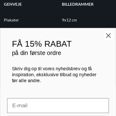
GENVEJE
BILLEDRAMMER
Plakater
9x12 cm
Lærredsbilleder
10x15 cm
Print på lærred
13x18 cm
FÅ
15% RABAT
Print på papir
18x24 cm
på din første ordre
Kontakt
20x20 cm
Skriv dig op til vores nyhedsbrev og få
Blog
20x30 cm
inspiration, eksklusive tilbud og nyheder
før alle andre.
B2B
30x30 cm
Email
RAMMER A-FORMAT
30x40 cm