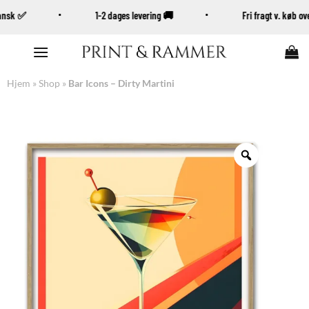
Dansk ✅
1-2 dages levering 🚚
Fri fragt v. køb 
Fortsæt
til
indhold
Hjem
»
Shop
»
Bar Icons – Dirty Martini
Zoom