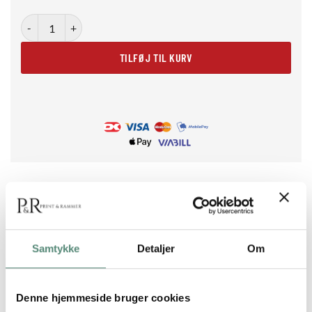
Bar Icons – Dirty Martini antal
TILFØJ TIL KURV
BESKRIVELSE
Samtykke
Detaljer
Om
Dirty Martini: Cool drinkplakat i retrofarver
Denne hjemmeside bruger cookies
Bar Icons – Dirty Martini fanger den ikoniske drink i en