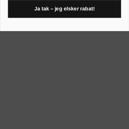
30x45 cm
A1 rammer
Ja tak – jeg elsker rabat!
40x40 cm
1
A2 rammer
40x50 cm
A3 rammer
50x70 cm
A4 rammer
60x80 cm
A5 rammer
70x100 cm
Printogrammer.dk · Navervej 21 · 8382 Hinnerup · CVR 40736166 ·
(+45) 8844 1630 ·
kundeservice@printogrammer.dk
Handelsbetingelser
·
Privatlivspolitik
·
Sitemap
© 2026 Printogrammer.dk