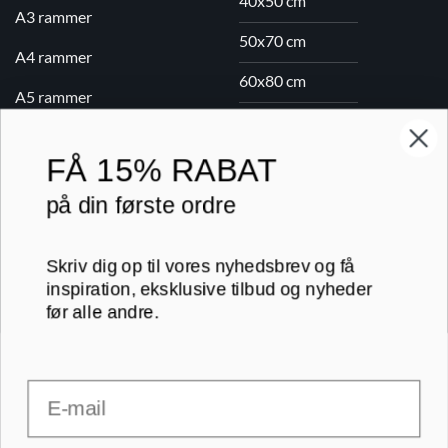
40x50 cm
A3 rammer
50x70 cm
A4 rammer
60x80 cm
A5 rammer
70x100 cm
FÅ
15% RABAT
Printogrammer.dk · Navervej 21 · 8382 Hinnerup · CVR 40736166 ·
på din første ordre
(+45) 8844 1630 ·
kundeservice@printogrammer.dk
Handelsbetingelser
·
Privatlivspolitik
·
Sitemap
© 2026 Printogrammer.dk
Skriv dig op til vores nyhedsbrev og få
inspiration, eksklusive tilbud og nyheder
før alle andre.
Email
DanKort
Visa
MasterCard
Apple
Pay