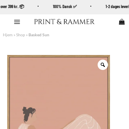
øb over 399 kr. 📦
100% Dansk ✅
1-2 dages leve
Fortsæt
til
indhold
Hjem
»
Shop
»
Basked Sun
Zoom