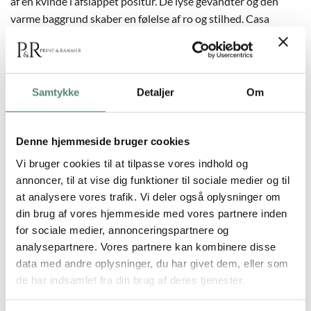
af en kvinde i afslappet positur. De lyse gevandter og den
varme baggrund skaber en følelse af ro og stilhed. Casa
cartissi bruger enkle linjer og varme farver for at fremhæve
motivets blide udtryk. Perfekt til soveværelset, stuen eller et
hjemmekontor, hvor man ønsker en afslappende, poetisk
atmosfære.
Samtykke
Detaljer
Om
Denne hjemmeside bruger cookies
YDERLIGERE INFORMATION
Vi bruger cookies til at tilpasse vores indhold og
annoncer, til at vise dig funktioner til sociale medier og til
at analysere vores trafik. Vi deler også oplysninger om
STØRRELSE
29,7×42 cm, 42×59,4 cm, 50×70 cm
din brug af vores hjemmeside med vores partnere inden
for sociale medier, annonceringspartnere og
analysepartnere. Vores partnere kan kombinere disse
data med andre oplysninger, du har givet dem, eller som
ANMELDELSER
de har indsamlet fra din brug af deres tjenester.