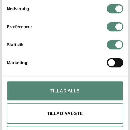
FREMRAGENDE
Samtykkevalg
Nødvendig
På basis af
49 anmeldelser
Præferencer
Statistik
lene bach
4 måneder siden
Marketing
Hurtig levering og perfekt produkt.
TILLAD ALLE
TILLAD VALGTE