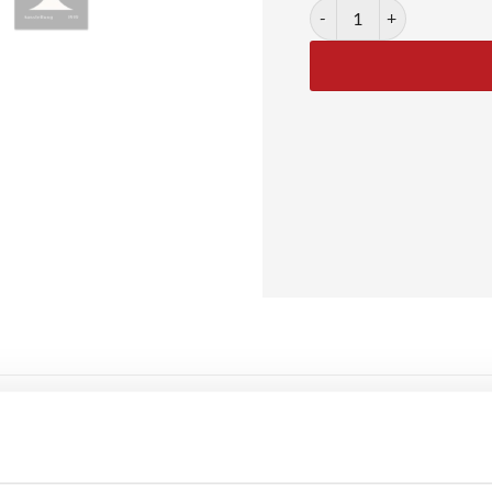
Bauhaus Crossform No. 04 
lakat i sort/hvid
 skiller sig ud med sin sorte baggrund og lyse krydsformede eleme