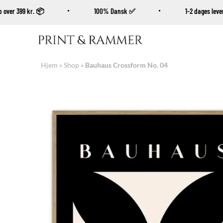
 køb over 399 kr. 📦
100% Dansk ✅
1-2 dages l
Fortsæt
til
indhold
Hjem
»
Shop
»
Bauhaus Crossform No. 04