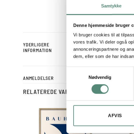
De fire buede figurer d
Samtykke
udtryk gør plakaten særli
fungerer flot alene eller
Denne hjemmeside bruger c
Vi bruger cookies til at tilpas
vores trafik. Vi deler også 
YDERLIGERE
STØRRELSE
annonceringspartnere og anal
INFORMATION
dem, eller som de har indsaml
Samtykkevalg
Nødvendig
ANMELDELSER
RELATEREDE VARER
AFVIS