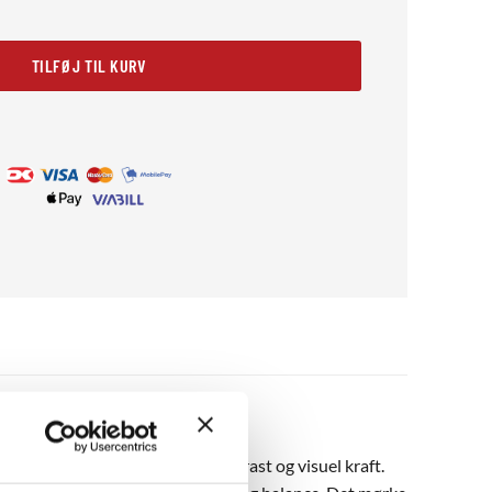
antal
TILFØJ TIL KURV
nter, der skaber maksimal kontrast og visuel kraft.