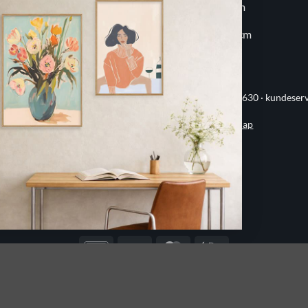
20x30 cm
60x80 cm
30x30 cm
70x100 cm
ervej 21 · 8382 Hinnerup · CVR 40736166 · (+45) 8844 1630 ·
kundeser
Handelsbetingelser
·
Privatlivspolitik
·
Sitemap
© 2026 Printogrammer.dk
DanKort
Visa
MasterCard
Apple
Pay