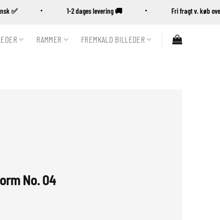
Dansk ✅
1-2 dages levering 🚚
Fri fragt v. køb 
LEDER
RAMMER
FREMKALD BILLEDER
orm No. 04