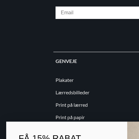
Email
GENVEJE
Plakater
Lærredsbilleder
Print på lærred
Print på papir
Kontakt
FÅ
15% RABAT