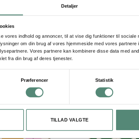
anner en symmetrisk komposition, som trækker tråde til Bauhaus’
Detaljer
gt velegnet som blikfang på en lys væg eller i rum med industrielle 
 som del af en Crossform-serie.
ookies
se vores indhold og annoncer, til at vise dig funktioner til sociale
oplysninger om din brug af vores hjemmeside med vores partnere i
29,7×42 cm, 42×59,4 cm, 50×70 cm
ysepartnere. Vores partnere kan kombinere disse data med andr
et fra din brug af deres tjenester.
Præferencer
Statistik
TILLAD VALGTE