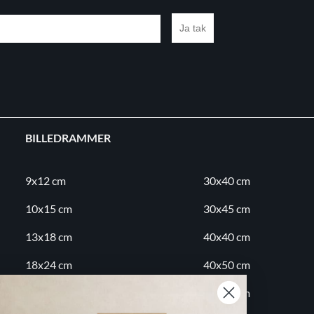
Ja tak
BILLEDRAMMER
9x12 cm
30x40 cm
10x15 cm
30x45 cm
13x18 cm
40x40 cm
18x24 cm
40x50 cm
20x20 cm
50x70 cm