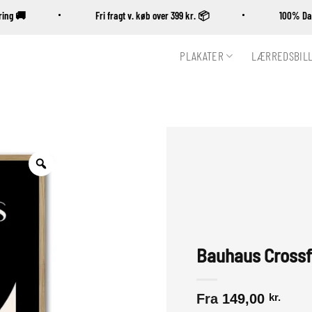
evering 🚚
Fri fragt v. køb over 399 kr. 📦
100% 
PLAKATER
LÆRREDSBIL
Zoom
Bauhaus Crossf
Fra
149,00
kr.