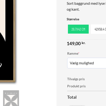
Sort baggrund med lyse 
og kant.
Størrelse
29,7X42 CM
42X59,4 
149,00
kr.
(required)
Ramme
*
Tilvalgs pris
Produkt pris
Total