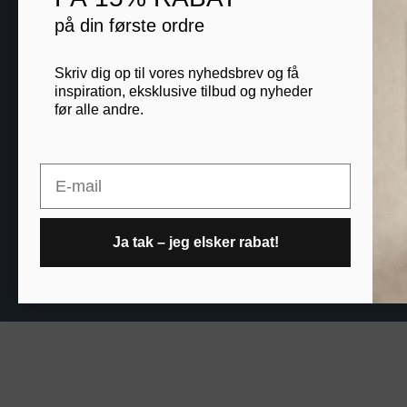
Blog
på din første ordre
B2B
Skriv dig op til vores nyhedsbrev og få
inspiration, eksklusive tilbud og nyheder
før alle andre.
Printogrammer.dk · Nav
Email
Ja tak – jeg elsker rabat!