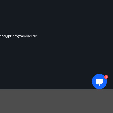
vice@printogrammer.dk
1