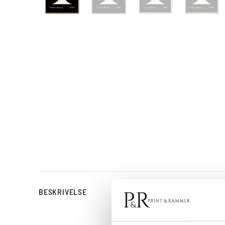
Markant grafisk p
BESKRIVELSE
Bauhaus Crossform No. 04