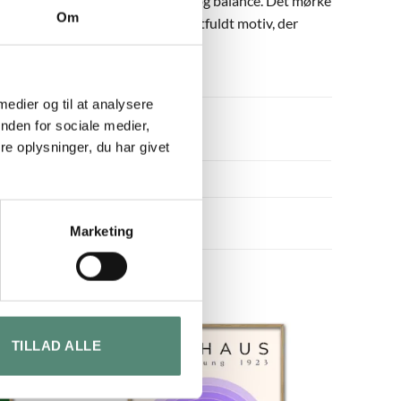
 eksperimenterende leg med form og balance. Det mørke
Om
eller minimalistiske træk. Et kraftfuldt motiv, der
 medier og til at analysere
nden for sociale medier,
e oplysninger, du har givet
Marketing
TILLAD ALLE