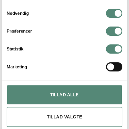
Samtykkevalg
FREMRAGENDE
Nødvendig
På basis af
49 anmeldelser
Præferencer
Statistik
lene bach
Marketing
4 måneder siden
Hurtig levering og perfekt produkt.
TILLAD ALLE
TILLAD VALGTE