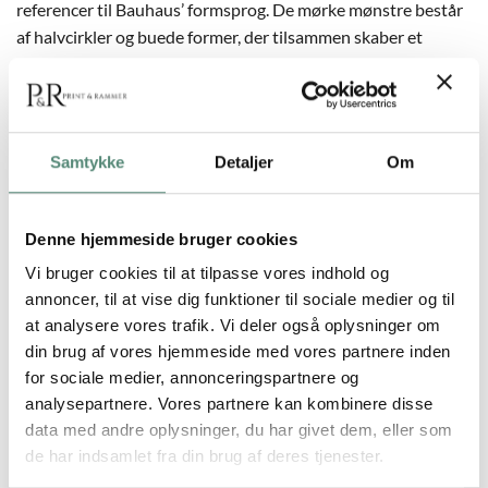
referencer til Bauhaus’ formsprog. De mørke mønstre består
af halvcirkler og buede former, der tilsammen skaber et
elegant og rytmisk udtryk. Baggrunden er varm og lys, hvilket
tilfører en vis blødhed til det ellers markante motiv. Denne
plakat fungerer godt i både moderne og klassisk indretning
og kan kombineres med andre mønstrede plakater for et
Samtykke
Detaljer
Om
stramt og stilfuldt look. Perfekt til kontor, stue eller entré.
Denne hjemmeside bruger cookies
Vi bruger cookies til at tilpasse vores indhold og
YDERLIGERE INFORMATION
annoncer, til at vise dig funktioner til sociale medier og til
at analysere vores trafik. Vi deler også oplysninger om
STØRRELSE
29,7×42 cm, 42×59,4 cm, 50×70 cm
din brug af vores hjemmeside med vores partnere inden
for sociale medier, annonceringspartnere og
analysepartnere. Vores partnere kan kombinere disse
data med andre oplysninger, du har givet dem, eller som
de har indsamlet fra din brug af deres tjenester.
ANMELDELSER