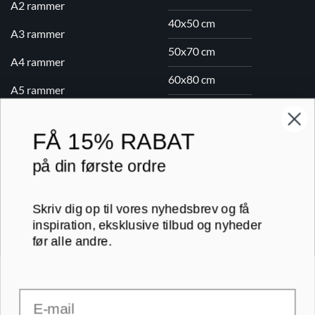
A2 rammer
40x50 cm
A3 rammer
50x70 cm
A4 rammer
60x80 cm
A5 rammer
70x100 cm
FÅ
15% RABAT
Printogrammer.dk · Navervej 21 · 8382 Hinnerup · CVR 40736166 ·
på din første ordre
(+45) 8844 1630 ·
kundeservice@printogrammer.dk
Handelsbetingelser
·
Privatlivspolitik
·
Sitemap
Skriv dig op til vores nyhedsbrev og få
© 2026 Printogrammer.dk
inspiration, eksklusive tilbud og nyheder
før alle andre.
Email