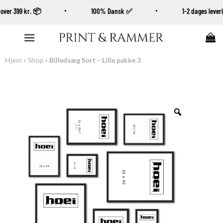
øb over 399 kr. 📦
100% Dansk ✅
1-2 dages leve
Fortsæt
til
indhold
Hjem
»
Shop
»
Billedvæg Sort – Lille pakke 3
Zoom