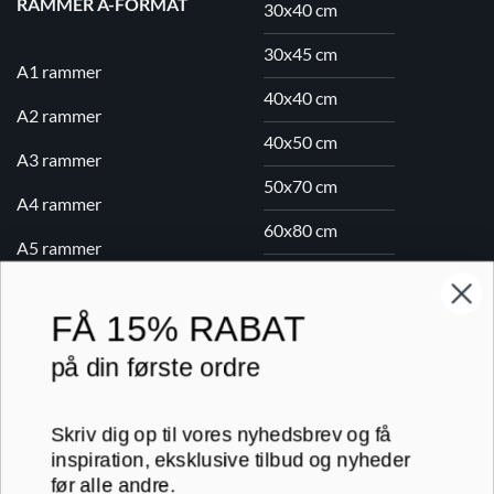
RAMMER A-FORMAT
30x40 cm
30x45 cm
A1 rammer
40x40 cm
A2 rammer
40x50 cm
A3 rammer
50x70 cm
A4 rammer
60x80 cm
A5 rammer
70x100 cm
FÅ
15% RABAT
Printogrammer.dk · Navervej 21 · 8382 Hinnerup · CVR 40736166 ·
på din første ordre
(+45) 8844 1630 ·
kundeservice@printogrammer.dk
Handelsbetingelser
·
Privatlivspolitik
·
Sitemap
© 2026 Printogrammer.dk
Skriv dig op til vores nyhedsbrev og få
inspiration, eksklusive tilbud og nyheder
før alle andre.