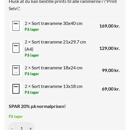
Husk at du kan bestille prints til alle rammerne i \"Print
Selv\".
2 ×
Sort træramme 30x40 cm
169,00
kr.
På lager
2 ×
Sort træramme 21x29,7 cm
129,00
kr.
(A4)
På lager
2 ×
Sort træramme 18x24 cm
99,00
kr.
På lager
2 ×
Sort træramme 13x18 cm
69,00
kr.
På lager
SPAR 20% på normalprisen!
På lager
Billedvæg Sort - Lille pakke 3 antal