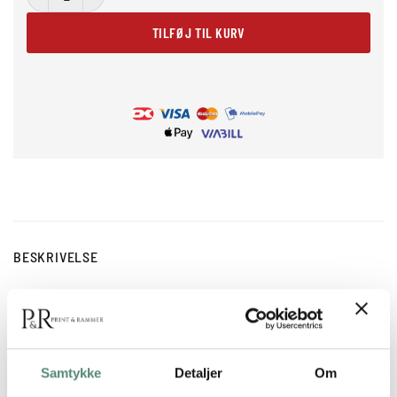
TILFØJ TIL KURV
BESKRIVELSE
En billedvæg med sorte trærammer kan give en flot og
elegant visuel effekt i ethvert rum. Sorte rammer er en
populær og tidløs måde at præsentere billeder på og passer
til mange forskellige stilarter og farver på vægge.
Samtykke
Detaljer
Om