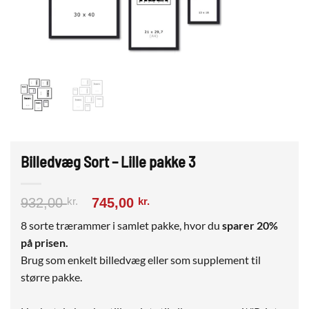
Billedvæg Sort – Lille pakke 3
Den
Den
932,00
kr.
745,00
kr.
oprindelige
aktuelle
8 sorte trærammer i samlet pakke, hvor du
sparer 20%
pris
pris
på prisen.
var:
er:
932,00 kr..
745,00 kr..
Brug som enkelt billedvæg eller som supplement til
større pakke.