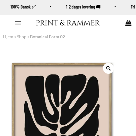
100% Dansk ✅
1-2 dages levering 🚚
F
Fortsæt
til
indhold
Hjem
»
Shop
»
Botanical Form 02
Zoom