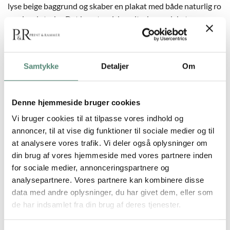
lyse beige baggrund og skaber en plakat med både naturlig ro
og visuel styrke. Det kunstneriske udtryk gør plakaten
velegnet til alt fra stue til kontor, hvor den kan fungere som
blikfang eller indgå i en større billedvæg. Kombinér gerne
med Botanical Form 01 og 03 for en gennemført og botanisk
Samtykke
Detaljer
Om
inspireret serie med grafisk kant.
Denne hjemmeside bruger cookies
Vi bruger cookies til at tilpasse vores indhold og
YDERLIGERE INFORMATION
annoncer, til at vise dig funktioner til sociale medier og til
at analysere vores trafik. Vi deler også oplysninger om
STØRRELSE
29,7×42 cm, 42×59,4 cm, 50×70 cm
din brug af vores hjemmeside med vores partnere inden
for sociale medier, annonceringspartnere og
analysepartnere. Vores partnere kan kombinere disse
data med andre oplysninger, du har givet dem, eller som
de har indsamlet fra din brug af deres tjenester.
ANMELDELSER