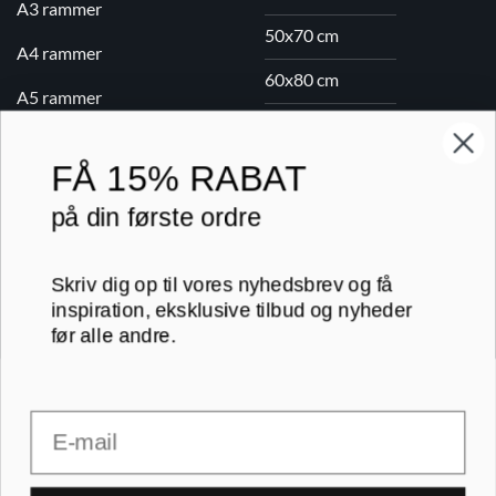
A3 rammer
50x70 cm
A4 rammer
60x80 cm
A5 rammer
70x100 cm
FÅ
15% RABAT
Printogrammer.dk · Navervej 21 · 8382 Hinnerup · CVR 40736166 ·
på din første ordre
(+45) 8844 1630 ·
kundeservice@printogrammer.dk
Handelsbetingelser
·
Privatlivspolitik
·
Sitemap
© 2026 Printogrammer.dk
Skriv dig op til vores nyhedsbrev og få
inspiration, eksklusive tilbud og nyheder
før alle andre.
Email
DanKort
Visa
MasterCard
Apple
Pay