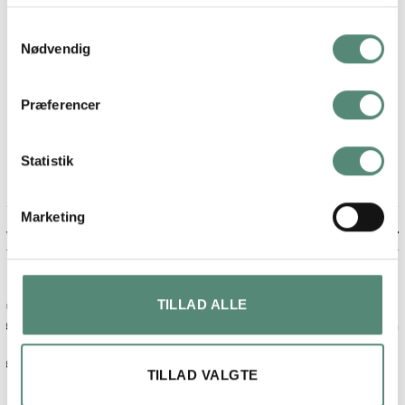
ANMELDELSER
Samtykkevalg
Nødvendig
FREMRAGENDE
Præferencer
På basis af
49 anmeldelser
Statistik
Marketing
Maja lykke jensen
2 måneder siden
Fin billede og ramme.
TILLAD ALLE
Kom på anden dagen, efter bestilling
TILLAD VALGTE