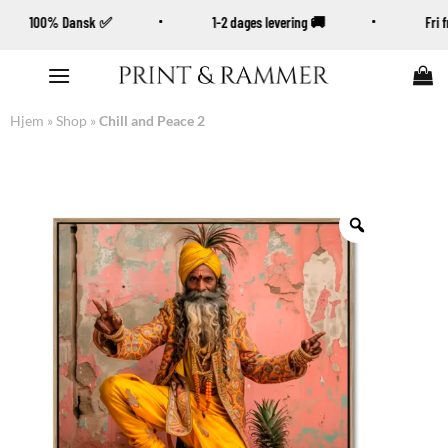
100% Dansk ✅
1-2 dages levering 🚚
Fr
Fortsæt
til
indhold
Hjem
»
Shop
»
Chill and Peace 2
Zoom