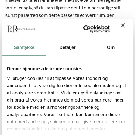
sort eller sølv, så du kan tilpasse det til din personlige stil.
Kunst på lærred som dette passer til ethvert rum, der
mangler farverig og unik kunst. Vi tilbyder flere størrelser, så
det kan passe til netop din væg.
Samtykke
Detaljer
Om
YDERLIGERE INFORMATION
Denne hjemmeside bruger cookies
Vi bruger cookies til at tilpasse vores indhold og
annoncer, til at vise dig funktioner til sociale medier og til
60×60 cm., 80×80 cm., 100×100 cm., 120×120
STØRRELSE
at analysere vores trafik. Vi deler også oplysninger om
cm.
din brug af vores hjemmeside med vores partnere inden
for sociale medier, annonceringspartnere og
SVÆVERAMME
Ingen, Sort ramme, Sølv ramme, Ege ramme
analysepartnere. Vores partnere kan kombinere disse
data med andre oplysninger, du har givet dem, eller som
de har indsamlet fra din brug af deres tjenester.