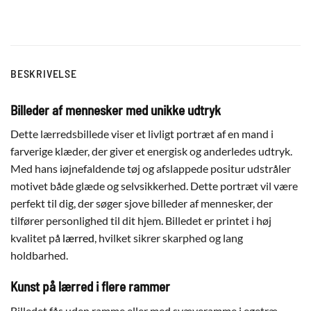
BESKRIVELSE
Billeder af mennesker med unikke udtryk
Dette lærredsbillede viser et livligt portræt af en mand i
farverige klæder, der giver et energisk og anderledes udtryk.
Med hans iøjnefaldende tøj og afslappede positur udstråler
motivet både glæde og selvsikkerhed. Dette portræt vil være
perfekt til dig, der søger sjove billeder af mennesker, der
tilfører personlighed til dit hjem. Billedet er printet i høj
kvalitet på
lærred
, hvilket sikrer skarphed og lang
holdbarhed.
Kunst på lærred i flere rammer
Billedet fås uden ramme eller med svæveramme i egetræ,