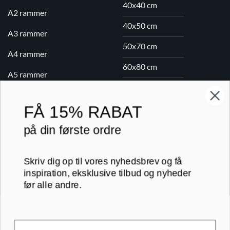
40x40 cm
A2 rammer
40x50 cm
A3 rammer
50x70 cm
A4 rammer
60x80 cm
A5 rammer
70x100 cm
FÅ
15% RABAT
Printogrammer.dk · Navervej 21 · 8382 Hinnerup · CVR 40736166 ·
på din første ordre
(+45) 8844 1630 ·
kundeservice@printogrammer.dk
Handelsbetingelser
·
Privatlivspolitik
·
Sitemap
Skriv dig op til vores nyhedsbrev og få
© 2026 Printogrammer.dk
inspiration, eksklusive tilbud og nyheder
før alle andre.
Email