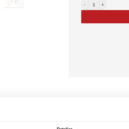
Cin Cin antal
akat
isk og elegant plakat med en sort-hvid stregtegning af to hævede g
feminint og roligt præg. Perfekt til køkkenet, spisestuen eller som 
Detaljer