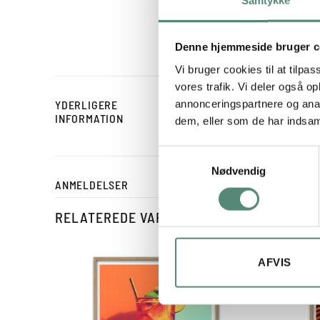
enkle stregtegning gør mo
hyggelige stunder med sk
Denne hjemmeside bruger c
Vi bruger cookies til at tilpas
vores trafik. Vi deler også 
annonceringspartnere og anal
YDERLIGERE
STØRRELSE
INFORMATION
dem, eller som de har indsaml
Samtykkevalg
Nødvendig
ANMELDELSER
RELATEREDE VARER
AFVIS