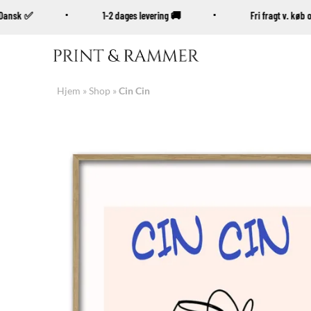
% Dansk ✅
1-2 dages levering 🚚
Fri fragt v. k
Fortsæt
til
indhold
Hjem
»
Shop
»
Cin Cin