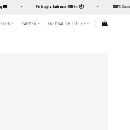
ring 🚚
Fri fragt v. køb over 399 kr. 📦
100% D
LEDER
RAMMER
FREMKALD BILLEDER