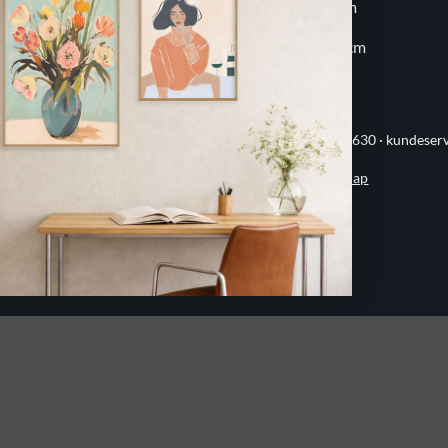
20x30 cm
60x80 cm
30x30 cm
70x100 cm
ervej 21 · 8382 Hinnerup · CVR 40736166 · (+45) 8844 1630 ·
kundeser
Handelsbetingelser
·
Privatlivspolitik
·
Sitemap
© 2026 Printogrammer.dk
DanKort
Visa
MasterCard
Apple
Pay