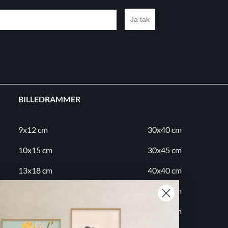
Ja tak
BILLEDRAMMER
9x12 cm
30x40 cm
10x15 cm
30x45 cm
13x18 cm
40x40 cm
18x24 cm
40x50 cm
20x20 cm
50x70 cm