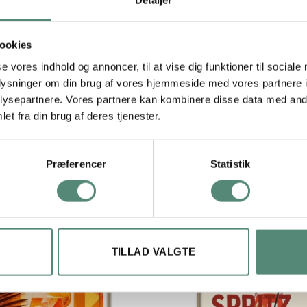
tivet let at matche med både farverige og neutrale plakater. En ideel
ål og selskab.
ookies
se vores indhold og annoncer, til at vise dig funktioner til sociale
oplysninger om din brug af vores hjemmeside med vores partnere i
ysepartnere. Vores partnere kan kombinere disse data med andr
29,7×42 cm, 42×59,4 cm, 50×70 cm
et fra din brug af deres tjenester.
Præferencer
Statistik
TILLAD VALGTE