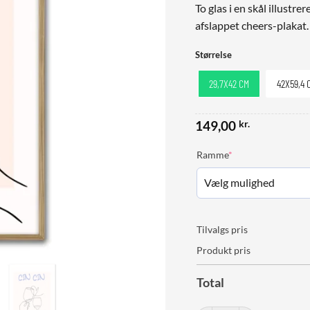
To glas i en skål illustr
afslappet cheers-plakat.
Størrelse
29,7X42 CM
42X59,4 
149,00
kr.
(required)
Ramme
*
Tilvalgs pris
Produkt pris
Total