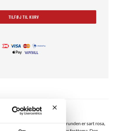
TILFØJ TIL KURV
las og teksten CIN CIN i blå. Baggrunden er sart rosa,
del af en billedvæg med drinks- eller festtema. Den
Om