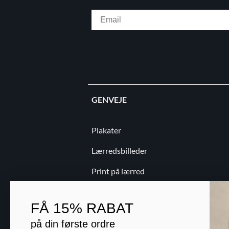
Email
GENVEJE
Plakater
Lærredsbilleder
Print på lærred
Print på papir
FÅ
15% RABAT
Kontakt
på din første ordre