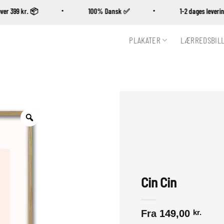
øb over 399 kr. 📦
100% Dansk ✅
1-2 dages leve
PLAKATER
LÆRREDSBIL
Zoom
Cin Cin
Fra
149,00
kr.