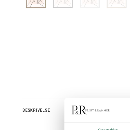
Line art drinkspl
BESKRIVELSE
Cin Cin er en minimalist
hvilket giver motivet et 
Samtykke