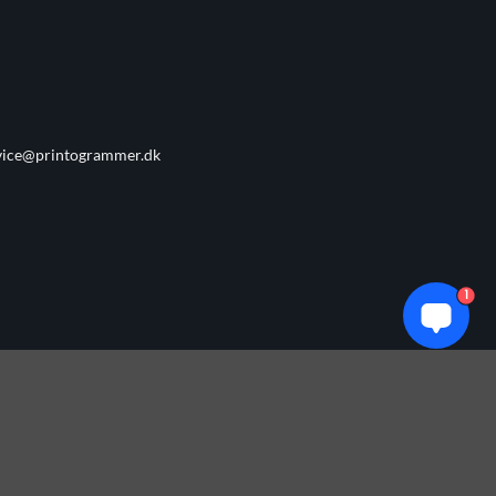
vice@printogrammer.dk
1