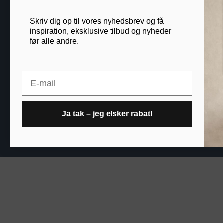
Blog
Skriv dig op til vores nyhedsbrev og få
B2B
inspiration, eksklusive tilbud og nyheder
før alle andre.
Printogrammer.dk · Nav
Email
Ja tak – jeg elsker rabat!