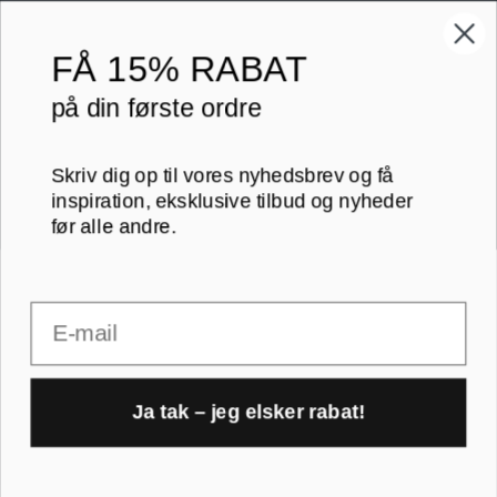
70x100 cm
FÅ
15% RABAT
Printogrammer.dk · Navervej 21 · 8382 Hinnerup · CVR 40736166 ·
på din første ordre
(+45) 8844 1630 ·
kundeservice@printogrammer.dk
Handelsbetingelser
·
Privatlivspolitik
·
Sitemap
© 2026 Printogrammer.dk
Skriv dig op til vores nyhedsbrev og få
inspiration, eksklusive tilbud og nyheder
før alle andre.
Email
DanKort
Visa
MasterCard
Apple
Pay
Ja tak – jeg elsker rabat!
1