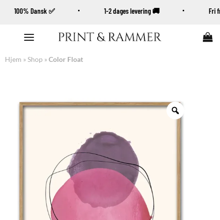
100% Dansk ✅
1-2 dages levering 🚚
Fri
Fortsæt
til
indhold
Hjem
»
Shop
»
Color Float
Zoom