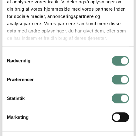
at analysere vores trafik. Vi deler også oplysninger om
Farverne er varme og feminine, og udtrykket er kunstnerisk
din brug af vores hjemmeside med vores partnere inden
og frit. Color Float passer perfekt til dig, der ønsker en blød
for sociale medier, annonceringspartnere og
og kreativ stemning i hjemmet – hvad enten det er i stuen,
analysepartnere. Vores partnere kan kombinere disse
soveværelset eller det kreative hjørne.
data med andre oplysninger, du har givet dem, eller som
de har indsamlet fra din brug af deres tjenester.
Samtykkevalg
YDERLIGERE INFORMATION
Nødvendig
STØRRELSE
29,7×42 cm, 42×59,4 cm, 50×70 cm
Præferencer
Statistik
ANMELDELSER
Marketing
RELATEREDE VARER