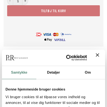
TILFØJ TIL KURV
Samtykke
Detaljer
Om
BESKRIVELSE
Color Float er en legende og poetisk plakat med
Denne hjemmeside bruger cookies
overlappende akvarellignende former i pink, rød og lilla. De
Vi bruger cookies til at tilpasse vores indhold og
transparente lag og fine streger giver motivet dybde og
annoncer, til at vise dig funktioner til sociale medier og til
bevægelse, mens det sorte prikkede element tilfører kant.