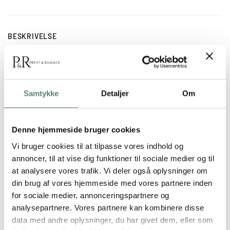
BESKRIVELSE
Christine von Diepenbroeks Downunder leger med
perspektiv og form i et næsten skulpturelt univers. De bløde
folder af stof og den dæmpede farvepalet skaber en følelse af
Samtykke
Detaljer
Om
stilhed og drøm. Værket kombinerer menneskelig bevægelse
med arkitektonisk præcision og fungerer smukt i rum med lys
og ro – fx i soveværelset eller på en væg med minimalistisk
Denne hjemmeside bruger cookies
kunst.
Vi bruger cookies til at tilpasse vores indhold og
annoncer, til at vise dig funktioner til sociale medier og til
at analysere vores trafik. Vi deler også oplysninger om
din brug af vores hjemmeside med vores partnere inden
YDERLIGERE INFORMATION
for sociale medier, annonceringspartnere og
analysepartnere. Vores partnere kan kombinere disse
data med andre oplysninger, du har givet dem, eller som
STØRRELSE
29,7×42 cm, 42×59,4 cm, 50×70 cm