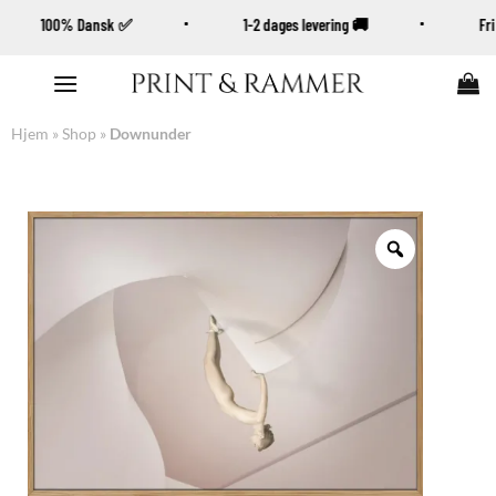
100% Dansk ✅
1-2 dages levering 🚚
Fr
Fortsæt
til
indhold
Hjem
»
Shop
»
Downunder
Zoom