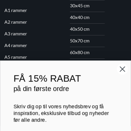
30x45 cm
A1 rammer
40x40 cm
A2 rammer
40x50 cm
A3 rammer
50x70 cm
A4 rammer
60x80 cm
A5 rammer
70x100 cm
FÅ
15% RABAT
Printogrammer.dk · Navervej 21 · 8382 Hinnerup · CVR 40736166 ·
på din første ordre
(+45) 8844 1630 ·
kundeservice@printogrammer.dk
Handelsbetingelser
·
Privatlivspolitik
·
Sitemap
Skriv dig op til vores nyhedsbrev og få
© 2026 Printogrammer.dk
inspiration, eksklusive tilbud og nyheder
før alle andre.