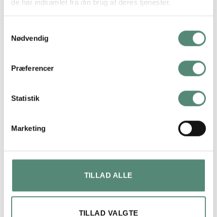
de har indsamlet fra din brug af deres tjenester.
Samtykkevalg
Nødvendig
ANMELDELSER
Præferencer
RELATEREDE VARER
Statistik
Marketing
TILLAD ALLE
Escapism
Fishing for compliments
TILLAD VALGTE