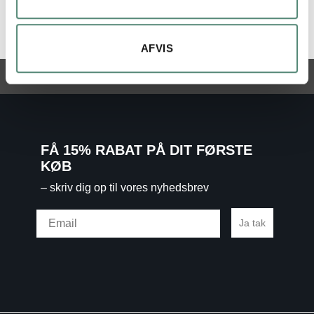
Fra
149,00
kr.
Fra
149,00
kr.
AFVIS
FÅ 15% RABAT PÅ DIT FØRSTE
KØB
– skriv dig op til vores nyhedsbrev
Email
Ja tak