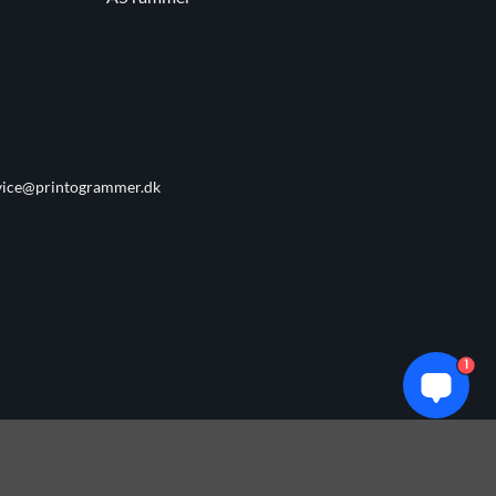
vice@printogrammer.dk
1