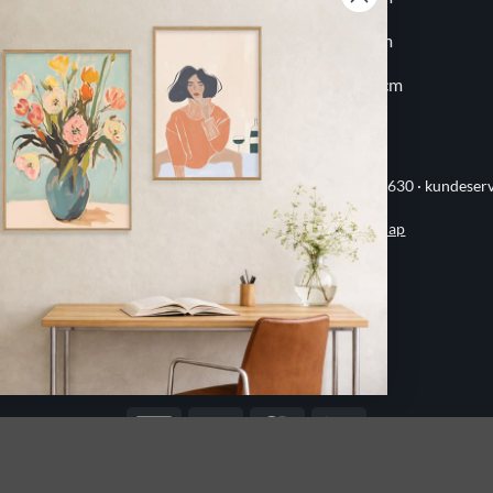
20x30 cm
60x80 cm
30x30 cm
70x100 cm
ervej 21 · 8382 Hinnerup · CVR 40736166 · (+45) 8844 1630 ·
kundeser
Handelsbetingelser
·
Privatlivspolitik
·
Sitemap
© 2026 Printogrammer.dk
DanKort
Visa
MasterCard
Apple
Pay