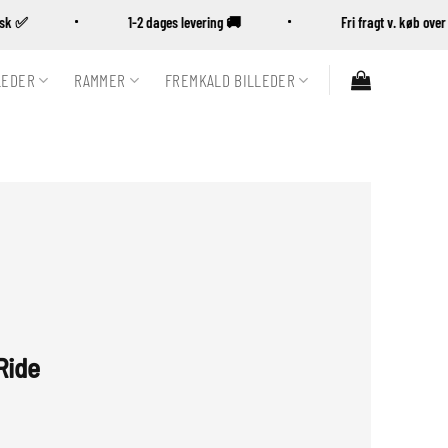
ansk ✅
1-2 dages levering 🚚
Fri fragt v. køb o
LEDER
RAMMER
FREMKALD BILLEDER
Ride