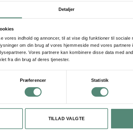
urven er i varme orange og pink toner, og den enkle baggrund fremhæ
g lilla og passer perfekt til børn, der elsker farver og finurlige detal
Detaljer
likfang i en billedvæg. Flower Balloon Ride kan med fordel kombi
. En oplagt plakat til det kreative børneværelse eller som gave til et
ookies
se vores indhold og annoncer, til at vise dig funktioner til sociale
oplysninger om din brug af vores hjemmeside med vores partnere i
ysepartnere. Vores partnere kan kombinere disse data med andr
29,7×42 cm, 42×59,4 cm, 50×70 cm
et fra din brug af deres tjenester.
Præferencer
Statistik
TILLAD VALGTE