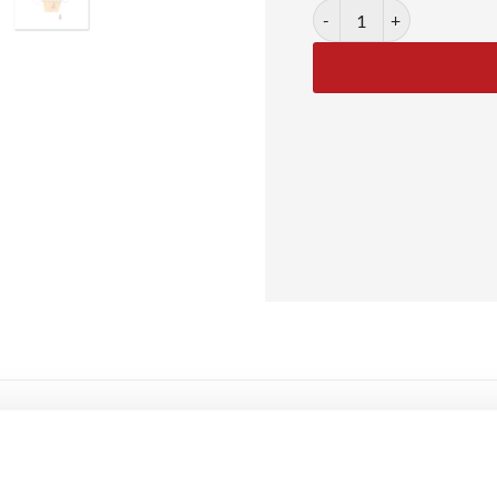
Flower Balloon Ride antal
luftballon
 fantasifuld og sprudlende illustration af en luftballon, hvor sel