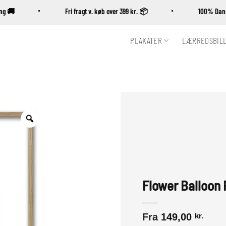
ering 🚚
Fri fragt v. køb over 399 kr. 📦
100% D
PLAKATER
LÆRREDSBIL
Zoom
Flower Balloon 
Fra
149,00
kr.