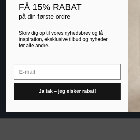
FÅ
15% RABAT
Blog
på din første ordre
B2B
Skriv dig op til vores nyhedsbrev og få
inspiration, eksklusive tilbud og nyheder
før alle andre.
Printogrammer.dk · Nav
Email
Ja tak – jeg elsker rabat!