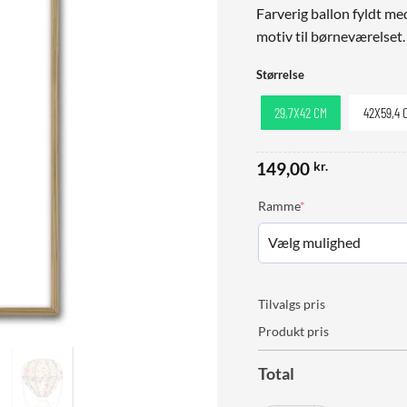
Farverig ballon fyldt me
motiv til børneværelset.
Størrelse
29,7X42 CM
42X59,4 
149,00
kr.
(required)
Ramme
*
Tilvalgs pris
Produkt pris
Total