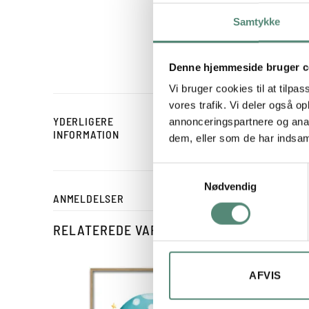
alle regnbuens farver. K
som rosa, gul, grøn, blå o
Samtykke
godt både alene og som b
en sjov og personlig stil
Denne hjemmeside bruger c
Vi bruger cookies til at tilpas
vores trafik. Vi deler også 
YDERLIGERE
annonceringspartnere og anal
STØRRELSE
INFORMATION
dem, eller som de har indsaml
Samtykkevalg
Nødvendig
ANMELDELSER
RELATEREDE VARER
AFVIS