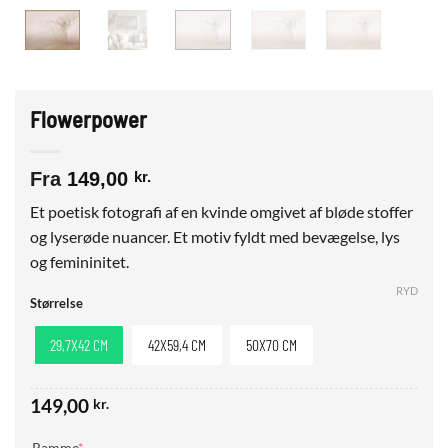
Flowerpower
Fra
149,00
kr.
Et poetisk fotografi af en kvinde omgivet af bløde stoffer
og lyserøde nuancer. Et motiv fyldt med bevægelse, lys
og femininitet.
RYD
Størrelse
29,7X42 CM
42X59,4 CM
50X70 CM
149,00
kr.
(required)
Ramme
*