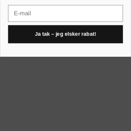
Email
RAMMER A-FORMAT
30x40 cm
30x45 cm
A1 rammer
Ja tak – jeg elsker rabat!
40x40 cm
1
A2 rammer
40x50 cm
A3 rammer
50x70 cm
A4 rammer
60x80 cm
A5 rammer
70x100 cm
Printogrammer.dk · Navervej 21 · 8382 Hinnerup · CVR 40736166 ·
(+45) 8844 1630 ·
kundeservice@printogrammer.dk
Handelsbetingelser
·
Privatlivspolitik
·
Sitemap
© 2026 Printogrammer.dk