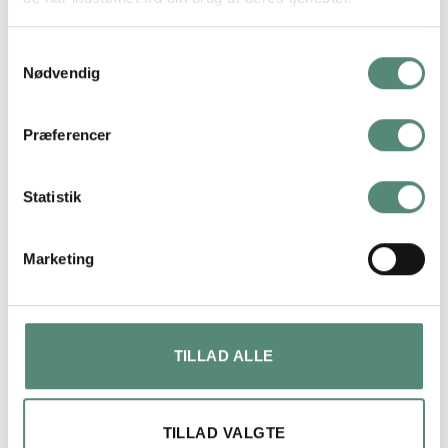
STØRRELSE
29,7×42 cm, 42×59,4 cm, 50×70 cm
Samtykkevalg
Nødvendig
ANMELDELSER
Præferencer
FREMRAGENDE
Statistik
På basis af
49 anmeldelser
Marketing
TILLAD ALLE
Lars Henrik Ley
2 måneder siden
TILLAD VALGTE
Hurtig levering og et super flot produkt, pakket