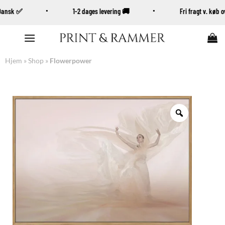
 Dansk ✅
1-2 dages levering 🚚
Fri fragt v. køb
Fortsæt
til
indhold
Hjem
»
Shop
»
Flowerpower
Zoom