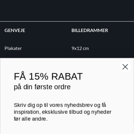
GENVEJE
BILLEDRAMMER
Plakater
9x12 cm
Lærredsbilleder
10x15 cm
Print på lærred
13x18 cm
FÅ
15% RABAT
Print på papir
18x24 cm
på din første ordre
Kontakt
20x20 cm
Skriv dig op til vores nyhedsbrev og få
Blog
20x30 cm
inspiration, eksklusive tilbud og nyheder
før alle andre.
B2B
30x30 cm