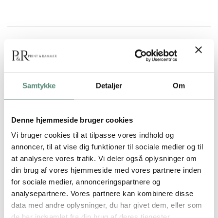
BESKRIVELSE
Christine von Diepenbroecks Flowerpower forener ynde og
styrke i en drømmende komposition. Det bløde lys og de
Samtykke
Detaljer
Om
transparente lag giver billedet en fornemmelse af frihed og
lethed. Farvepaletten domineres af rosa, fersken og hvid, som
Denne hjemmeside bruger cookies
tilsammen skaber et harmonisk og beroligende udtryk. En
ideel plakat til soveværelset eller steder, hvor man ønsker en
Vi bruger cookies til at tilpasse vores indhold og
følelse af varme og ro.
annoncer, til at vise dig funktioner til sociale medier og til
at analysere vores trafik. Vi deler også oplysninger om
din brug af vores hjemmeside med vores partnere inden
for sociale medier, annonceringspartnere og
YDERLIGERE INFORMATION
analysepartnere. Vores partnere kan kombinere disse
data med andre oplysninger, du har givet dem, eller som
de har indsamlet fra din brug af deres tjenester.