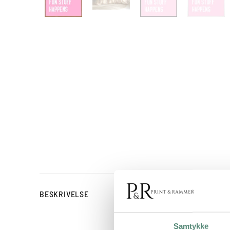
Fun Zone Awaits af Athen
BESKRIVELSE
skaber et tydeligt, grafi
perfekt i gangen, på kont
Samtykke