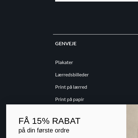
GENVEJE
Plakater
Lærredsbilleder
Print på lærred
Print på papir
Kontakt
FÅ
15% RABAT
Blog
på din første ordre
B2B