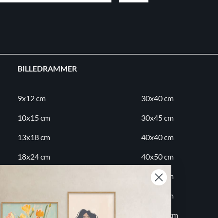
BILLEDRAMMER
9x12 cm
30x40 cm
10x15 cm
30x45 cm
13x18 cm
40x40 cm
18x24 cm
40x50 cm
20x20 cm
50x70 cm
20x30 cm
60x80 cm
30x30 cm
70x100 cm