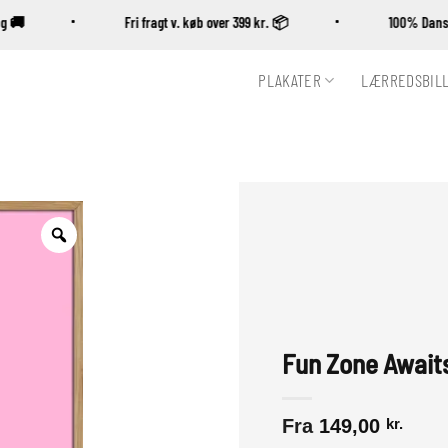
ring 🚚
Fri fragt v. køb over 399 kr. 📦
100% D
PLAKATER
LÆRREDSBIL
Zoom
Fun Zone Await
Fra
149,00
kr.