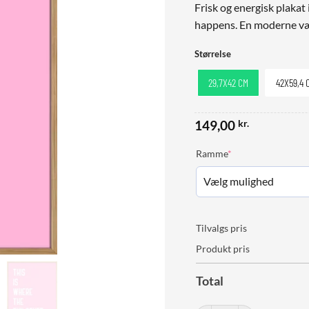
Frisk og energisk plakat 
happens. En moderne v
Størrelse
29,7X42 CM
42X59,4 
149,00
kr.
(required)
Ramme
*
Tilvalgs pris
Produkt pris
Total