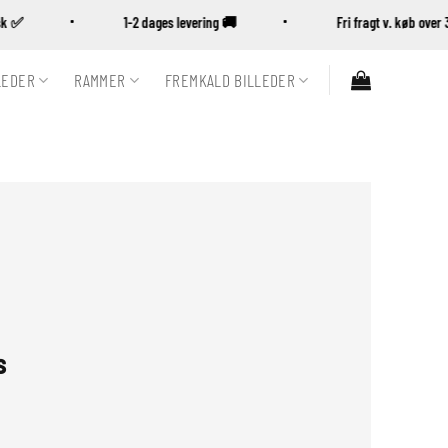
ansk ✅
1-2 dages levering 🚚
Fri fragt v. køb ov
LEDER
RAMMER
FREMKALD BILLEDER
s