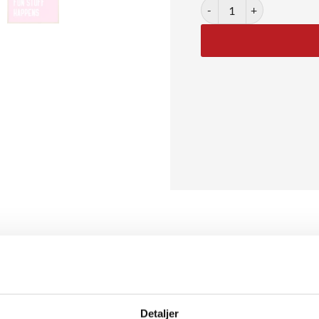
Fun Zone Awaits antal
e Fritsch er en plakat, der emmer af energi og positivitet. Den k
sk udtryk. Stilen trækker på pop art og moderne typografi, og tekst
oret eller i et ungdommeligt hjem, hvor farver og humor får lov at f
Detaljer