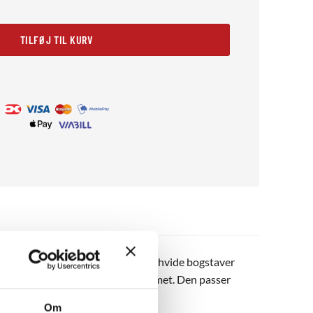
TILFØJ TIL KURV
raftige pink baggrund og de skarpe hvide bogstaver
en tilfører en legende tone til rummet. Den passer
ylde.
Om