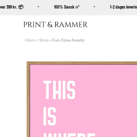
øb over 399 kr. 📦
100% Dansk ✅
1-2 dages leve
Fortsæt
til
indhold
Hjem
»
Shop
»
Fun Zone Awaits