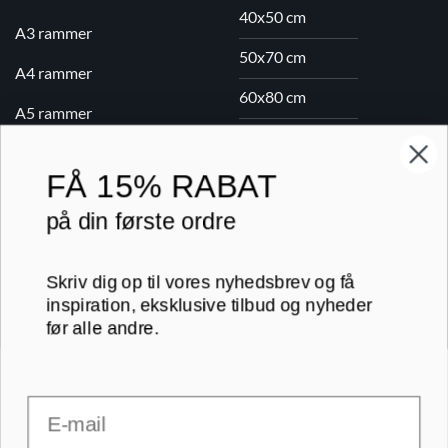
40x50 cm
A3 rammer
50x70 cm
A4 rammer
60x80 cm
A5 rammer
70x100 cm
FÅ
15% RABAT
Printogrammer.dk · Navervej 21 · 8382 Hinnerup · CVR 40736166 ·
på din første ordre
(+45) 8844 1630 ·
kundeservice@printogrammer.dk
Handelsbetingelser
·
Privatlivspolitik
·
Sitemap
© 2026 Printogrammer.dk
Skriv dig op til vores nyhedsbrev og få
inspiration, eksklusive tilbud og nyheder
før alle andre.
Email
DanKort
Visa
MasterCard
Apple