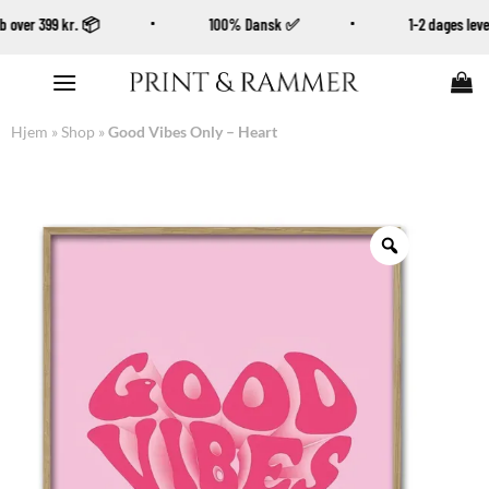
 køb over 399 kr. 📦
100% Dansk ✅
1-2 dages le
Fortsæt
til
indhold
Hjem
»
Shop
»
Good Vibes Only – Heart
Zoom