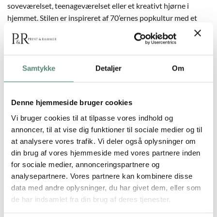
soveværelset, teenageværelset eller et kreativt hjørne i
hjemmet. Stilen er inspireret af 70’ernes popkultur med et
moderne twist og passer perfekt sammen med andre plakater
i samme serie, fx ‘Good Vibes Only’ med mønster. Hæng den
alene for et stærkt statement eller kombiner den med flere
farverige budskaber for at skabe en hel billedvæg fuld af gode
Samtykke
Detaljer
Om
vibes.
Denne hjemmeside bruger cookies
Vi bruger cookies til at tilpasse vores indhold og
YDERLIGERE INFORMATION
annoncer, til at vise dig funktioner til sociale medier og til
at analysere vores trafik. Vi deler også oplysninger om
din brug af vores hjemmeside med vores partnere inden
STØRRELSE
29,7×42 cm, 42×59,4 cm, 50×70 cm
for sociale medier, annonceringspartnere og
analysepartnere. Vores partnere kan kombinere disse
data med andre oplysninger, du har givet dem, eller som
de har indsamlet fra din brug af deres tjenester.
ANMELDELSER