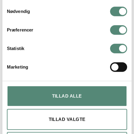
Samtykkevalg
FREMRAGENDE
Nødvendig
Præferencer
På basis af
49 anmeldelser
Statistik
Marketing
lene bach
4 måneder siden
Hurtig levering og perfekt produkt.
TILLAD ALLE
TILLAD VALGTE