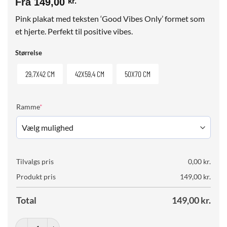
Fra
149,00
kr.
Pink plakat med teksten ‘Good Vibes Only’ formet som
et hjerte. Perfekt til positive vibes.
Størrelse
29,7X42 CM
42X59,4 CM
50X70 CM
(required)
Ramme
*
Tilvalgs pris
0,00
kr.
Produkt pris
149,00
kr.
Total
149,00
kr.
Good Vibes Only - Heart antal