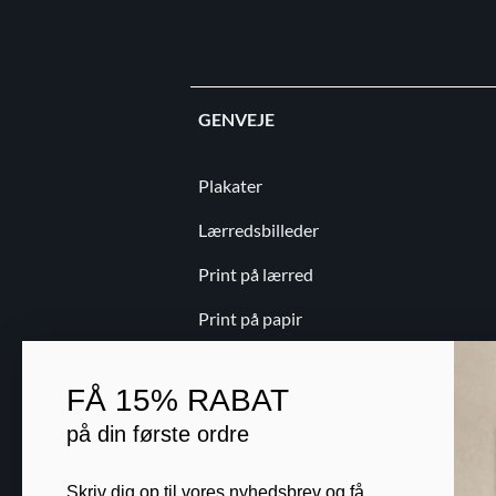
GENVEJE
Plakater
Lærredsbilleder
Print på lærred
Print på papir
Kontakt
FÅ
15% RABAT
Blog
på din første ordre
B2B
Skriv dig op til vores nyhedsbrev og få