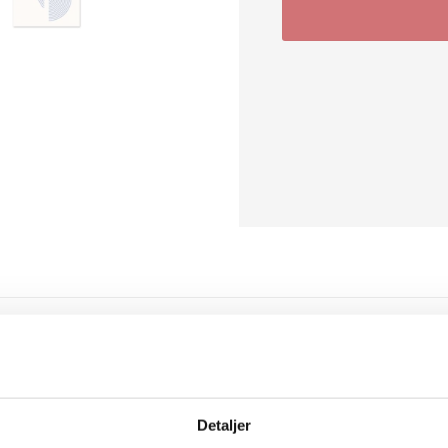
 har samme komposition som No. 01, men med en blå farvepalette, 
 og den centrale akse skaber visuel ro og struktur, perfekt til mod
quencies No. 01, hvor kontrasten mellem farverne forstærker det g
ormsprog.
Detaljer