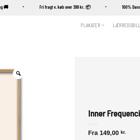
ering 🚚
Fri fragt v. køb over 399 kr. 📦
100% D
PLAKATER
LÆRREDSBIL
Zoom
Inner Frequenci
Fra
149,00
kr.