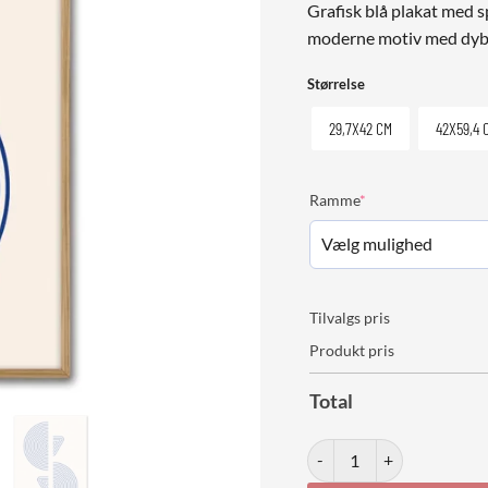
Grafisk blå plakat med s
moderne motiv med dybd
Størrelse
29,7X42 CM
42X59,4 
(required)
Ramme
*
Tilvalgs pris
Produkt pris
Total
Inner Frequencies No. 02 a