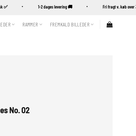
ansk ✅
1-2 dages levering 🚚
Fri fragt v. køb ov
LEDER
RAMMER
FREMKALD BILLEDER
es No. 02