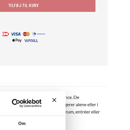
TILFØJ TIL KURV
der tilføjer dybde og kølig elegance. De
erne og kreative rum. Motivet fungerer alene eller i
rafiske udtryk. Ideel til arbejdsrum, entréer eller
Om