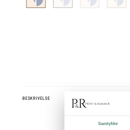
Inner Frequencies No. 02
BESKRIVELSE
spiralformede halvcirkler
makkerskab med Inner Fre
stuer med et moderne f
Samtykke