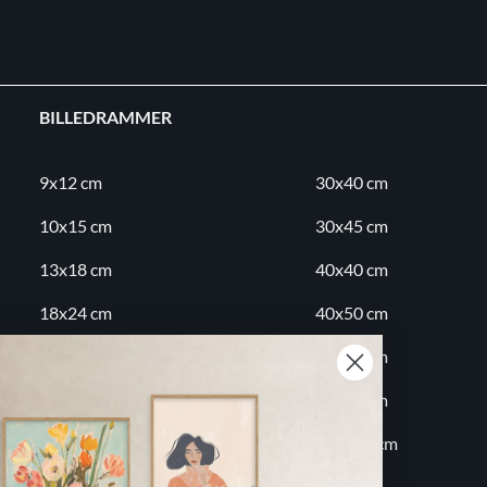
BILLEDRAMMER
9x12 cm
30x40 cm
10x15 cm
30x45 cm
13x18 cm
40x40 cm
18x24 cm
40x50 cm
20x20 cm
50x70 cm
20x30 cm
60x80 cm
30x30 cm
70x100 cm