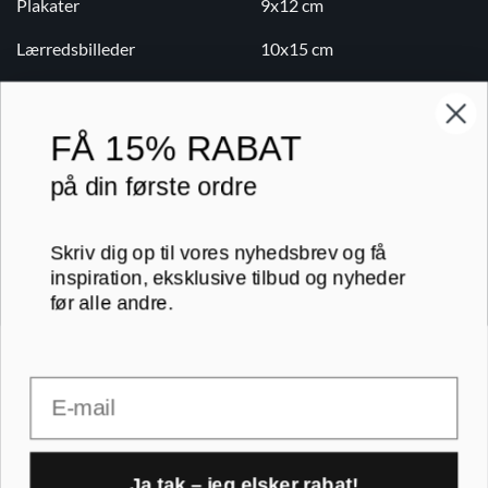
Plakater
9x12 cm
Lærredsbilleder
10x15 cm
Print på lærred
13x18 cm
Print på papir
18x24 cm
FÅ
15% RABAT
Kontakt
20x20 cm
på din første ordre
Blog
20x30 cm
Skriv dig op til vores nyhedsbrev og få
B2B
30x30 cm
inspiration, eksklusive tilbud og nyheder
før alle andre.
RAMMER A-FORMAT
30x40 cm
Email
30x45 cm
A1 rammer
40x40 cm
A2 rammer
Ja tak – jeg elsker rabat!