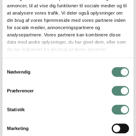
spille en rolig birolle. Farverne holdes i sort og creme, og
annoncer, til at vise dig funktioner til sociale medier og til
stregen er tynd og præcis, hvilket skaber en harmonisk
at analysere vores trafik. Vi deler også oplysninger om
balance mellem funktion og æstetik. Plakaten passer perfekt
din brug af vores hjemmeside med vores partnere inden
til både private hjem og professionelle køkkener og matcher
for sociale medier, annonceringspartnere og
naturligt med søsterplakaten Kitchen Line Art No. 02. Et
analysepartnere. Vores partnere kan kombinere disse
diskret, men raffineret valg til dig, der sætter pris på godt
data med andre oplysninger, du har givet dem, eller som
design og madens enkle skønhed.
de har indsamlet fra din brug af deres tjenester.
Samtykkevalg
Nødvendig
YDERLIGERE INFORMATION
Præferencer
STØRRELSE
29,7×42 cm, 42×59,4 cm, 50×70 cm
Statistik
Marketing
ANMELDELSER