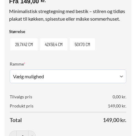
Fra
149,00
kr.
Minimalistisk stregtegning med bestik – stilren og tidløs
plakat til køkken, spisestue eller måske sommerhuset.
Størrelse
29,7X42 CM
42X59,4 CM
50X70 CM
(required)
Ramme
*
Tilvalgs pris
0,00
kr.
Produkt pris
149,00
kr.
Total
149,00
kr.
Kitchen Line Art No. 01 antal