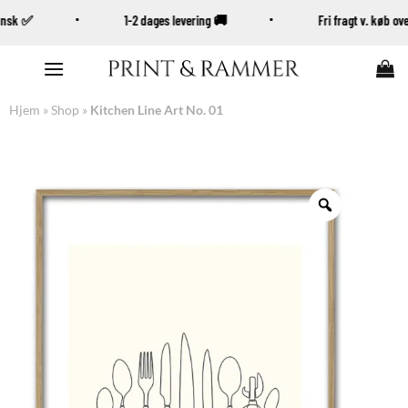
Dansk ✅
1-2 dages levering 🚚
Fri fragt v. køb o
Fortsæt
til
indhold
Hjem
»
Shop
»
Kitchen Line Art No. 01
Zoom