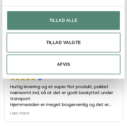
FREMRAGENDE
TILLAD ALLE
På basis af
49 anmeldelser
TILLAD VALGTE
Lars Henrik Ley
AFVIS
2 måneder siden
Hurtig levering og et super flot produkt, pakket
nænsomt ind, så at det er godt beskyttet under
transport.
Hjemmesiden er meget brugervenlig og det er
nemt at bestille.
Læs mere
De største anbefalinger herfra 👍👏👏
Vh Lars