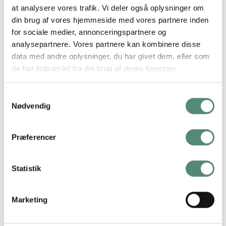
kvinde skjuler sit ansigt bag en blomst i rosa toner. De
at analysere vores trafik. Vi deler også oplysninger om
jordnære beige og brune nuancer skaber ro, mens de
din brug af vores hjemmeside med vores partnere inden
organiske linjer giver illustrationens form et elegant flow.
for sociale medier, annonceringspartnere og
Arty Guava er kendt for sine varme farvepaletter og feminine
analysepartnere. Vores partnere kan kombinere disse
udtryk, hvilket gør motivet perfekt til soveværelse, stue eller
data med andre oplysninger, du har givet dem, eller som
kontor. Et harmonisk og poetisk billede med moderne varme.
de har indsamlet fra din brug af deres tjenester.
Samtykkevalg
Nødvendig
YDERLIGERE INFORMATION
Præferencer
STØRRELSE
29,7×42 cm, 42×59,4 cm, 50×70 cm
Statistik
ANMELDELSER
Marketing