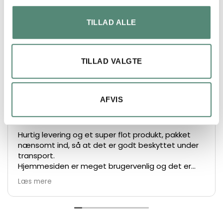
FREMRAGENDE
TILLAD ALLE
På basis af
49 anmeldelser
TILLAD VALGTE
Lars Henrik Ley
AFVIS
2 måneder siden
Hurtig levering og et super flot produkt, pakket
nænsomt ind, så at det er godt beskyttet under
transport.
Hjemmesiden er meget brugervenlig og det er
nemt at bestille.
Læs mere
De største anbefalinger herfra 👍👏👏
Vh Lars