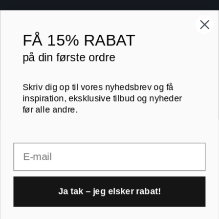
Lærredsbilleder
10x15 cm
Print på lærred
13x18 cm
FÅ
15% RABAT
Print på papir
18x24 cm
på din første ordre
Kontakt
20x20 cm
Skriv dig op til vores nyhedsbrev og få
Blog
20x30 cm
inspiration, eksklusive tilbud og nyheder
før alle andre.
B2B
30x30 cm
Email
RAMMER A-FORMAT
30x40 cm
30x45 cm
A1 rammer
Ja tak – jeg elsker rabat!
40x40 cm
1
A2 rammer