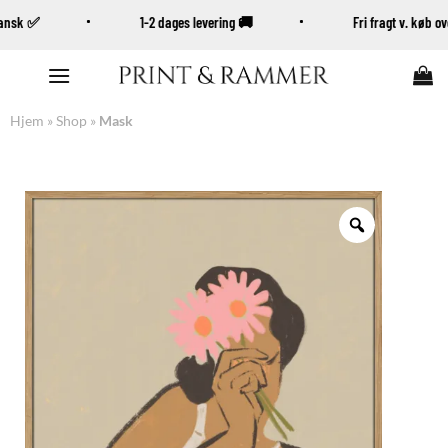
Dansk ✅
1-2 dages levering 🚚
Fri fragt v. køb 
Fortsæt
til
indhold
Hjem
»
Shop
»
Mask
Zoom