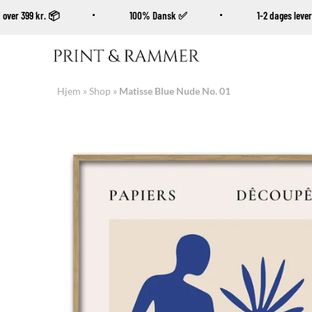
køb over 399 kr. 📦
100% Dansk ✅
1-2 dages le
Fortsæt
til
indhold
Hjem
»
Shop
»
Matisse Blue Nude No. 01