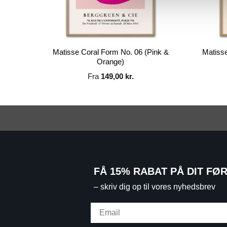
Matisse Coral Form No. 06 (Pink &
 Nude)
Matiss
Orange)
Fra
149,00
kr.
FÅ 15% RABAT PÅ DIT FØ
– skriv dig op til vores nyhedsbrev
Email