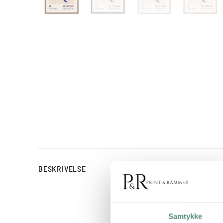
Matisse Blue Nude No. 01 
BESKRIVELSE
siddende nøgen kvindefig
kompositionen emmer af 
soveværelse og stue. De
Samtykke