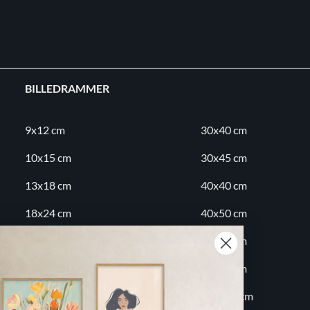
BILLEDRAMMER
9x12 cm
30x40 cm
10x15 cm
30x45 cm
13x18 cm
40x40 cm
18x24 cm
40x50 cm
20x20 cm
50x70 cm
20x30 cm
60x80 cm
30x30 cm
70x100 cm