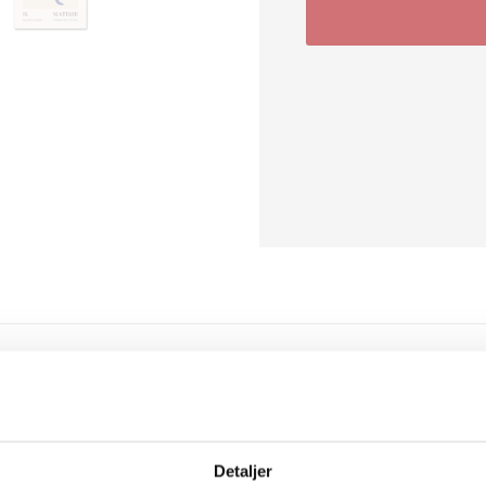
er en ikonisk fortolkning af den kvindelige krop – skabt i Matisse’
ur i dyb blå mod en varm beige baggrund med en enkel cirkel i ba
ro og styrke på samme tid. Plakaten har en kunstnerisk lethed ove
n er en del af serien Blue Nude og kan med fordel kombineres med
Detaljer