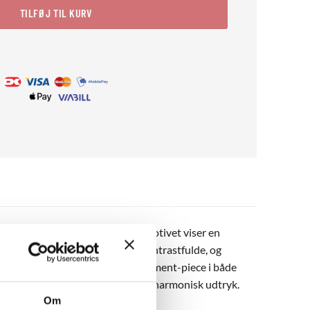
TILFØJ TIL KURV
 karakteristiske papirklip-stil. Motivet viser en
ggrunden. Farverne er rene og kontrastfulde, og
r sig og fungerer godt som statement-piece i både
 Matisse Blue Nude No. 02 for et harmonisk udtryk.
Om