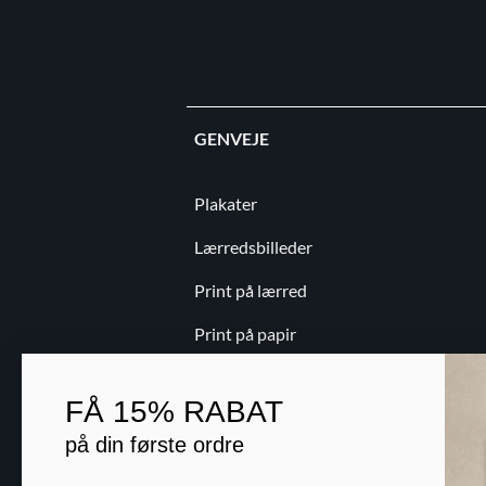
GENVEJE
Plakater
Lærredsbilleder
Print på lærred
Print på papir
Kontakt
FÅ
15% RABAT
Blog
på din første ordre
B2B