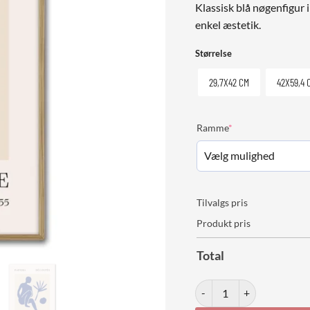
Klassisk blå nøgenfigur 
enkel æstetik.
Størrelse
29,7X42 CM
42X59,4 
(required)
Ramme
*
Tilvalgs pris
Produkt pris
Total
Matisse Blue Nude No. 01 