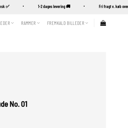
Dansk ✅
1-2 dages levering 🚚
Fri fragt v. køb o
LEDER
RAMMER
FREMKALD BILLEDER
de No. 01