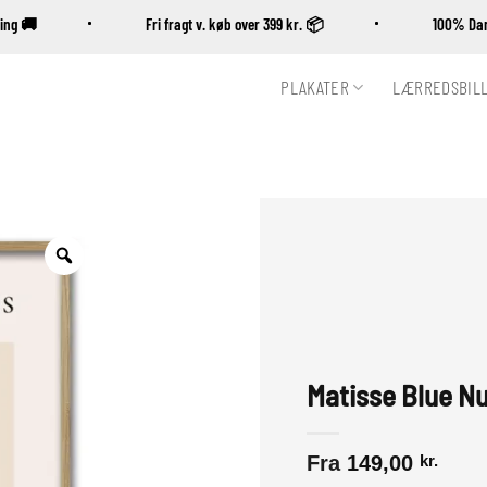
vering 🚚
Fri fragt v. køb over 399 kr. 📦
100% 
PLAKATER
LÆRREDSBIL
Zoom
Matisse Blue Nu
Fra
149,00
kr.