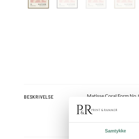
Matisse Coral Form No. 0
BESKRIVELSE
velkendte papirklip-silh
både moderne og klassiske
udtryk eller kombinér 
Samtykke