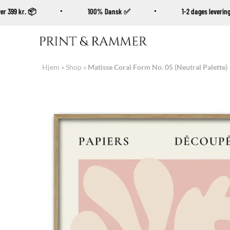
b over 399 kr. 📦
100% Dansk ✅
1-2 dages lever
Fortsæt
til
indhold
Hjem
»
Shop
»
Matisse Coral Form No. 05 (Neutral Palette)