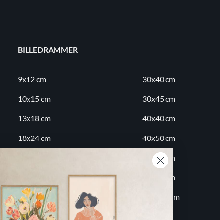
BILLEDRAMMER
9x12 cm
30x40 cm
10x15 cm
30x45 cm
13x18 cm
40x40 cm
18x24 cm
40x50 cm
20x20 cm
50x70 cm
20x30 cm
60x80 cm
30x30 cm
70x100 cm