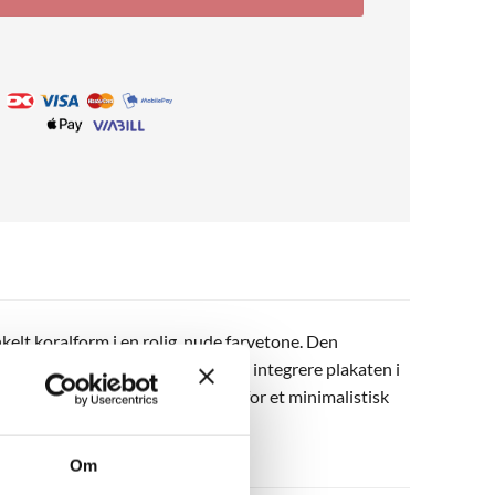
kelt koralform i en rolig, nude farvetone. Den
ede farvepalette gør det nemt at integrere plakaten i
g autentisk kunst. Hæng den alene for et minimalistisk
ængende vægudsmykning.
Om