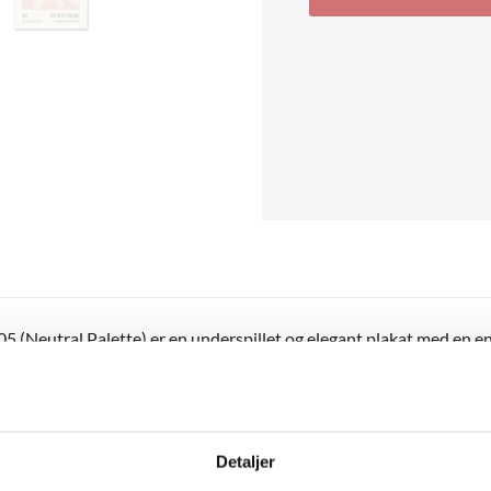
5 (Neutral Palette) er en underspillet og elegant plakat med en en
uet giver motivet karakter og kunstnerisk dybde, mens den afdæmp
 rum. Det er et stilrent valg til dig, der holder af rolig æstetik o
den med No. 03 og No. 04 i samme serie for en smuk og sammenh
Detaljer