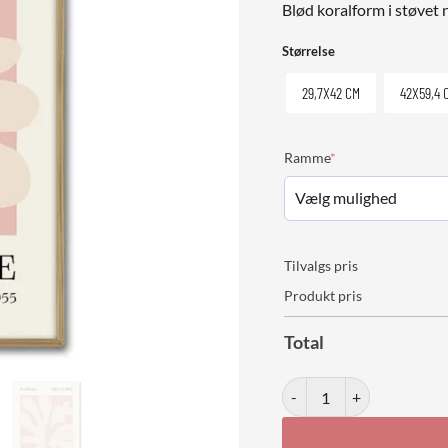
Blød koralform i støvet
Størrelse
29,7X42 CM
42X59,4 
(required)
Ramme
*
Tilvalgs pris
Produkt pris
Total
Matisse Coral Form No. 05 