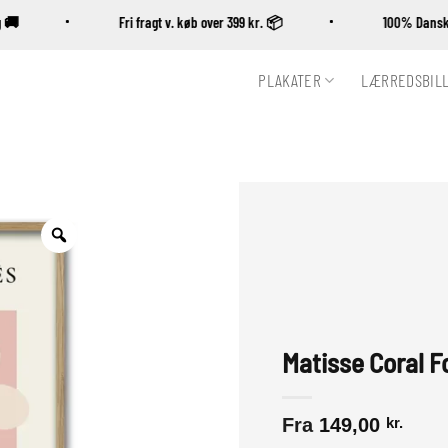
ing 🚚
Fri fragt v. køb over 399 kr. 📦
100% Da
PLAKATER
LÆRREDSBIL
Zoom
Matisse Coral F
Fra
149,00
kr.