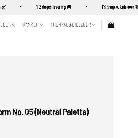
nsk ✅
1-2 dages levering 🚚
Fri fragt v. køb ove
LEDER
RAMMER
FREMKALD BILLEDER
orm No. 05 (Neutral Palette)