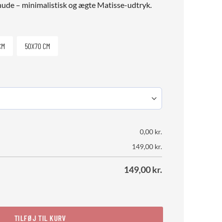
 nude – minimalistisk og ægte Matisse-udtryk.
CM
50X70 CM
0,00
kr.
149,00
kr.
149,00
kr.
(Neutral Palette) antal
TILFØJ TIL KURV