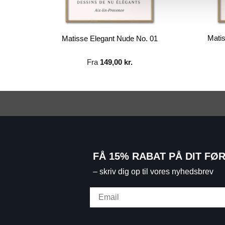
Matis
k Nude)
Matisse Elegant Nude No. 01
Fra
149,00
kr.
FÅ 15% RABAT PÅ DIT FØ
– skriv dig op til vores nyhedsbrev
Email