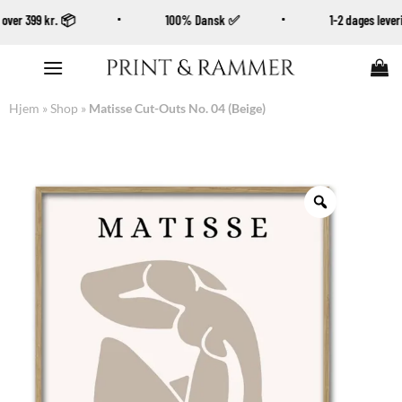
øb over 399 kr. 📦
100% Dansk ✅
1-2 dages lev
Fortsæt
til
indhold
Hjem
»
Shop
»
Matisse Cut-Outs No. 04 (Beige)
Zoom