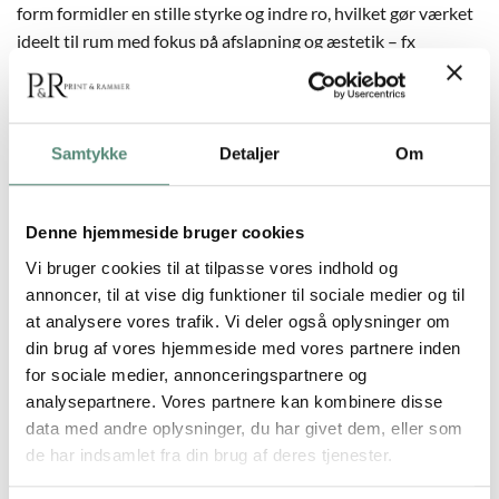
form formidler en stille styrke og indre ro, hvilket gør værket
ideelt til rum med fokus på afslapning og æstetik – fx
soveværelse, entre eller kontor. Den neutrale farve gør det
nemt at integrere motivet i mange typer indretning, og det
matcher smukt med øvrige plakater i Cut-Outs-serien, fx No.
01 (Blue) og No. 03 (Black).
Samtykke
Detaljer
Om
Denne hjemmeside bruger cookies
YDERLIGERE INFORMATION
Vi bruger cookies til at tilpasse vores indhold og
annoncer, til at vise dig funktioner til sociale medier og til
at analysere vores trafik. Vi deler også oplysninger om
STØRRELSE
29,7×42 cm, 42×59,4 cm, 50×70 cm
din brug af vores hjemmeside med vores partnere inden
for sociale medier, annonceringspartnere og
analysepartnere. Vores partnere kan kombinere disse
data med andre oplysninger, du har givet dem, eller som
ANMELDELSER
de har indsamlet fra din brug af deres tjenester.