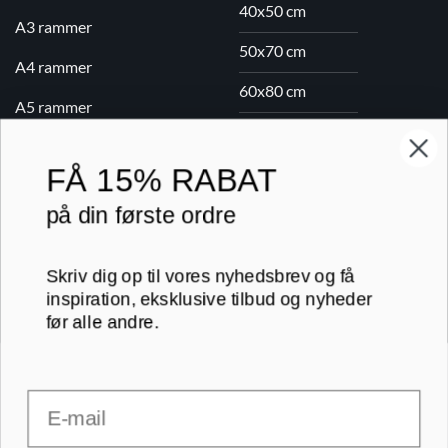
40x50 cm
A3 rammer
50x70 cm
A4 rammer
60x80 cm
A5 rammer
70x100 cm
FÅ
15% RABAT
Printogrammer.dk · Navervej 21 · 8382 Hinnerup · CVR 40736166 ·
på din første ordre
(+45) 8844 1630 ·
kundeservice@printogrammer.dk
Handelsbetingelser
·
Privatlivspolitik
·
Sitemap
© 2026 Printogrammer.dk
Skriv dig op til vores nyhedsbrev og få
inspiration, eksklusive tilbud og nyheder
før alle andre.
Email
DanKort
Visa
MasterCard
Apple