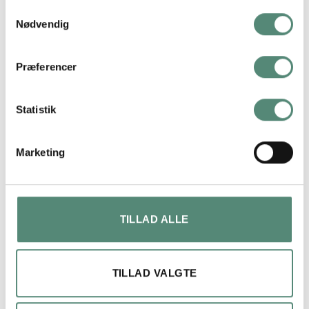
FREMRAGENDE
Samtykkevalg
Nødvendig
På basis af
49 anmeldelser
Præferencer
Statistik
lene bach
4 måneder siden
Marketing
Hurtig levering og perfekt produkt.
TILLAD ALLE
TILLAD VALGTE