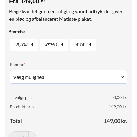
Fra
149,00
kr.
Beige kvindefigur med roligt og varmt udtryk, der giver
en blød og afbalanceret Matisse-plakat.
Størrelse
29,7X42 CM
42X59,4 CM
50X70 CM
(required)
Ramme
*
Tilvalgs pris
0,00
kr.
Produkt pris
149,00
kr.
Total
149,00
kr.
Matisse Cut-Outs No. 04 (Beige) antal