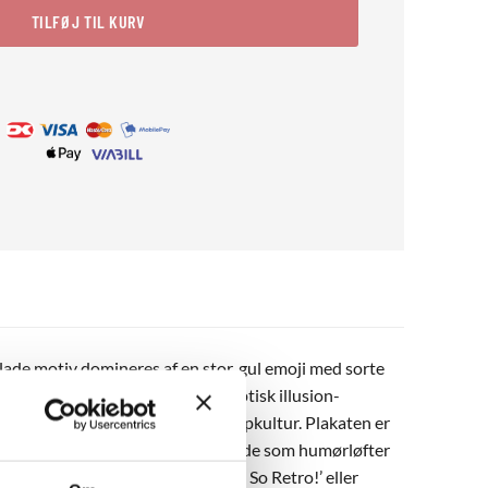
TILFØJ TIL KURV
lade motiv domineres af en stor, gul emoji med sorte
står af sort-hvide bølger i et optisk illusion-
 kanter, der emmer af retro og popkultur. Plakaten er
er en farverig entré. Den fungerer både som humørløfter
t match med plakater som ‘OMG, I’m So Retro!’ eller