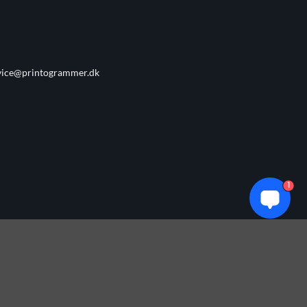
vice@printogrammer.dk
1