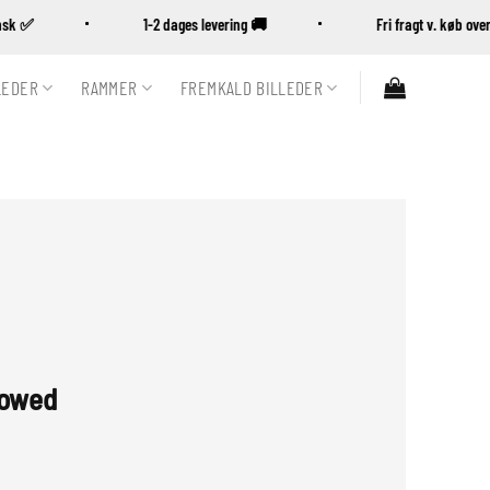
Dansk ✅
1-2 dages levering 🚚
Fri fragt v. køb 
LEDER
RAMMER
FREMKALD BILLEDER
lowed