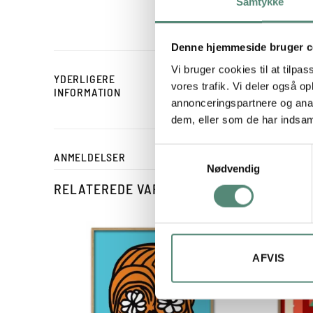
Samtykke
‘Okay in Pink’.
Denne hjemmeside bruger c
Vi bruger cookies til at tilpas
YDERLIGERE
STØRRELSE
vores trafik. Vi deler også 
INFORMATION
annonceringspartnere og anal
dem, eller som de har indsaml
Samtykkevalg
ANMELDELSER
Nødvendig
RELATEREDE VARER
AFVIS