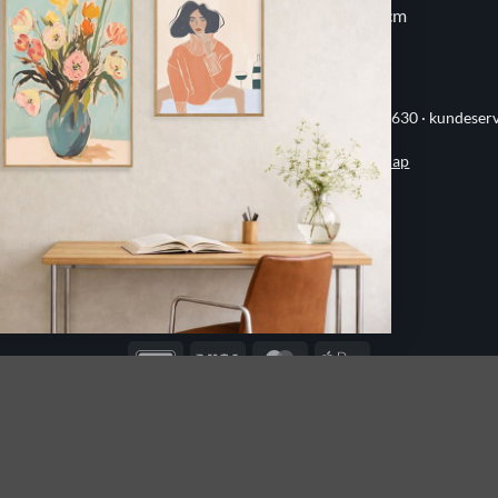
30x30 cm
70x100 cm
ervej 21 · 8382 Hinnerup · CVR 40736166 · (+45) 8844 1630 ·
kundeser
Handelsbetingelser
·
Privatlivspolitik
·
Sitemap
© 2026 Printogrammer.dk
DanKort
Visa
MasterCard
Apple
Pay