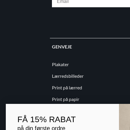
GENVEJE
Plakater
Lærredsbilleder
Print på lærred
Print på papir
Kontakt
FÅ
15% RABAT
Blog
på din første ordre