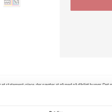
 et statement-piece, der nægter at gå med på dårligt humør. Det g
strømmer ud fra munden som en slags farverig energi. Baggrunden be
ærmest hypnotisk effekt. Det hele toppes af pink tekst og farvede
 farver og fest – uanset om det er til teenageværelset, kontoret ell
taler direkte til dem, der ikke tager alting alt for tungt. Et oplag