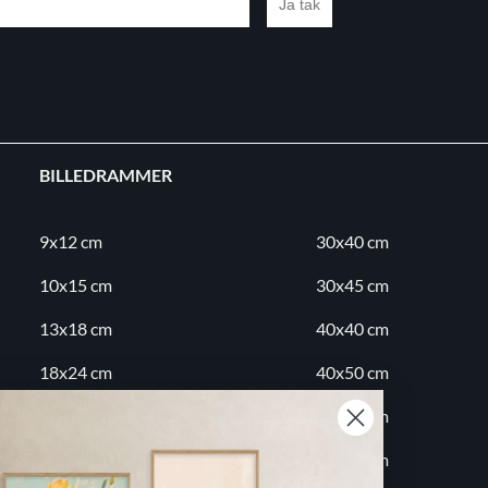
Ja tak
BILLEDRAMMER
9x12 cm
30x40 cm
10x15 cm
30x45 cm
13x18 cm
40x40 cm
18x24 cm
40x50 cm
20x20 cm
50x70 cm
20x30 cm
60x80 cm