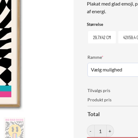
Plakat med glad emoji, p
af energi.
Størrelse
29,7X42 CM
42X59,4 
(required)
Ramme
*
Tilvalgs pris
Produkt pris
Total
No Bad Days Allowed anta