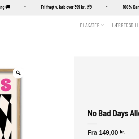
vering 🚚
Fri fragt v. køb over 399 kr. 📦
100% 
PLAKATER
LÆRREDSBIL
Zoom
No Bad Days Al
Fra
149,00
kr.