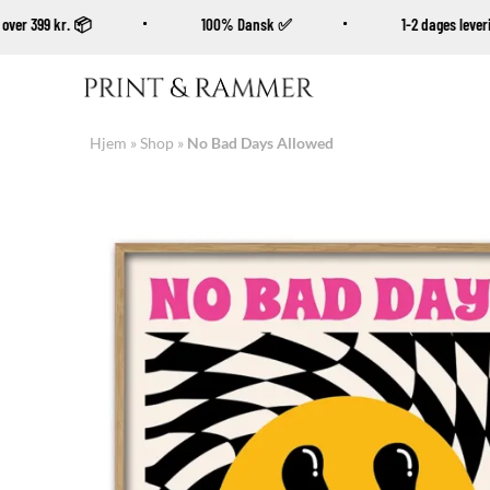
køb over 399 kr. 📦
100% Dansk ✅
1-2 dages le
Fortsæt
til
indhold
Hjem
»
Shop
»
No Bad Days Allowed