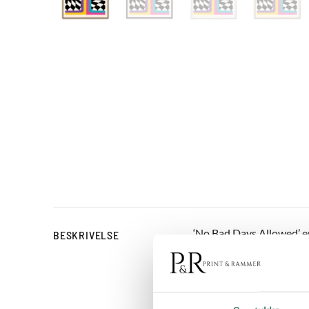
‘No Bad Days Allowed’ er
BESKRIVELSE
øjne og en regnbue, der 
mønster, som skaber en n
ideel til dig, der elsker
og visuel magnet, og den 