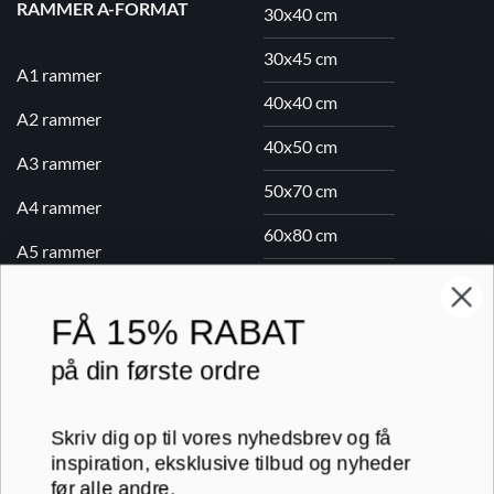
RAMMER A-FORMAT
30x40 cm
30x45 cm
A1 rammer
40x40 cm
A2 rammer
40x50 cm
A3 rammer
50x70 cm
A4 rammer
60x80 cm
A5 rammer
70x100 cm
FÅ
15% RABAT
Printogrammer.dk · Navervej 21 · 8382 Hinnerup · CVR 40736166 ·
på din første ordre
(+45) 8844 1630 ·
kundeservice@printogrammer.dk
Handelsbetingelser
·
Privatlivspolitik
·
Sitemap
Skriv dig op til vores nyhedsbrev og få
© 2026 Printogrammer.dk
inspiration, eksklusive tilbud og nyheder
før alle andre.