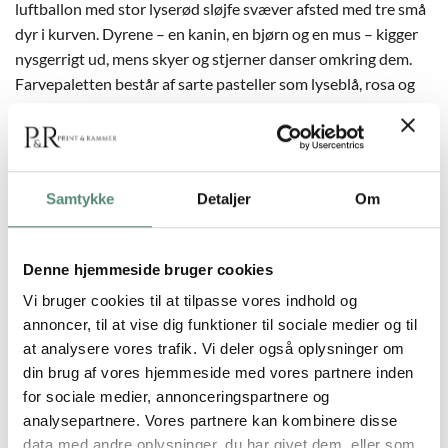
luftballon med stor lyserød sløjfe svæver afsted med tre små
dyr i kurven. Dyrene – en kanin, en bjørn og en mus – kigger
nysgerrigt ud, mens skyer og stjerner danser omkring dem.
Farvepaletten består af sarte pasteller som lyseblå, rosa og
beige, og stilen er håndtegnet med bløde former og venlige
udtryk. Plakaten emmer af varme og eventyr og passer
perfekt til baby- og børneværelset, især over sengen eller ved
puslebordet. Pink Bow Balloon kan hænges alene eller
Samtykke
Detaljer
Om
sammen med Pink Air Balloon for et harmonisk sæt. Et oplagt
valg for dig, der ønsker at bringe både sødme og fantasi ind i
hjemmet.
Denne hjemmeside bruger cookies
Vi bruger cookies til at tilpasse vores indhold og
annoncer, til at vise dig funktioner til sociale medier og til
at analysere vores trafik. Vi deler også oplysninger om
YDERLIGERE INFORMATION
din brug af vores hjemmeside med vores partnere inden
for sociale medier, annonceringspartnere og
STØRRELSE
29,7×42 cm, 42×59,4 cm, 50×70 cm
analysepartnere. Vores partnere kan kombinere disse
data med andre oplysninger, du har givet dem, eller som