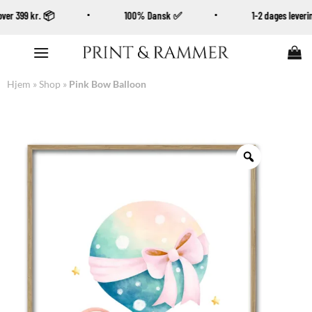
b over 399 kr. 📦
100% Dansk ✅
1-2 dages leve
Fortsæt
til
indhold
Hjem
»
Shop
»
Pink Bow Balloon
Zoom