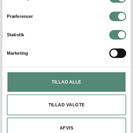
Præferencer
Maja lykke jensen
Statistik
2 måneder siden
Marketing
Fin billede og ramme.
Kom på anden dagen, efter bestilling
TILLAD ALLE
TILLAD VALGTE
AFVIS