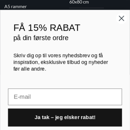
60x80 cm
A5 rammer
70x100 cm
FÅ
15% RABAT
Printogrammer.dk · Navervej 21 · 8382 Hinnerup · CVR 40736166 ·
på din første ordre
(+45) 8844 1630 ·
kundeservice@printogrammer.dk
Handelsbetingelser
·
Privatlivspolitik
·
Sitemap
© 2026 Printogrammer.dk
Skriv dig op til vores nyhedsbrev og få
inspiration, eksklusive tilbud og nyheder
før alle andre.
Email
DanKort
Visa
MasterCard
Apple
Pay
Ja tak – jeg elsker rabat!
1