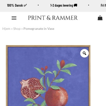
100% Dansk ✅
1-2 dages levering 🚚
Fr
Fortsæt
til
indhold
Hjem
»
Shop
»
Pomegranate in Vase
Zoom