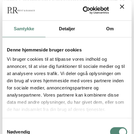
varme. Granatæblerne symboliserer rigdom og livskraft, og
den blå baggrund giver værket et sofistikeret udtryk. En
plakat, der passer perfekt til køkken eller stue.
Samtykke
Detaljer
Om
YDERLIGERE INFORMATION
Denne hjemmeside bruger cookies
Vi bruger cookies til at tilpasse vores indhold og
STØRRELSE
29,7×42 cm, 42×59,4 cm, 50×70 cm
annoncer, til at vise dig funktioner til sociale medier og til
at analysere vores trafik. Vi deler også oplysninger om
din brug af vores hjemmeside med vores partnere inden
for sociale medier, annonceringspartnere og
ANMELDELSER
analysepartnere. Vores partnere kan kombinere disse
data med andre oplysninger, du har givet dem, eller som
de har indsamlet fra din brug af deres tjenester.
FREMRAGENDE
Samtykkevalg
Nødvendig
På basis af
49 anmeldelser