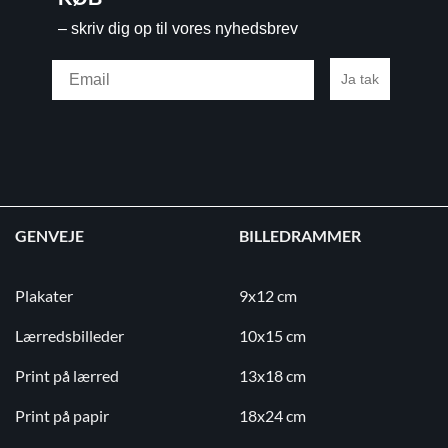
– skriv dig op til vores nyhedsbrev
Email
Ja tak
GENVEJE
BILLEDRAMMER
Plakater
9x12 cm
Lærredsbilleder
10x15 cm
Print på lærred
13x18 cm
Print på papir
18x24 cm