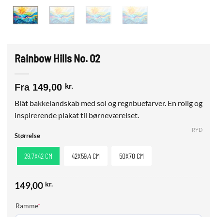
Rainbow Hills No. 02
Fra
149,00
kr.
Blåt bakkelandskab med sol og regnbuefarver. En rolig og
inspirerende plakat til børneværelset.
RYD
Størrelse
29,7X42 CM
42X59,4 CM
50X70 CM
149,00
kr.
(required)
Ramme
*