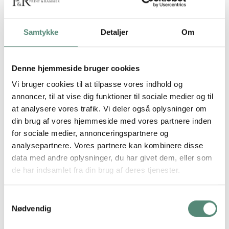
Samtykke
Detaljer
Om
YDERLIGERE INFORMATION
Denne hjemmeside bruger cookies
STØRRELSE
29,7×42 cm, 42×59,4 cm, 50×70 cm
Vi bruger cookies til at tilpasse vores indhold og
annoncer, til at vise dig funktioner til sociale medier og til
at analysere vores trafik. Vi deler også oplysninger om
din brug af vores hjemmeside med vores partnere inden
ANMELDELSER
for sociale medier, annonceringspartnere og
analysepartnere. Vores partnere kan kombinere disse
FREMRAGENDE
data med andre oplysninger, du har givet dem, eller som
de har indsamlet fra din brug af deres tjenester.
På basis af
49 anmeldelser
Samtykkevalg
Nødvendig