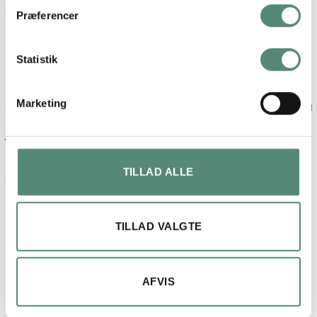
Præferencer
Maja lykke jensen
2 måneder siden
Statistik
Fin billede og ramme.
Marketing
Kom på anden dagen, efter bestilling
TILLAD ALLE
TILLAD VALGTE
RELATEREDE VARER
AFVIS