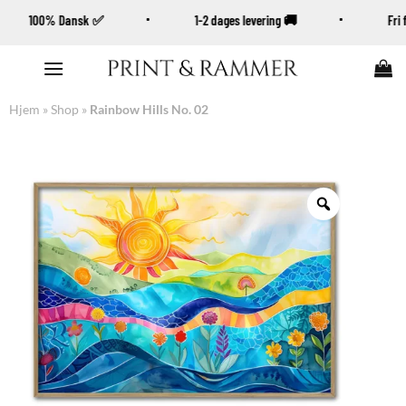
100% Dansk ✅
1-2 dages levering 🚚
Fr
Fortsæt
til
indhold
Hjem
»
Shop
»
Rainbow Hills No. 02
Zoom