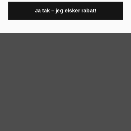
A1 rammer
40x40 cm
Ja tak – jeg elsker rabat!
A2 rammer
1
40x50 cm
A3 rammer
50x70 cm
A4 rammer
60x80 cm
A5 rammer
70x100 cm
Printogrammer.dk · Navervej 21 · 8382 Hinnerup · CVR 40736166 ·
(+45) 8844 1630 ·
kundeservice@printogrammer.dk
Handelsbetingelser
·
Privatlivspolitik
·
Sitemap
© 2026 Printogrammer.dk