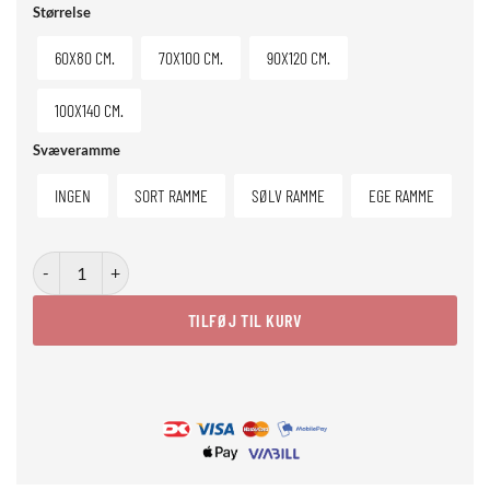
Størrelse
60X80 CM.
70X100 CM.
90X120 CM.
100X140 CM.
Svæveramme
INGEN
SORT RAMME
SØLV RAMME
EGE RAMME
Reflective Serenity antal
TILFØJ TIL KURV