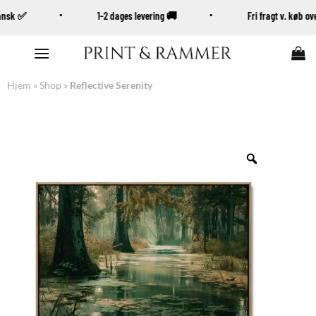
Dansk ✅
1-2 dages levering 🚚
Fri fragt v. køb 
Fortsæt
til
indhold
Hjem
»
Shop
»
Reflective Serenity
Zoom