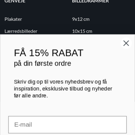
GENVEJE
BILLEDRAMMER
Plakater
9x12 cm
Lærredsbilleder
10x15 cm
Print på lærred
13x18 cm
FÅ
15% RABAT
Print på papir
18x24 cm
på din første ordre
Kontakt
20x20 cm
Blog
20x30 cm
Skriv dig op til vores nyhedsbrev og få
inspiration, eksklusive tilbud og nyheder
B2B
30x30 cm
før alle andre.
Email
RAMMER A-FORMAT
30x40 cm
30x45 cm