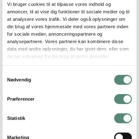
Vi bruger cookies til at tilpasse vores indhold og
ramme, der passer bedst til din stil. Printet på lærred giver en
annoncer, til at vise dig funktioner til sociale medier og til
flot dybde og en holdbar kvalitet, der sikrer, at motivet vil se
at analysere vores trafik. Vi deler også oplysninger om
flot ud på dine vægge i mange år. Vi hos Print & Rammer
din brug af vores hjemmeside med vores partnere inden
specialiserer os i lærredsbilleder og sørger for, at alle vores
for sociale medier, annonceringspartnere og
billeder på lærred er af højeste kvalitet.
analysepartnere. Vores partnere kan kombinere disse
data med andre oplysninger, du har givet dem, eller som
de har indsamlet fra din brug af deres tjenester.
Samtykkevalg
YDERLIGERE INFORMATION
Nødvendig
60×80 cm., 70×100 cm., 90×120 cm., 100×140
Præferencer
STØRRELSE
cm.
Statistik
SVÆVERAMME
Ingen, Sort ramme, Sølv ramme, Ege ramme
Marketing