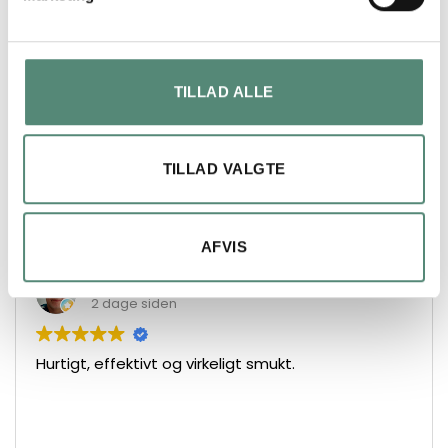
ANMELDELSER
FREMRAGENDE
TILLAD ALLE
På basis af
52 anmeldelser
TILLAD VALGTE
AFVIS
René Paludan Knudsen
2 dage siden
Hurtigt, effektivt og virkeligt smukt.