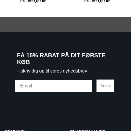
Fra
899,00
kr.
Fra
899,00
kr.
FÅ 15% RABAT PÅ DIT FØRSTE
KØB
– skriv dig op til vores nyhedsbrev
Email
Ja tak