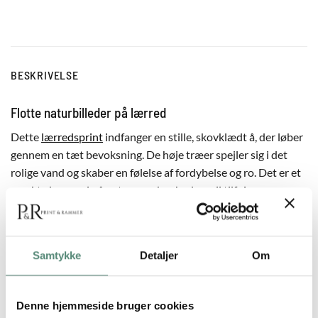
BESKRIVELSE
Flotte naturbilleder på lærred
Dette
lærredsprint
indfanger en stille, skovklædt å, der løber
gennem en tæt bevoksning. De høje træer spejler sig i det
rolige vand og skaber en følelse af fordybelse og ro. Det er et
smukt eksempel på naturens skønhed og vil tilføje en
afslappende atmosfære til dit hjem. Vælg mellem flere
størrelser for at tilpasse billedet til din boligindretning og
skabe en unik stemning i din stue, gang eller soveværelse.
Samtykke
Detaljer
Om
Billeder af naturen til væggen – med eller uden ramme
Dette naturbillede fås uden ramme eller med en
Denne hjemmeside bruger cookies
svæveramme i egetræ, sort eller sølv, så du kan vælge den