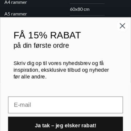
A4 rammer
60x80 cm
A5 rammer
70x100 cm
FÅ
15% RABAT
Printogrammer.dk · Navervej 21 · 8382 Hinnerup · CVR 40736166 ·
på din første ordre
(+45) 8844 1630 ·
kundeservice@printogrammer.dk
Handelsbetingelser
·
Privatlivspolitik
·
Sitemap
© 2026 Printogrammer.dk
Skriv dig op til vores nyhedsbrev og få
inspiration, eksklusive tilbud og nyheder
før alle andre.
Email
DanKort
Visa
MasterCard
Apple
Pay
Ja tak – jeg elsker rabat!