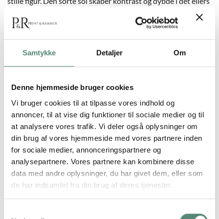
stille figur. Den sorte sol skaber kontrast og dybde i det ellers
lyse og minimalistiske univers. Stilen er japandi-inspireret og
passer perfekt til meditative rum, stuer og arbejdsområder. Et
motiv, der inviterer til refleksion.
Samtykke
Detaljer
Om
YDERLIGERE INFORMATION
Denne hjemmeside bruger cookies
Vi bruger cookies til at tilpasse vores indhold og
annoncer, til at vise dig funktioner til sociale medier og til
STØRRELSE
29,7×42 cm, 42×59,4 cm, 50×70 cm
at analysere vores trafik. Vi deler også oplysninger om
din brug af vores hjemmeside med vores partnere inden
for sociale medier, annonceringspartnere og
analysepartnere. Vores partnere kan kombinere disse
ANMELDELSER
data med andre oplysninger, du har givet dem, eller som
de har indsamlet fra din brug af deres tjenester.
FREMRAGENDE
Samtykkevalg