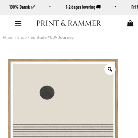
100% Dansk ✅
1-2 dages levering 🚚
Fr
Fortsæt
til
indhold
Hjem
»
Shop
»
Solitude #039 Journey
Zoom