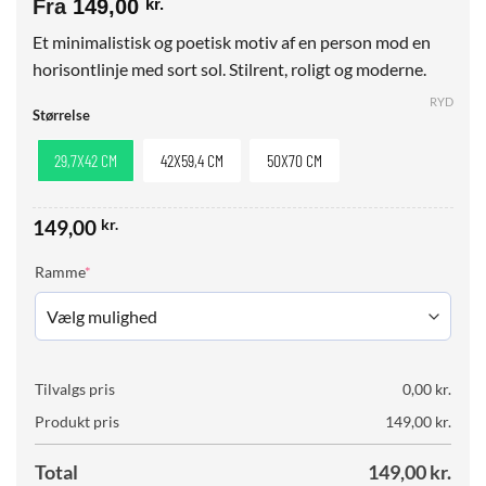
Fra
149,00
kr.
Et minimalistisk og poetisk motiv af en person mod en
horisontlinje med sort sol. Stilrent, roligt og moderne.
RYD
Størrelse
29,7X42 CM
42X59,4 CM
50X70 CM
149,00
kr.
(required)
Ramme
*
Tilvalgs pris
0,00
kr.
Produkt pris
149,00
kr.
Total
149,00
kr.