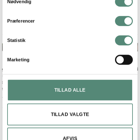
Nødvendig
På basis af
49 anmeldelser
Præferencer
Statistik
Maja lykke jensen
2 måneder siden
Marketing
et
Fin billede og ramme.
nder
Kom på anden dagen, efter bestilling
er
TILLAD ALLE
TILLAD VALGTE
AFVIS