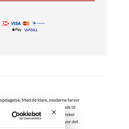
g opdagelse. Med de klare, moderne farver
t, der kan tilføje energi og dynamik til
og drømme, hvor billeder af mennesker
odt ind i en moderne indretning, hvor det
ighed.