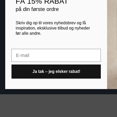
FÅ
15% RABAT
Plakater
på din første ordre
Lærredsbilleder
Print på lærred
Skriv dig op til vores nyhedsbrev og få
inspiration, eksklusive tilbud og nyheder
Print på papir
før alle andre.
Kontakt
Email
Blog
B2B
Ja tak – jeg elsker rabat!
Printogrammer.dk · Nav