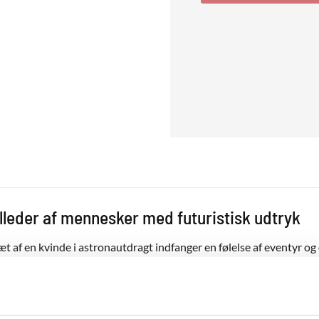
illeder af mennesker med futuristisk udtryk
t af en kvinde i astronautdragt indfanger en følelse af eventyr o
istiske indramning står dette lærredsprint som et unikt stykke kuns
. Kunst på lærred som dette skaber en fortælling om udforskning 
ser personligheder, men også rejser ind i det ukendte. Det passer g
som en stærk visuel reference til teknologi og menneskets nysgerr