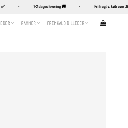
nsk ✅
1-2 dages levering 🚚
Fri fragt v. køb ove
LEDER
RAMMER
FREMKALD BILLEDER