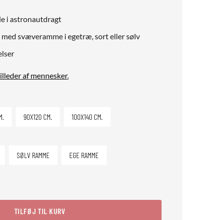
de i astronautdragt
 med svæveramme i egetræ, sort eller sølv
elser
billeder af mennesker
.
M.
90X120 CM.
100X140 CM.
SØLV RAMME
EGE RAMME
TILFØJ TIL KURV