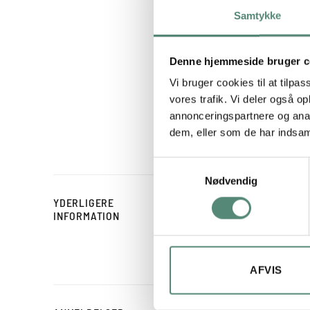
Samtykke
Lærreds
Denne hjemmeside bruger c
Dette portr
lærredsprin
Vi bruger cookies til at tilpas
lærred, der 
vores trafik. Vi deler også 
fokus på bil
annonceringspartnere og anal
dem, eller som de har indsaml
Samtykkevalg
Nødvendig
YDERLIGERE
STØRRELSE
INFORMATION
SVÆVERAMME
AFVIS