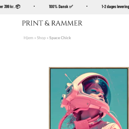
b over 399 kr. 📦
100% Dansk ✅
1-2 dages lever
Fortsæt
til
indhold
Hjem
»
Shop
»
Space Chick