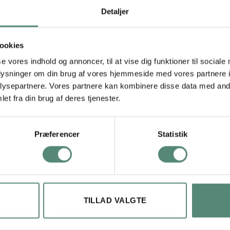
Detaljer
billeder med svæveramme eller uden ramme
ookies
æt printet på lærred fås både uden ramme eller med en elegant svæ
t
er af høj kvalitet og bevarer de skarpe detaljer og klare farver i m
se vores indhold og annoncer, til at vise dig funktioner til sociale
både udfordrer det traditionelle og inspirerer til refleksion, vil de
oplysninger om din brug af vores hjemmeside med vores partnere i
leder af mennesker i unikke og interessante situationer tilfører det
ysepartnere. Vores partnere kan kombinere disse data med andr
et fra din brug af deres tjenester.
Præferencer
Statistik
60×80 cm., 70×100 cm., 90×120 cm., 100×140 cm.
Ingen, Sort ramme, Sølv ramme, Ege ramme
TILLAD VALGTE