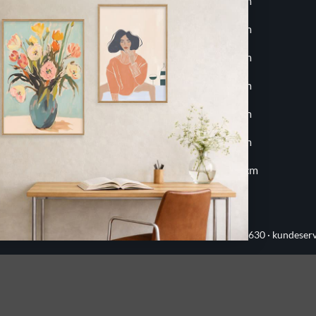
9x12 cm
30x40 cm
10x15 cm
30x45 cm
13x18 cm
40x40 cm
18x24 cm
40x50 cm
20x20 cm
50x70 cm
20x30 cm
60x80 cm
30x30 cm
70x100 cm
ervej 21 · 8382 Hinnerup · CVR 40736166 · (+45) 8844 1630 ·
kundeser
Handelsbetingelser
·
Privatlivspolitik
·
Sitemap
© 2026 Printogrammer.dk