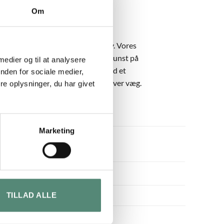
Om
veramme i egetræ, sort eller sølv. Vores
ange år. Hvis du er på udkig efter kunst på
 medier og til at analysere
tte portræt være et oplagt valg. Med et
nden for sociale medier,
te værk et futuristisk præg til enhver væg.
e oplysninger, du har givet
Marketing
TILLAD ALLE