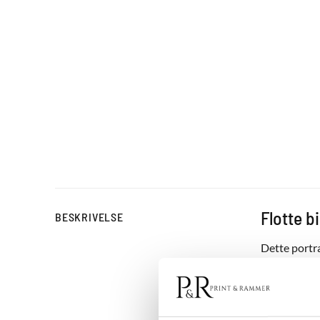
Flotte b
BESKRIVELSE
Dette portræ
og den futur
ethvert rum
ikke blot vi
vil fungere 