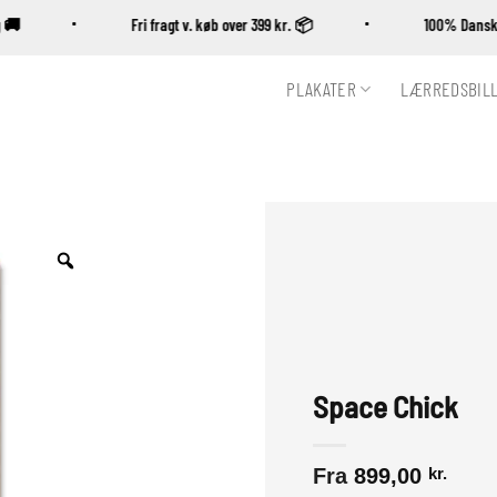
ing 🚚
Fri fragt v. køb over 399 kr. 📦
100% Da
PLAKATER
LÆRREDSBIL
Zoom
Space Chick
Fra
899,00
kr.