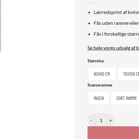
Lærredsprint af kvin
Fås uden ramme eller
Fås i forskellige størr
Se hele vores udvalg af 
Størrelse
60X80 CM.
70X100 C
Svæveramme
INGEN
SORT RAMME
Space Chick antal