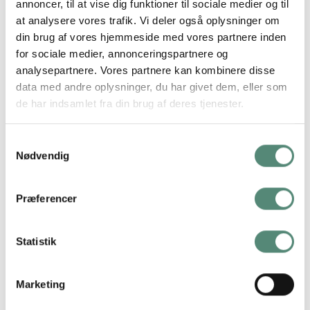
annoncer, til at vise dig funktioner til sociale medier og til
Stilen er moderne med et legende tvist og plakaten passer
at analysere vores trafik. Vi deler også oplysninger om
perfekt i køkkenet på hjemmets spiseplads eller i en
din brug af vores hjemmeside med vores partnere inden
mexicansk restaurant. Taco Tuesday fungerer godt sammen
for sociale medier, annonceringspartnere og
med Time for Tacos eller Spicy and Mighty. Et oplagt valg for
analysepartnere. Vores partnere kan kombinere disse
dig der elsker tacos og gerne vil vise det frem med smag og
data med andre oplysninger, du har givet dem, eller som
farve.
de har indsamlet fra din brug af deres tjenester.
Samtykkevalg
Nødvendig
YDERLIGERE INFORMATION
Præferencer
STØRRELSE
29,7×42 cm, 42×59,4 cm, 50×70 cm
Statistik
ANMELDELSER
Marketing