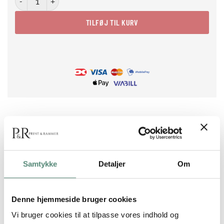
TILFØJ TIL KURV
BESKRIVELSE
Samtykke
Detaljer
Om
Taco Tuesday er en enkel men effektfuld plakat med to tacos
fyldt med salat ost og kød sat mod en stærk orange
Denne hjemmeside bruger cookies
baggrund. Motivet er realistisk med klare farver og
Vi bruger cookies til at tilpasse vores indhold og
appetitlige detaljer der vækker taco-cravings ved første blik.