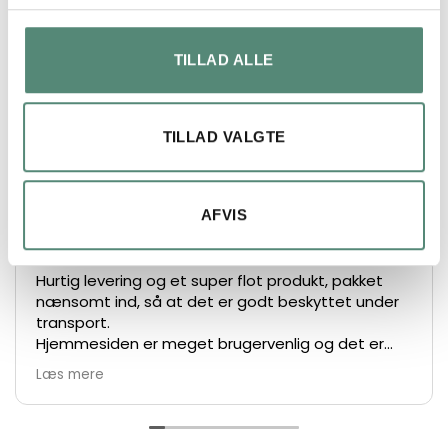
FREMRAGENDE
TILLAD ALLE
På basis af
49 anmeldelser
TILLAD VALGTE
Lars Henrik Ley
AFVIS
2 måneder siden
Hurtig levering og et super flot produkt, pakket
nænsomt ind, så at det er godt beskyttet under
transport.
Hjemmesiden er meget brugervenlig og det er
nemt at bestille.
Læs mere
De største anbefalinger herfra 👍👏👏
Vh Lars