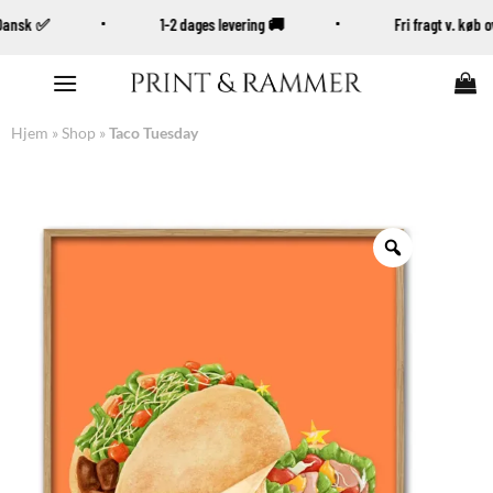
 Dansk ✅
1-2 dages levering 🚚
Fri fragt v. køb
Fortsæt
til
indhold
Hjem
»
Shop
»
Taco Tuesday
Zoom