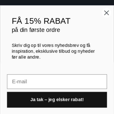
Lærredsbilleder
10x15 cm
Print på lærred
13x18 cm
FÅ
15% RABAT
Print på papir
18x24 cm
på din første ordre
Kontakt
20x20 cm
Skriv dig op til vores nyhedsbrev og få
Blog
20x30 cm
inspiration, eksklusive tilbud og nyheder
før alle andre.
B2B
30x30 cm
Email
RAMMER A-FORMAT
30x40 cm
30x45 cm
A1 rammer
Ja tak – jeg elsker rabat!
40x40 cm
1
A2 rammer