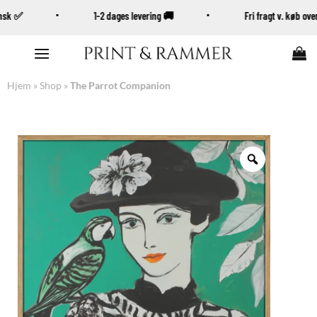
ansk ✅
1-2 dages levering 🚚
Fri fragt v. køb o
Fortsæt
til
indhold
Hjem
»
Shop
»
The Parrot Companion
Zoom