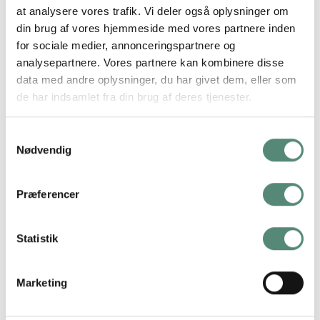
illustration. Den dybe grønne baggrund og de sort-hvide
at analysere vores trafik. Vi deler også oplysninger om
striber skaber et stærkt visuelt modspil til papegøjen, hvis
din brug af vores hjemmeside med vores partnere inden
farver giver motivet varme og liv. Den feminine figur er tegnet
for sociale medier, annonceringspartnere og
med en rolig værdighed, der giver værket en næsten
analysepartnere. Vores partnere kan kombinere disse
nostalgisk tone. Et oplagt motiv til stue, entré eller værelser,
data med andre oplysninger, du har givet dem, eller som
hvor man ønsker kunst med både karakter og elegance.
de har indsamlet fra din brug af deres tjenester.
Samtykkevalg
Nødvendig
YDERLIGERE INFORMATION
Præferencer
STØRRELSE
29,7×42 cm, 42×59,4 cm, 50×70 cm
Statistik
ANMELDELSER
Marketing