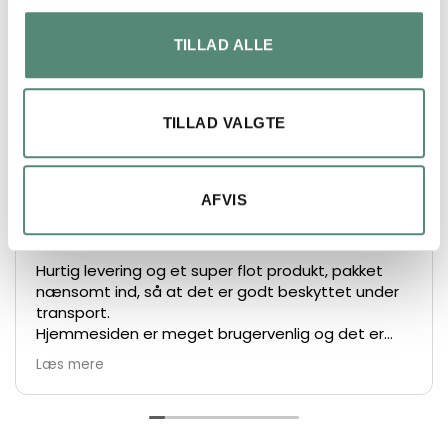
FREMRAGENDE
TILLAD ALLE
På basis af
49 anmeldelser
TILLAD VALGTE
Lars Henrik Ley
AFVIS
2 måneder siden
Hurtig levering og et super flot produkt, pakket
nænsomt ind, så at det er godt beskyttet under
transport.
Hjemmesiden er meget brugervenlig og det er
nemt at bestille.
Læs mere
De største anbefalinger herfra 👍👏👏
Vh Lars