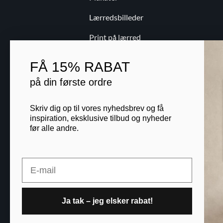
Lærredsbilleder
Print på lærred
Print på papir
FÅ
15% RABAT
Kontakt
på din første ordre
Blog
Skriv dig op til vores nyhedsbrev og få
B2B
inspiration, eksklusive tilbud og nyheder
før alle andre.
Email
Printogrammer.dk · Nav
Ja tak – jeg elsker rabat!