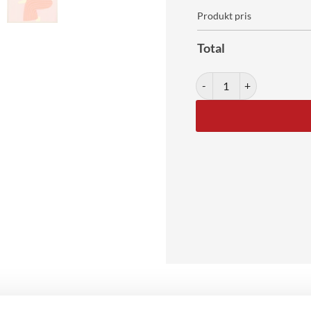
Produkt pris
Total
The Woman With The Glass