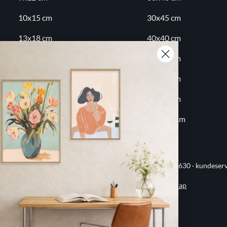
10x15 cm
30x45 cm
13x18 cm
40x40 cm
18x24 cm
40x50 cm
20x20 cm
50x70 cm
20x30 cm
60x80 cm
30x30 cm
70x100 cm
ervej 21 · 8382 Hinnerup · CVR 40736166 · (+45) 8844 1630 ·
kundeser
Handelsbetingelser
·
Privatlivspolitik
·
Sitemap
© 2026 Printogrammer.dk