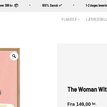
øb over 399 kr. 📦
100% Dansk ✅
1-2 dages lev
PLAKATER
LÆRREDSBIL
Zoom
The Woman With
Fra
149,00
kr.