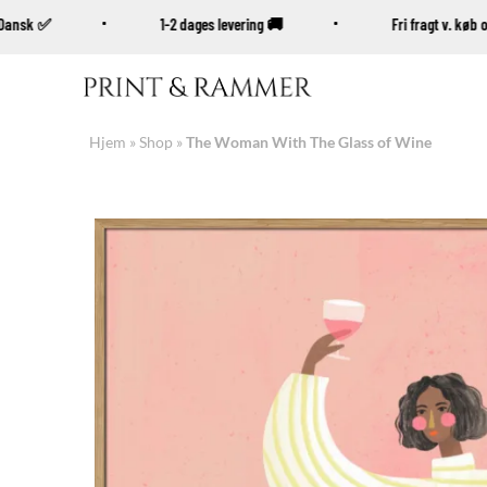
% Dansk ✅
1-2 dages levering 🚚
Fri fragt v. k
Fortsæt
til
indhold
Hjem
»
Shop
»
The Woman With The Glass of Wine