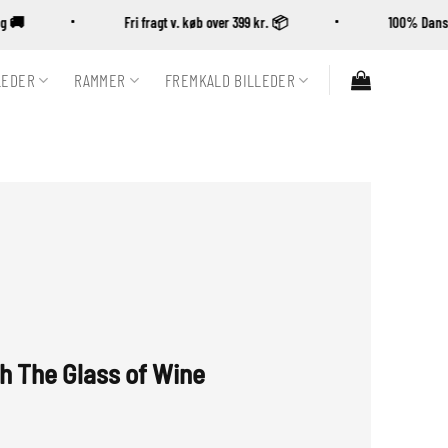
ering 🚚
Fri fragt v. køb over 399 kr. 📦
100% D
LEDER
RAMMER
FREMKALD BILLEDER
 The Glass of Wine