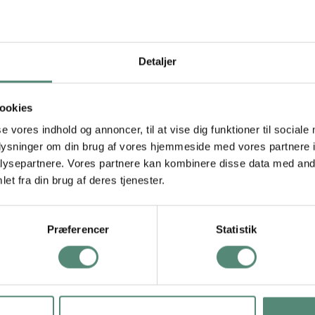
s of Wine af Bea Müller er et portræt fyldt med karakter, varme
fortælling om nydelse, selvstændighed og et lille strejf af luksus i
Detaljer
gule nuancer og dybere rød-orange elementer, der tilsammen giver
rganiske former, grafiske linjer og figurer, der både føles moderne 
 drømmende stemning, mens de markante striber i tøjet fremhæver
ookies
se vores indhold og annoncer, til at vise dig funktioner til sociale
dt i stuen, hvor det kan tilføje farve og personlighed, men det fun
oplysninger om din brug af vores hjemmeside med vores partnere i
n nemt kombineres med andre Bea Müller-værker, især dem med str
ysepartnere. Vores partnere kan kombinere disse data med andr
erisk visuel helhed. Et motiv til dig, der elsker moderne illust
et fra din brug af deres tjenester.
Præferencer
Statistik
29,7×42 cm, 42×59,4 cm, 50×70 cm