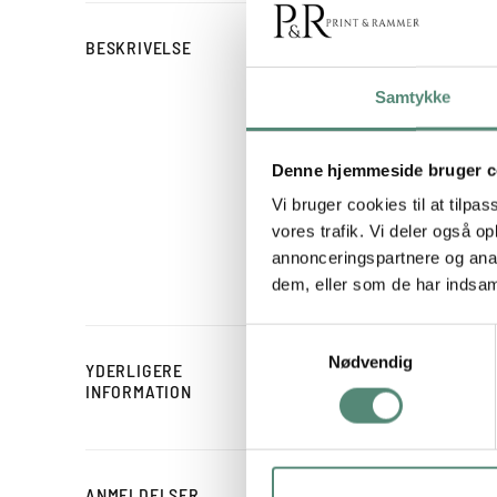
The Woman With The Glas
BESKRIVELSE
løftet vinglas skaber en 
Samtykke
bløde rosa toner, varme 
stil er kendetegnet ved o
baggrunden giver en let
Denne hjemmeside bruger c
Vi bruger cookies til at tilpas
Motivet passer særligt go
vores trafik. Vi deler også 
arbejdsrum. Plakaten ka
annonceringspartnere og anal
sammenhængende og kunstn
dem, eller som de har indsaml
Samtykkevalg
Nødvendig
YDERLIGERE
STØRRELSE
INFORMATION
ANMELDELSER