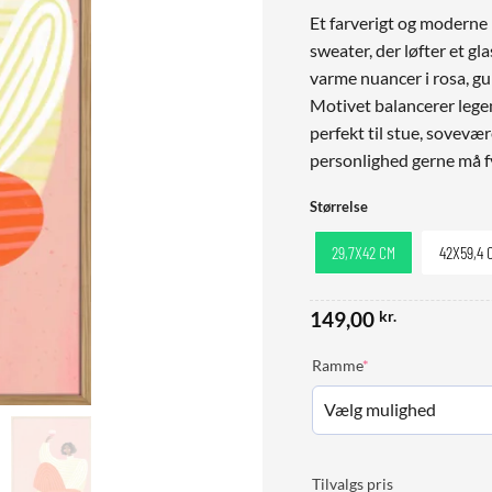
Et farverigt og moderne 
sweater, der løfter et gla
varme nuancer i rosa, gu
Motivet balancerer lege
perfekt til stue, sovevær
personlighed gerne må f
Størrelse
29,7X42 CM
42X59,4 
149,00
kr.
(required)
Ramme
*
Tilvalgs pris