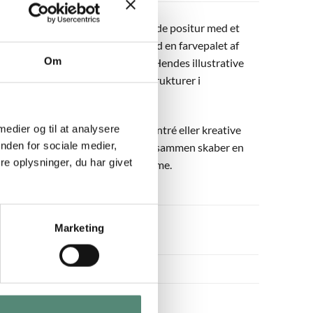
 og moderne energi. Den afslappede positur med et
 hverdagen. Bea Müller arbejder med en farvepalet af
Om
 et levende og dynamisk udtryk. Hendes illustrative
og tidløse. De bløde skygger og strukturer i
 figuren på en elegant måde.
 medier og til at analysere
gerer også smukt i soveværelse, entré eller kreative
nden for sociale medier,
iber eller varme farver, da de tilsammen skaber en
e oplysninger, du har givet
rationer med både attitude og varme.
Marketing