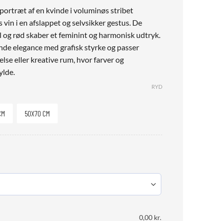
portræt af en kvinde i voluminøs stribet
s vin i en afslappet og selvsikker gestus. De
l og rød skaber et feminint og harmonisk udtryk.
nde elegance med grafisk styrke og passer
else eller kreative rum, hvor farver og
ylde.
RYD
CM
50X70 CM
0,00
kr.