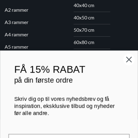
40x40 cm
A2 rammer
40x50 cm
A3 rammer
50x70 cm
A4 rammer
60x80 cm
A5 rammer
70x100 cm
FÅ
15% RABAT
Printogrammer.dk · Navervej 21 · 8382 Hinnerup · CVR 40736166 ·
på din første ordre
(+45) 8844 1630 ·
kundeservice@printogrammer.dk
Handelsbetingelser
·
Privatlivspolitik
·
Sitemap
Skriv dig op til vores nyhedsbrev og få
© 2026 Printogrammer.dk
inspiration, eksklusive tilbud og nyheder
før alle andre.
Email