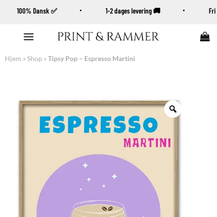
100% Dansk ✅
1-2 dages levering 🚚
Fr
Fortsæt
til
indhold
Hjem
»
Shop
»
Tipsy Pop – Espresso Martini
Zoom