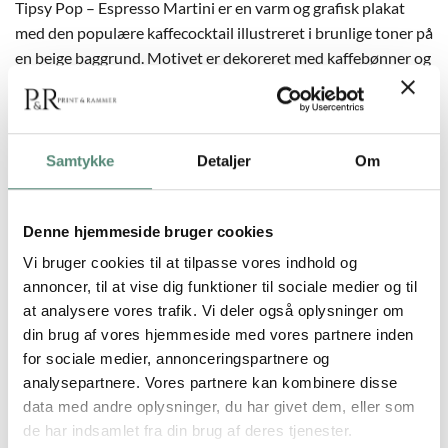
Tipsy Pop – Espresso Martini er en varm og grafisk plakat
med den populære kaffecocktail illustreret i brunlige toner på
en beige baggrund. Motivet er dekoreret med kaffebønner og
små stjerner, som tilføjer et legende twist. Et oplagt valg til
dig, der elsker kaffe og cocktails – og helst begge på én gang.
Hæng den i køkkenet, kaffehjørnet eller hjemmebaren. En del
af Tipsy Pop-serien, der også inkluderer Tequila Sunrise og
Samtykke
Detaljer
Om
Gin & Tonic Cocktail.
Denne hjemmeside bruger cookies
Vi bruger cookies til at tilpasse vores indhold og
YDERLIGERE INFORMATION
annoncer, til at vise dig funktioner til sociale medier og til
at analysere vores trafik. Vi deler også oplysninger om
din brug af vores hjemmeside med vores partnere inden
STØRRELSE
29,7×42 cm, 42×59,4 cm, 50×70 cm
for sociale medier, annonceringspartnere og
analysepartnere. Vores partnere kan kombinere disse
data med andre oplysninger, du har givet dem, eller som
de har indsamlet fra din brug af deres tjenester.