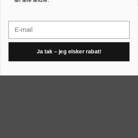
RAMMER A-FORMAT
30x40 cm
Email
30x45 cm
A1 rammer
40x40 cm
A2 rammer
Ja tak – jeg elsker rabat!
40x50 cm
1
A3 rammer
50x70 cm
A4 rammer
60x80 cm
A5 rammer
70x100 cm
Printogrammer.dk · Navervej 21 · 8382 Hinnerup · CVR 40736166 ·
(+45) 8844 1630 ·
kundeservice@printogrammer.dk
Handelsbetingelser
·
Privatlivspolitik
·
Sitemap