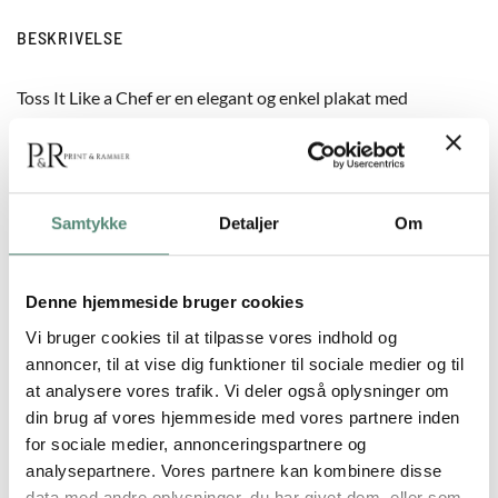
BESKRIVELSE
Toss It Like a Chef er en elegant og enkel plakat med
illustration af hænder der vender salat i en skål. Motivet er
illustreret i varme jordfarver med friske ingredienser som
tomater agurk og salatblade. Stilen er moderne og
håndtegnet hvilket gør den velegnet til både minimalistiske
Samtykke
Detaljer
Om
og farverige køkkener. Plakaten passer godt sammen med
Sweet Like a Pea og The Apple of My Eye hvis du vil skabe en
billedvæg med fokus på grønt og hverdagsmad. Et ideelt valg
Denne hjemmeside bruger cookies
til dig der elsker madlavning friske råvarer og illustrationer
Vi bruger cookies til at tilpasse vores indhold og
med ro og bevægelse i ét.
annoncer, til at vise dig funktioner til sociale medier og til
at analysere vores trafik. Vi deler også oplysninger om
din brug af vores hjemmeside med vores partnere inden
for sociale medier, annonceringspartnere og
YDERLIGERE INFORMATION
analysepartnere. Vores partnere kan kombinere disse
data med andre oplysninger, du har givet dem, eller som