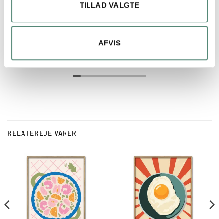
Hurtig levering og et super flot produkt, pakket
TILLAD VALGTE
nænsomt ind, så at det er godt beskyttet under
transport.
Hjemmesiden er meget brugervenlig og det er
AFVIS
nemt at bestille.
Læs mere
De største anbefalinger herfra 👍👏👏
Vh Lars
RELATEREDE VARER