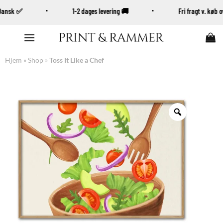
 Dansk ✅
1-2 dages levering 🚚
Fri fragt v. køb
Fortsæt
til
indhold
Hjem
»
Shop
»
Toss It Like a Chef
Zoom