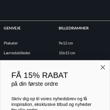
GENVEJE
BILLEDRAMMER
Plakater
9x12 cm
Lærredsbilleder
10x15 cm
Print på lærred
13x18 cm
Print på papir
18x24 cm
FÅ
15% RABAT
Kontakt
20x20 cm
på din første ordre
Blog
20x30 cm
Skriv dig op til vores nyhedsbrev og få
B2B
30x30 cm
inspiration, eksklusive tilbud og nyheder
før alle andre.