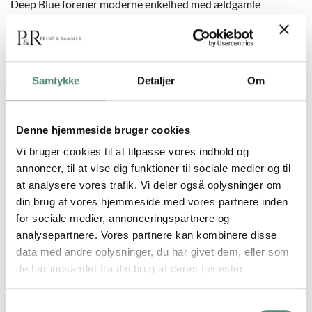
Deep Blue forener moderne enkelhed med ældgamle
symboler. De gentagne blå bølger repræsenterer havets kraft
og bevægelse, mens kalligrafien tilfører et kulturelt præg.
Motivet er ideelt til minimalistiske hjem eller kontorer, hvor
man ønsker et rent, balanceret udtryk med tydelig japansk
Samtykke
Detaljer
Om
reference.
Denne hjemmeside bruger cookies
Vi bruger cookies til at tilpasse vores indhold og
YDERLIGERE INFORMATION
annoncer, til at vise dig funktioner til sociale medier og til
at analysere vores trafik. Vi deler også oplysninger om
din brug af vores hjemmeside med vores partnere inden
STØRRELSE
29,7×42 cm, 42×59,4 cm, 50×70 cm
for sociale medier, annonceringspartnere og
analysepartnere. Vores partnere kan kombinere disse
data med andre oplysninger, du har givet dem, eller som
de har indsamlet fra din brug af deres tjenester.
ANMELDELSER
Samtykkevalg