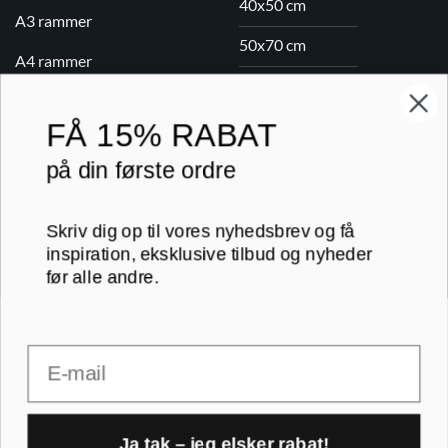
40x50 cm
A3 rammer
50x70 cm
A4 rammer
60x80 cm
A5 rammer
70x100 cm
FÅ
15% RABAT
på din første ordre
Printogrammer.dk · Navervej 21 · 8382 Hinnerup · CVR 40736166 ·
(+45) 8844 1630 ·
kundeservice@printogrammer.dk
Skriv dig op til vores nyhedsbrev og få
Handelsbetingelser
·
Privatlivspolitik
·
Sitemap
inspiration, eksklusive tilbud og nyheder
© 2026 Printogrammer.dk
før alle andre.
Email
DanKort
Visa
MasterCard
Apple
Ja tak – jeg elsker rabat!