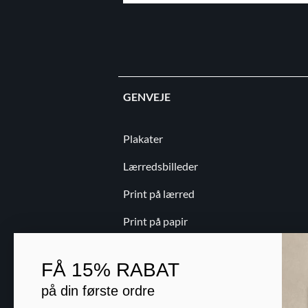
GENVEJE
Plakater
Lærredsbilleder
Print på lærred
Print på papir
Kontakt
FÅ
15% RABAT
Blog
på din første ordre
B2B