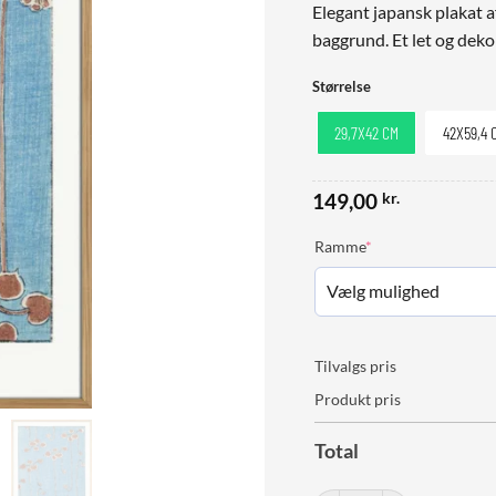
Elegant japansk plakat a
baggrund. Et let og deko
Størrelse
29,7X42 CM
42X59,4 
149,00
kr.
(required)
Ramme
*
Tilvalgs pris
Produkt pris
Total