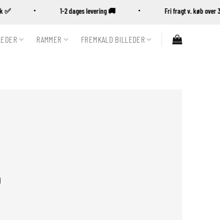
ansk ✅
1-2 dages levering 🚚
Fri fragt v. køb ov
LEDER
RAMMER
FREMKALD BILLEDER
n