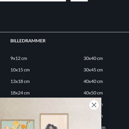
BILLEDRAMMER
9x12 cm
30x40 cm
10x15 cm
30x45 cm
13x18 cm
40x40 cm
18x24 cm
40x50 cm
20x20 cm
50x70 cm
20x30 cm
60x80 cm
30x30 cm
70x100 cm