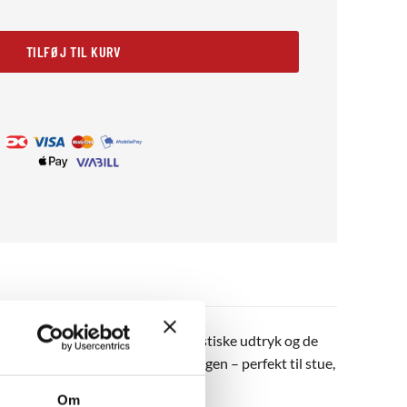
TILFØJ TIL KURV
 på en blå baggrund. Det minimalistiske udtryk og de
et strejf af japansk poesi til væggen – perfekt til stue,
Om