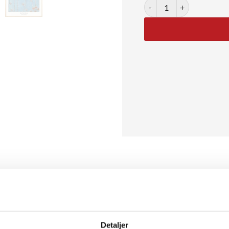
Vine Illustration antal
utsu Sekai viser naturens enkelhed med fine grene og røde blomster
t ideelt til moderne, nordiske hjem. Motivet bringer ro, friskhed og 
 med plads til farver og balance.
Detaljer