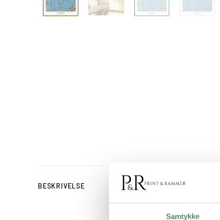
Vine Illustration af Bij
BESKRIVELSE
afstemte farver gør værke
soveværelse eller køkken
Samtykke