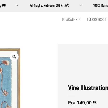
ring 🚚
Fri fragt v. køb over 399 kr. 📦
100% D
PLAKATER
LÆRREDSBIL
Zoom
Vine Illustratio
Fra
149,00
kr.