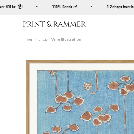
øb over 399 kr. 📦
100% Dansk ✅
1-2 dages leve
Fortsæt
til
indhold
Hjem
»
Shop
»
Vine Illustration