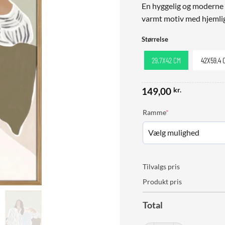
En hyggelig og moderne i
varmt motiv med hjemlig
Størrelse
29,7X42 CM
42X59,4 
149,00
kr.
(required)
Ramme
*
Tilvalgs pris
Produkt pris
Total