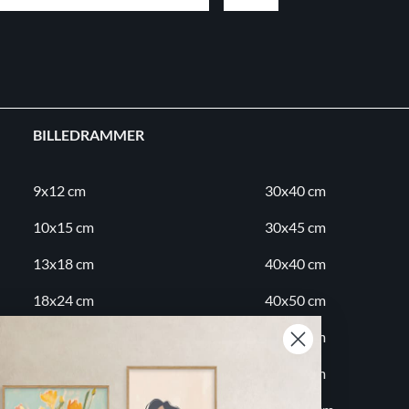
BILLEDRAMMER
9x12 cm
30x40 cm
10x15 cm
30x45 cm
13x18 cm
40x40 cm
18x24 cm
40x50 cm
20x20 cm
50x70 cm
20x30 cm
60x80 cm