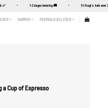
ansk ✅
1-2 dages levering 🚚
Fri fragt v. køb ov
LEDER
RAMMER
FREMKALD BILLEDER
 a Cup of Espresso