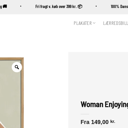
ring 🚚
Fri fragt v. køb over 399 kr. 📦
100% D
PLAKATER
LÆRREDSBIL
Zoom
Woman Enjoying
Fra
149,00
kr.