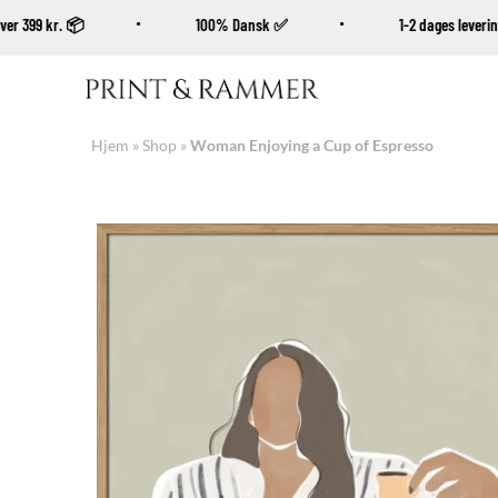
øb over 399 kr. 📦
100% Dansk ✅
1-2 dages leve
Fortsæt
til
indhold
Hjem
»
Shop
»
Woman Enjoying a Cup of Espresso