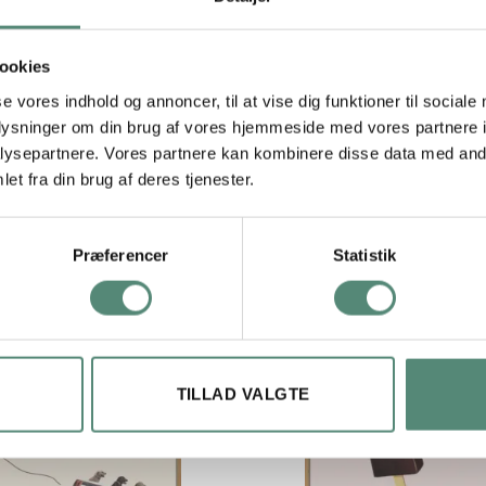
 stemning. Det fungerer også godt sammen med andre kaffe- eller l
ookies
se vores indhold og annoncer, til at vise dig funktioner til sociale
29,7×42 cm, 42×59,4 cm, 50×70 cm
oplysninger om din brug af vores hjemmeside med vores partnere i
ysepartnere. Vores partnere kan kombinere disse data med andr
et fra din brug af deres tjenester.
Præferencer
Statistik
TILLAD VALGTE