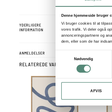
afslappet og hverdagsnær
Denne hjemmeside bruger c
Vi bruger cookies til at tilpas
YDERLIGERE
STØRRELSE
vores trafik. Vi deler også 
INFORMATION
annonceringspartnere og anal
dem, eller som de har indsaml
ANMELDELSER
Samtykkevalg
Nødvendig
RELATEREDE VARER
AFVIS