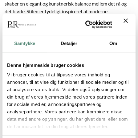
skaber en elegant og kunstnerisk balance mellem det rå og
det bløde. Stilen er tydeligt inspireret af moderne
plakatkunst og passer perfekt til en boligindretning med
fokus på naturlige materialer og dæmpede toner. Brug
plakaten alene som et blødt blikfang i soveværelset eller
kombiner den med Abstract Bloom 01 og 03 for at skabe en
Samtykke
Detaljer
Om
sammenhængende serie.
Denne hjemmeside bruger cookies
Vi bruger cookies til at tilpasse vores indhold og
YDERLIGERE INFORMATION
annoncer, til at vise dig funktioner til sociale medier og til
at analysere vores trafik. Vi deler også oplysninger om
din brug af vores hjemmeside med vores partnere inden
STØRRELSE
29,7×42 cm, 42×59,4 cm, 50×70 cm
for sociale medier, annonceringspartnere og
analysepartnere. Vores partnere kan kombinere disse
data med andre oplysninger, du har givet dem, eller som
de har indsamlet fra din brug af deres tjenester.
ANMELDELSER