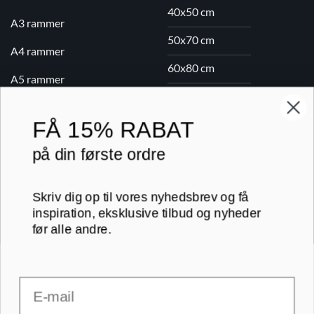
40x50 cm
A3 rammer
50x70 cm
A4 rammer
60x80 cm
A5 rammer
70x100 cm
FÅ
15% RABAT
Printogrammer.dk · Navervej 21 · 8382 Hinnerup · CVR 40736166 ·
på din første ordre
(+45) 8844 1630 ·
kundeservice@printogrammer.dk
Handelsbetingelser
·
Privatlivspolitik
·
Sitemap
Skriv dig op til vores nyhedsbrev og få
© 2026 Printogrammer.dk
inspiration, eksklusive tilbud og nyheder
før alle andre.
Email
DanKort
Visa
MasterCard
Apple