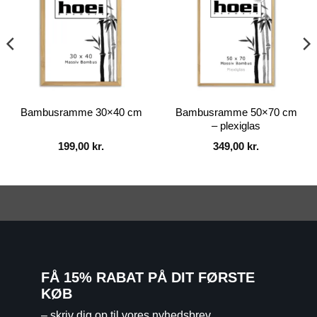
Bambusramme 30×40 cm
Bambusramme 50×70 cm
– plexiglas
199,00
kr.
349,00
kr.
FÅ 15% RABAT PÅ DIT FØRSTE
KØB
– skriv dig op til vores nyhedsbrev