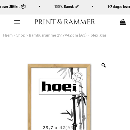
køb over 399 kr. 📦
100% Dansk ✅
1-2 dages lev
Fortsæt
til
indhold
Hjem
»
Shop
»
Bambusramme 29,7×42 cm (A3) – plexiglas
Zoom