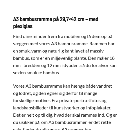
A3 bambusramme på 29,7×42 cm – med
plexiglas
Find dine minder frem fra mobilen og få dem op på
væggen med vores A3 bambusramme. Rammen har
en smuk, varm og naturlig kant lavet af massiv
bambus, som er en miljøvenlig plante. Den måler 18
mm i bredden og 12 mm i dybden, så du for alvor kan
se den smukke bambus.
Vores A3 bambusramme kan hænge både vandret
og lodret, og den egner sig derfor til mange
forskellige motiver. Fra private portrætfotos og
landskabsbilleder til kunstværker og infoplakater.
Det er helt op til dig, hvad der skal rammes ind. Og er
du usikker på, om A3 bambusrammen er det rette
valg,
finder du alle vores A3 rammer her
.