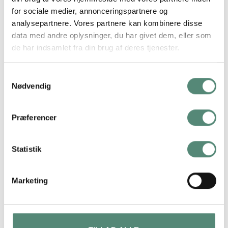
grafikere kvaliteten af filerne for en sikkerheds skyld,
for sociale medier, annonceringspartnere og
hvorefter vi printer, indrammer og sender pakken til
analysepartnere. Vores partnere kan kombinere disse
dig inden for få dage.
data med andre oplysninger, du har givet dem, eller som
de har indsamlet fra din brug af deres tjenester.
Samtykkevalg
Nødvendig
ANMELDELSER
Præferencer
FREMRAGENDE
Statistik
På basis af
49 anmeldelser
Marketing