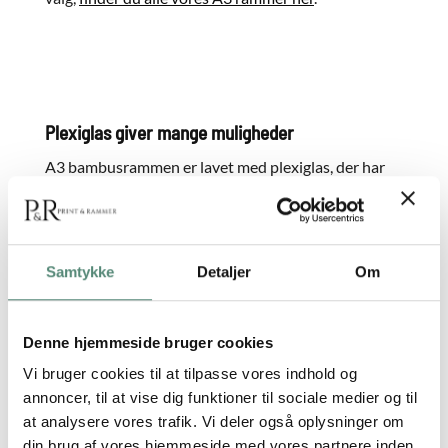
Plexiglas giver mange muligheder
A3 bambusrammen er lavet med plexiglas, der har
en anden karakter end almindeligt glas. Plexiglas
knuses ikke ved slag, og med vores A3
bambusramme får du derfor en
billedramme
, der kan
hænge i mange forskellige miljøer. Brug den for
Samtykke
Detaljer
Om
eksempel på børneværelset, i institutionen, på
kontoret eller i offentlige rum.
Denne hjemmeside bruger cookies
Har du dine egne motiver, du gerne vil have rammet
Vi bruger cookies til at tilpasse vores indhold og
ind, kan vi også hjælpe med det. Upload filerne i
annoncer, til at vise dig funktioner til sociale medier og til
vores
print selv-system
, vælg bambusrammen i A3
at analysere vores trafik. Vi deler også oplysninger om
og send din bestilling afsted. Herefter tjekker vores
din brug af vores hjemmeside med vores partnere inden