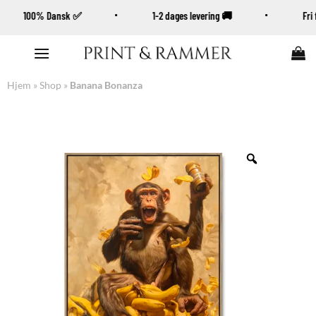
100% Dansk ✅
1-2 dages levering 🚚
Fr
Fortsæt
til
indhold
Hjem
»
Shop
»
Banana Bonanza
Zoom