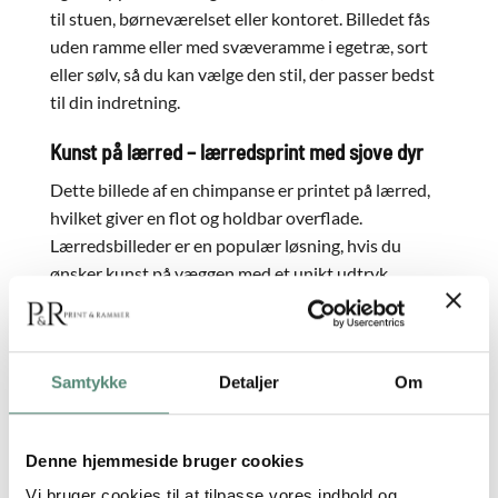
til stuen, børneværelset eller kontoret. Billedet fås
uden ramme eller med svæveramme i egetræ, sort
eller sølv, så du kan vælge den stil, der passer bedst
til din indretning.
Kunst på lærred – lærredsprint med sjove dyr
Dette billede af en chimpanse er printet på lærred,
hvilket giver en flot og holdbar overflade.
Lærredsbilleder er en populær løsning, hvis du
ønsker kunst på væggen med et unikt udtryk.
Motivet er levende og farverigt, og du kan få det i
forskellige størrelser, så det passer perfekt til din
væg. Det er en del af vores kollektion af billeder på
Samtykke
Detaljer
Om
lærred, hvor vi tilbyder en bred vifte af flotte billeder
af dyr.
Denne hjemmeside bruger cookies
Gå på opdagelse og find det helt rigtige billede til dit
hjem.
Vi bruger cookies til at tilpasse vores indhold og