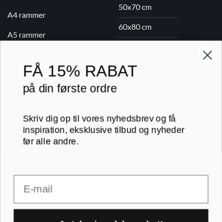
50x70 cm
A4 rammer
60x80 cm
A5 rammer
70x100 cm
FÅ
15% RABAT
Printogrammer.dk · Navervej 21 · 8382 Hinnerup · CVR 40736166 ·
på din første ordre
(+45) 8844 1630 ·
kundeservice@printogrammer.dk
Handelsbetingelser
·
Privatlivspolitik
·
Sitemap
© 2026 Printogrammer.dk
Skriv dig op til vores nyhedsbrev og få
inspiration, eksklusive tilbud og nyheder
før alle andre.
Email
DanKort
Visa
MasterCard
Apple
Pay