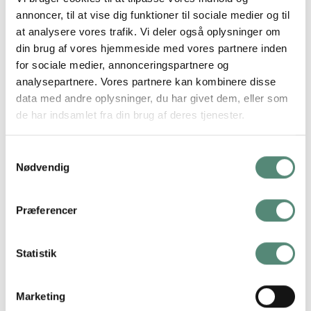
annoncer, til at vise dig funktioner til sociale medier og til
at analysere vores trafik. Vi deler også oplysninger om
din brug af vores hjemmeside med vores partnere inden
for sociale medier, annonceringspartnere og
analysepartnere. Vores partnere kan kombinere disse
data med andre oplysninger, du har givet dem, eller som
YDERLIGERE INFORMATION
de har indsamlet fra din brug af deres tjenester.
60×80 cm., 70×100 cm., 90×120 cm., 100×140
Samtykkevalg
STØRRELSE
cm.
Nødvendig
SVÆVERAMME
Ingen, Sort ramme, Sølv ramme, Ege ramme
Præferencer
Statistik
ANMELDELSER
Marketing
FREMRAGENDE