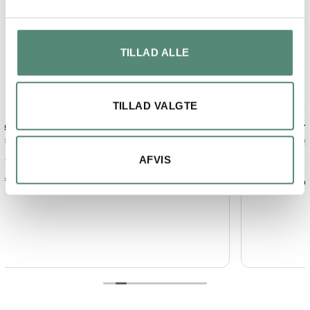
På basis af
52 anmeldelser
TILLAD ALLE
TILLAD VALGTE
Ann Blichfeldt
1 uge siden
AFVIS
God service, godt produkt og hurtig levering