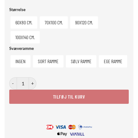
Størrelse
60X80 CM.
70X100 CM.
90X120 CM.
100X140 CM.
Svæveramme
INGEN
SORT RAMME
SØLV RAMME
EGE RAMME
Quiet Observer antal
TILFØJ TIL KURV