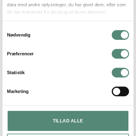
data med andre oplysninger, du har givet dem, eller som
SVÆVERAMME
Ingen, Sort ramme, Sølv ramme, Ege ramme
de har indsamlet fra din brug af deres tjenester.
Samtykkevalg
Nødvendig
ANMELDELSER
Præferencer
FREMRAGENDE
Statistik
På basis af
49 anmeldelser
Marketing
lene bach
TILLAD ALLE
4 måneder siden