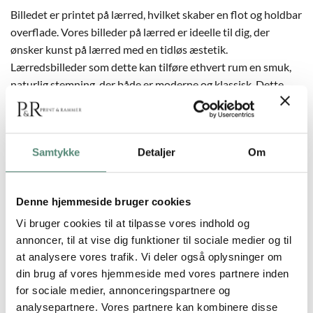
Billedet er printet på lærred, hvilket skaber en flot og holdbar
overflade. Vores billeder på lærred er ideelle til dig, der
ønsker kunst på lærred med en tidløs æstetik.
Lærredsbilleder som dette kan tilføre ethvert rum en smuk,
naturlig stemning, der både er moderne og klassisk. Dette
motiv af den gule fugl er tilgængeligt i forskellige størrelser,
så du kan finde den størrelse, der passer bedst til din væg.
Udforsk vores brede udvalg af flotte billeder af dyr for flere
Samtykke
Detaljer
Om
muligheder.
Denne hjemmeside bruger cookies
Vi bruger cookies til at tilpasse vores indhold og
annoncer, til at vise dig funktioner til sociale medier og til
YDERLIGERE INFORMATION
at analysere vores trafik. Vi deler også oplysninger om
din brug af vores hjemmeside med vores partnere inden
60×80 cm., 70×100 cm., 90×120 cm., 100×140
for sociale medier, annonceringspartnere og
STØRRELSE
cm.
analysepartnere. Vores partnere kan kombinere disse