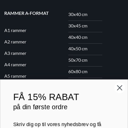
RAMMER A-FORMAT
30x40 cm
30x45 cm
A1 rammer
40x40 cm
A2 rammer
40x50 cm
A3 rammer
50x70 cm
A4 rammer
60x80 cm
A5 rammer
70x100 cm
FÅ
15% RABAT
Printogrammer.dk · Navervej 21 · 8382 Hinnerup · CVR 40736166 ·
på din første ordre
(+45) 8844 1630 ·
kundeservice@printogrammer.dk
Handelsbetingelser
·
Privatlivspolitik
·
Sitemap
Skriv dig op til vores nyhedsbrev og få
© 2026 Printogrammer.dk