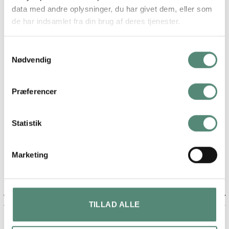
Uden svæveramme, Sort svæveramme, Sølv
data med andre oplysninger, du har givet dem, eller som
SVÆVERAMME
svæveramme
de har indsamlet fra din brug af deres tjenester.
Samtykkevalg
Nødvendig
ANMELDELSER
Præferencer
FREMRAGENDE
Statistik
På basis af
49 anmeldelser
Marketing
Maja lykke jensen
TILLAD ALLE
2 måneder siden