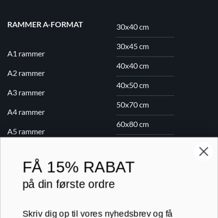
RAMMER A-FORMAT
30x40 cm
30x45 cm
A1 rammer
40x40 cm
A2 rammer
40x50 cm
A3 rammer
50x70 cm
A4 rammer
60x80 cm
A5 rammer
70x100 cm
FÅ
15% RABAT
Printogrammer.dk · Navervej 21 · 8382 Hinnerup · CVR 40736166 ·
på din første ordre
(+45) 8844 1630 ·
kundeservice@printogrammer.dk
Handelsbetingelser
·
Privatlivspolitik
·
Sitemap
Skriv dig op til vores nyhedsbrev og få
© 2026 Printogrammer.dk