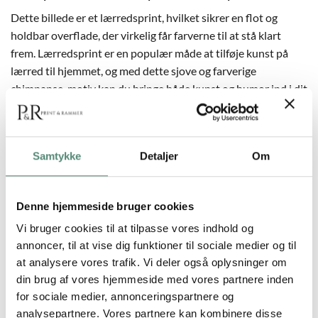
Dette billede er et lærredsprint, hvilket sikrer en flot og
holdbar overflade, der virkelig får farverne til at stå klart
frem. Lærredsprint er en populær måde at tilføje kunst på
lærred til hjemmet, og med dette sjove og farverige
chimpanse-motiv kan du bringe både kunst og humor ind i dit
rum. Billedet fås i forskellige størrelser, så du kan finde det
format, der passer bedst til din væg. Udforsk også vores
andre sjove billeder af dyr for at finde flere motiver, der kan
Samtykke
Detaljer
Om
bringe smil og farve til dit hjem.
Denne hjemmeside bruger cookies
Vi bruger cookies til at tilpasse vores indhold og
annoncer, til at vise dig funktioner til sociale medier og til
YDERLIGERE INFORMATION
at analysere vores trafik. Vi deler også oplysninger om
din brug af vores hjemmeside med vores partnere inden
STØRRELSE
70×100 cm, 90×120 cm
for sociale medier, annonceringspartnere og
analysepartnere. Vores partnere kan kombinere disse