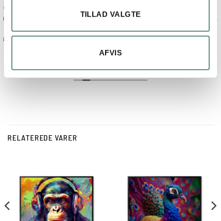
Fin billede og ramme.
TILLAD VALGTE
Kom på anden dagen, efter bestilling
AFVIS
RELATEREDE VARER