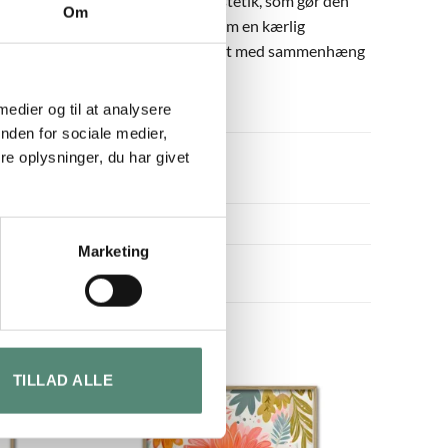
. Plakaten har en minimalistisk æstetik, som gør den
Om
isk, og budskabet fungerer både som en kærlig
ller kombineres med No. 02 for et sæt med sammenhæng
er babyshower.
 medier og til at analysere
nden for sociale medier,
e oplysninger, du har givet
Marketing
TILLAD ALLE