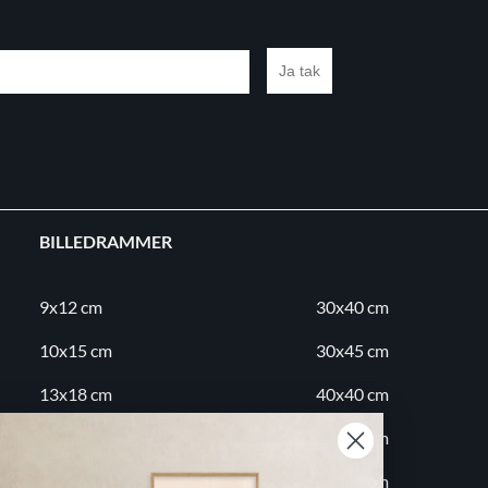
Ja tak
BILLEDRAMMER
9x12 cm
30x40 cm
10x15 cm
30x45 cm
13x18 cm
40x40 cm
18x24 cm
40x50 cm
20x20 cm
50x70 cm