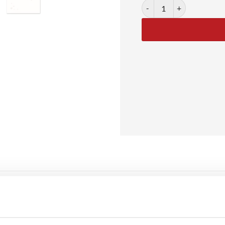
Dream Big, Little One No. 0
 One No. 01
 01 er en enkel og stilfuld plakat med typografi i afdæmpede beige 