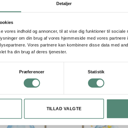
må stjerner omkring, hvilket giver et poetisk og beroligende udtryk
Detaljer
arverige og neutrale børneværelser. Stilarten er moderne og nord
isuel detalje. Dream Big, Little One No. 01 kan hænges alene e
alg til babys første værelse eller som gave til dåb, navngivning ell
ookies
se vores indhold og annoncer, til at vise dig funktioner til sociale
oplysninger om din brug af vores hjemmeside med vores partnere i
ysepartnere. Vores partnere kan kombinere disse data med andr
29,7×42 cm, 42×59,4 cm, 50×70 cm
et fra din brug af deres tjenester.
Præferencer
Statistik
TILLAD VALGTE