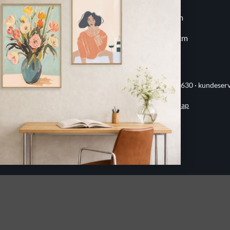
20x30 cm
60x80 cm
30x30 cm
70x100 cm
ervej 21 · 8382 Hinnerup · CVR 40736166 · (+45) 8844 1630 ·
kundeser
Handelsbetingelser
·
Privatlivspolitik
·
Sitemap
© 2026 Printogrammer.dk
DanKort
Visa
MasterCard
Apple
Pay