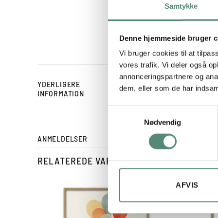
i håndskrevet stil med s
Samtykke
nem at indpasse i både f
opmuntring og en smuk v
og variation. Et oplagt v
Denne hjemmeside bruger c
Vi bruger cookies til at tilpas
vores trafik. Vi deler også 
annonceringspartnere og anal
YDERLIGERE
STØRRELSE
dem, eller som de har indsaml
INFORMATION
Samtykkevalg
Nødvendig
ANMELDELSER
RELATEREDE VARER
AFVIS