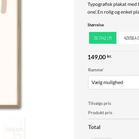
Typografisk plakat med b
one’. En rolig og enkel pla
Størrelse
29,7X42 CM
42X59,4 
149,00
kr.
(required)
Ramme
*
Tilvalgs pris
Produkt pris
Total