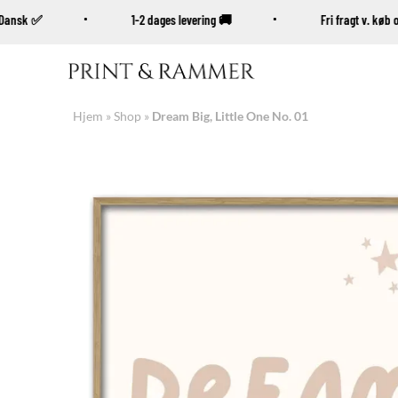
% Dansk ✅
1-2 dages levering 🚚
Fri fragt v. k
Fortsæt
til
indhold
Hjem
»
Shop
»
Dream Big, Little One No. 01