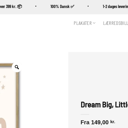
øb over 399 kr. 📦
100% Dansk ✅
1-2 dages lev
PLAKATER
LÆRREDSBIL
Zoom
Dream Big, Littl
Fra
149,00
kr.