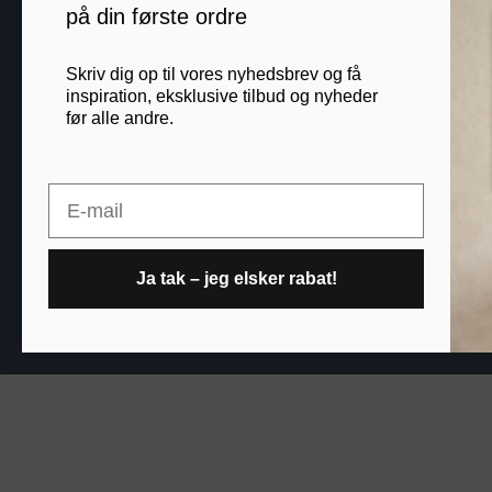
på din første ordre
Blog
Skriv dig op til vores nyhedsbrev og få
B2B
inspiration, eksklusive tilbud og nyheder
før alle andre.
Printogrammer.dk · Nav
Email
Ja tak – jeg elsker rabat!