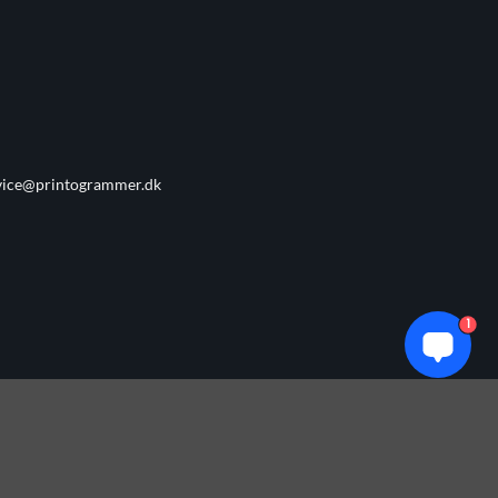
vice@printogrammer.dk
1