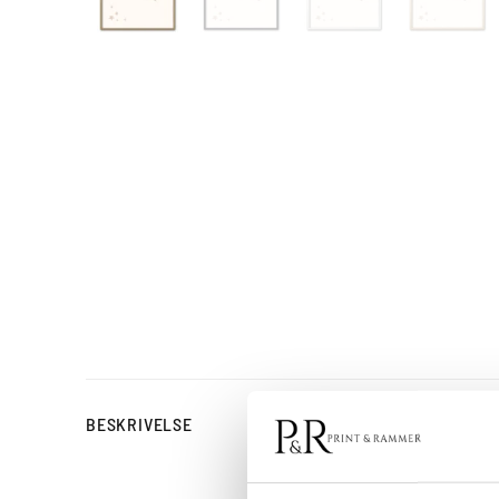
Dream Big, Little
BESKRIVELSE
Dream Big, Little One No.