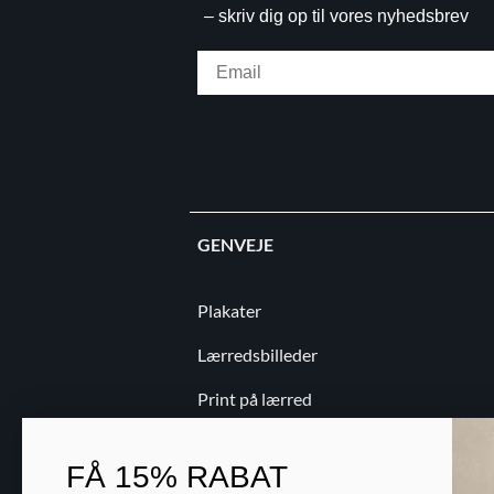
– skriv dig op til vores nyhedsbrev
Email
GENVEJE
Plakater
Lærredsbilleder
Print på lærred
Print på papir
FÅ
15% RABAT
Kontakt