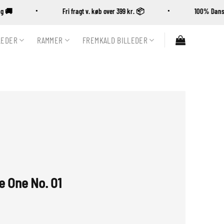
ering 🚚
Fri fragt v. køb over 399 kr. 📦
100% D
LEDER
RAMMER
FREMKALD BILLEDER
e One No. 01