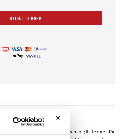
1 antal
TILFØJ TIL KURV
og lyserosa nuancer. Teksten ‘dream big little one’ står