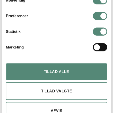
Nødvendig
På basis af
49 anmeldelser
Præferencer
Statistik
Maja lykke jensen
2 måneder siden
Marketing
Fin billede og ramme.
Kom på anden dagen, efter bestilling
TILLAD ALLE
TILLAD VALGTE
AFVIS