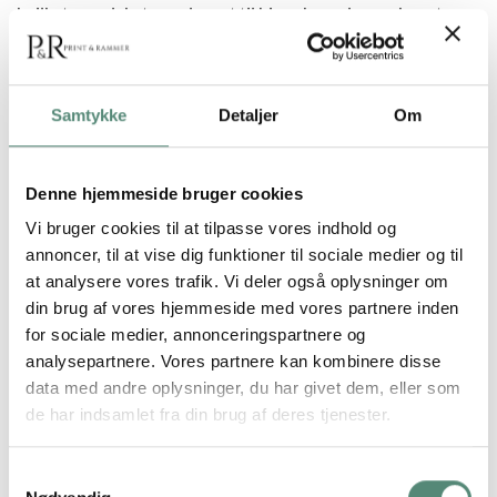
hvilket gør plakaten velegnet til hjem, hvor der ønskes et
afdæmpet, men grafisk element. Earth Aligned No. 02 er ideel
i selskab med No. 01 og No. 03, men står også stærkt alene.
Perfekt til moderne stuer, entréer eller hjemmekontorer.
Samtykke
Detaljer
Om
Denne hjemmeside bruger cookies
YDERLIGERE INFORMATION
Vi bruger cookies til at tilpasse vores indhold og
annoncer, til at vise dig funktioner til sociale medier og til
STØRRELSE
29,7×42 cm, 42×59,4 cm, 50×70 cm
at analysere vores trafik. Vi deler også oplysninger om
din brug af vores hjemmeside med vores partnere inden
for sociale medier, annonceringspartnere og
analysepartnere. Vores partnere kan kombinere disse
data med andre oplysninger, du har givet dem, eller som
ANMELDELSER
de har indsamlet fra din brug af deres tjenester.
FREMRAGENDE
Samtykkevalg