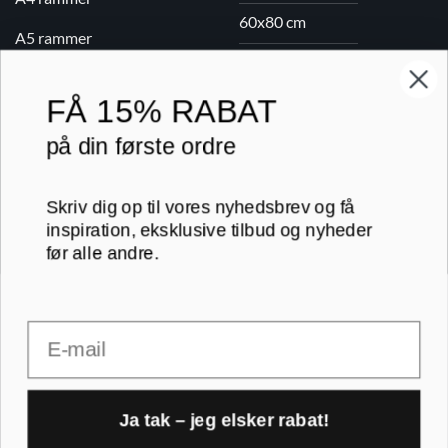
60x80 cm
A5 rammer
70x100 cm
FÅ
15% RABAT
Printogrammer.dk · Navervej 21 · 8382 Hinnerup · CVR 40736166 ·
på din første ordre
(+45) 8844 1630 ·
kundeservice@printogrammer.dk
Handelsbetingelser
·
Privatlivspolitik
·
Sitemap
© 2026 Printogrammer.dk
Skriv dig op til vores nyhedsbrev og få
inspiration, eksklusive tilbud og nyheder
før alle andre.
Email
DanKort
Visa
MasterCard
Apple
Pay
Ja tak – jeg elsker rabat!