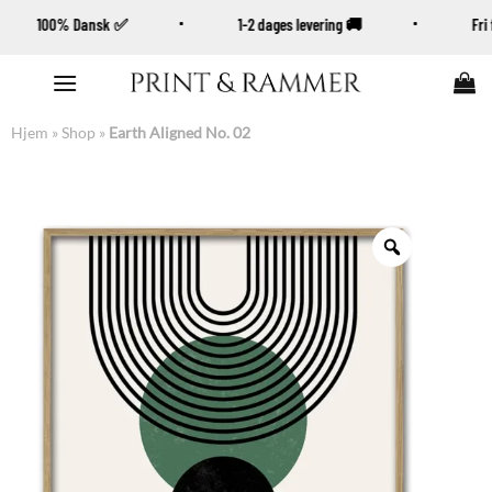
100% Dansk ✅
1-2 dages levering 🚚
Fr
Fortsæt
til
indhold
Hjem
»
Shop
»
Earth Aligned No. 02
Zoom