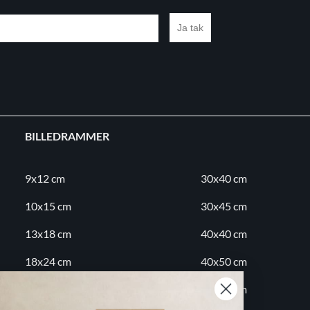
Ja tak
BILLEDRAMMER
9x12 cm
30x40 cm
10x15 cm
30x45 cm
13x18 cm
40x40 cm
18x24 cm
40x50 cm
20x20 cm
50x70 cm