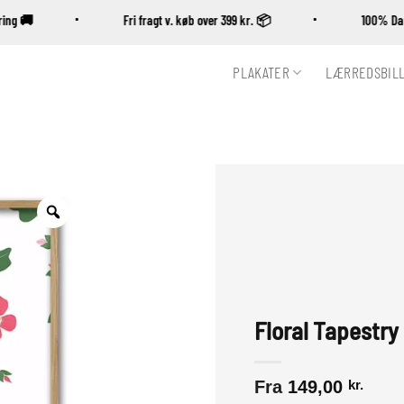
evering 🚚
Fri fragt v. køb over 399 kr. 📦
100% 
PLAKATER
LÆRREDSBIL
Zoom
Floral Tapestry 
Fra
149,00
kr.