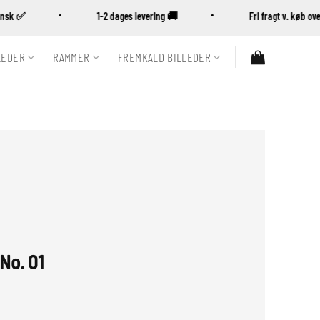
Dansk ✅
1-2 dages levering 🚚
Fri fragt v. køb 
LEDER
RAMMER
FREMKALD BILLEDER
No. 01