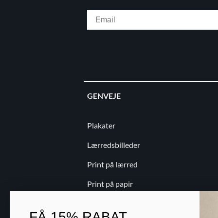
Email
GENVEJE
Plakater
Lærredsbilleder
Print på lærred
Print på papir
Kontakt
FÅ
15% RABAT