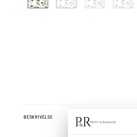
Blomsterplakat 
BESKRIVELSE
Floral Tapestry No. 01 e