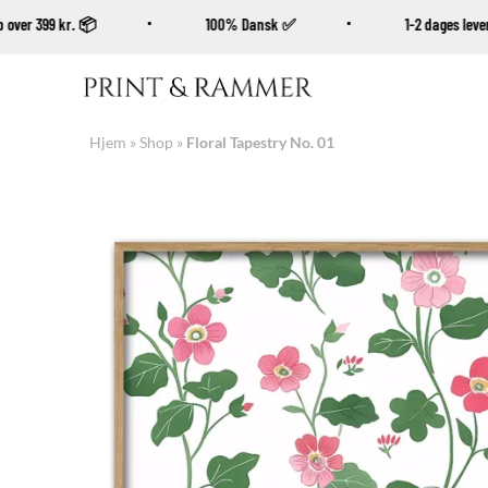
 køb over 399 kr. 📦
100% Dansk ✅
1-2 dages l
Fortsæt
til
indhold
Hjem
»
Shop
»
Floral Tapestry No. 01