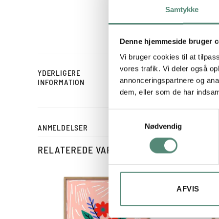
har et næsten tekstilagt
Samtykke
florale motiv. Plakaten 
fungerer både alene og 
Denne hjemmeside bruger c
Vi bruger cookies til at tilpas
vores trafik. Vi deler også 
YDERLIGERE
STØRRELSE
annonceringspartnere og anal
INFORMATION
dem, eller som de har indsaml
Samtykkevalg
Nødvendig
ANMELDELSER
RELATEREDE VARER
AFVIS