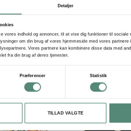
igt udtryk og emmer af romantik og vintage-stemning. Den hvide bagg
Detaljer
passer smukt i soveværelse, badeværelse eller i sommerhuset, hvo
sammen med Floral Tapestry No. 02.
ookies
se vores indhold og annoncer, til at vise dig funktioner til sociale
oplysninger om din brug af vores hjemmeside med vores partnere i
29,7×42 cm, 42×59,4 cm, 50×70 cm
ysepartnere. Vores partnere kan kombinere disse data med andr
et fra din brug af deres tjenester.
Præferencer
Statistik
TILLAD VALGTE