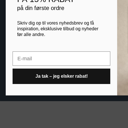
Blog
på din første ordre
B2B
Skriv dig op til vores nyhedsbrev og få
inspiration, eksklusive tilbud og nyheder
før alle andre.
Printogrammer.dk · Nav
Email
Ja tak – jeg elsker rabat!