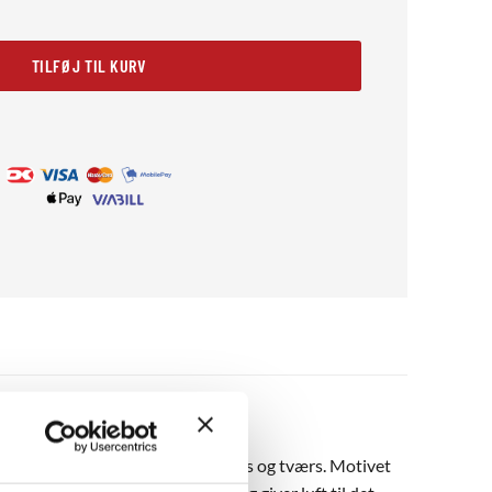
l
TILFØJ TIL KURV
nne grene, der slynger sig på kryds og tværs. Motivet