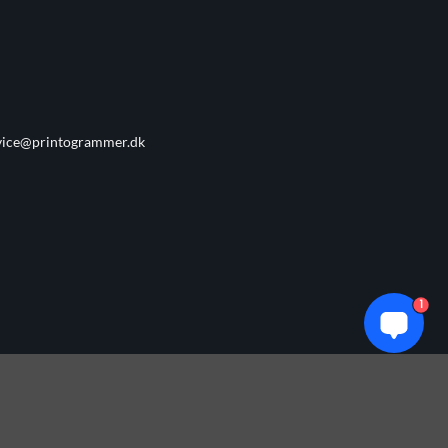
vice@printogrammer.dk
1