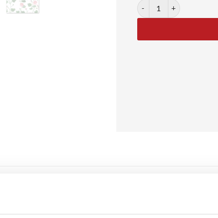
Floral Tapestry No. 01 anta
med pink blomster
r en dekorativ og let plakat med et mønster af pink blomster og grø