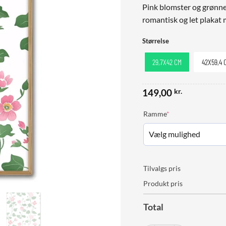
Pink blomster og grønne 
romantisk og let plakat 
Størrelse
29,7X42 CM
42X59,4 
149,00
kr.
(required)
Ramme
*
Tilvalgs pris
Produkt pris
Total