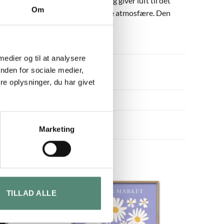
rund lader farverne stå klart og giver luft til det
Om
r den skaber en let og blomstrende atmosfære. Den
 medier og til at analysere
nden for sociale medier,
e oplysninger, du har givet
Marketing
TILLAD ALLE