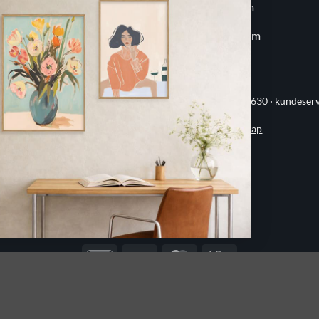
20x30 cm
60x80 cm
30x30 cm
70x100 cm
ervej 21 · 8382 Hinnerup · CVR 40736166 · (+45) 8844 1630 ·
kundeser
Handelsbetingelser
·
Privatlivspolitik
·
Sitemap
© 2026 Printogrammer.dk
DanKort
Visa
MasterCard
Apple
Pay