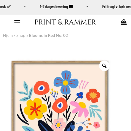
Dansk ✅
1-2 dages levering 🚚
Fri fragt v. køb 
Fortsæt
til
indhold
Hjem
»
Shop
»
Blooms in Red No. 02
Zoom