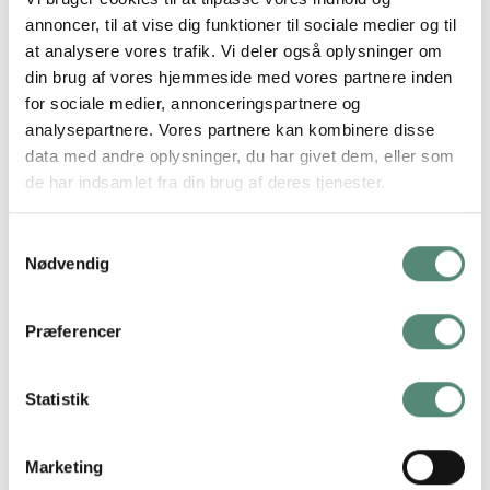
blomsterarrangement i en rød vase med karakteristiske
annoncer, til at vise dig funktioner til sociale medier og til
lodrette linjer. Blomsterne i blå, gul, orange og rosa skaber en
at analysere vores trafik. Vi deler også oplysninger om
livlig kontrast til vasens varme røde farve og den lyse
din brug af vores hjemmeside med vores partnere inden
baggrund. Motivet har et grafisk og næsten tegneserieagtigt
for sociale medier, annonceringspartnere og
udtryk, der tilfører et friskt pust til indretningen. Plakaten er
analysepartnere. Vores partnere kan kombinere disse
en del af Blooms in Red-serien og passer perfekt sammen
data med andre oplysninger, du har givet dem, eller som
med No. 01, men kan også kombineres med andre Bloom-
de har indsamlet fra din brug af deres tjenester.
motiver for et varieret og harmonisk udtryk. Ideel til stue,
entré eller et farverigt kontorhjørne.
Samtykkevalg
Nødvendig
Præferencer
YDERLIGERE INFORMATION
Statistik
STØRRELSE
29,7×42 cm, 42×59,4 cm, 50×70 cm
Marketing