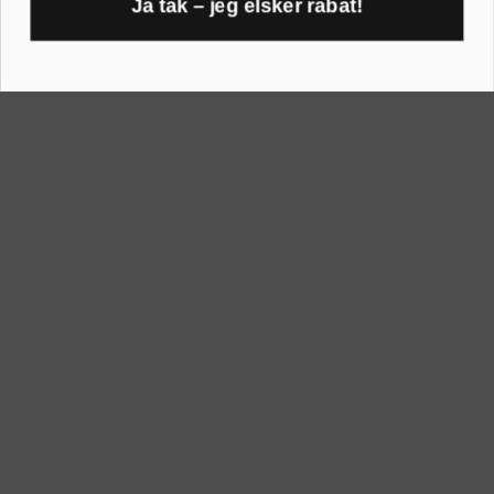
Ja tak – jeg elsker rabat!
40x40 cm
1
A2 rammer
40x50 cm
A3 rammer
50x70 cm
A4 rammer
60x80 cm
A5 rammer
70x100 cm
Printogrammer.dk · Navervej 21 · 8382 Hinnerup · CVR 40736166 ·
(+45) 8844 1630 ·
kundeservice@printogrammer.dk
Handelsbetingelser
·
Privatlivspolitik
·
Sitemap
© 2026 Printogrammer.dk