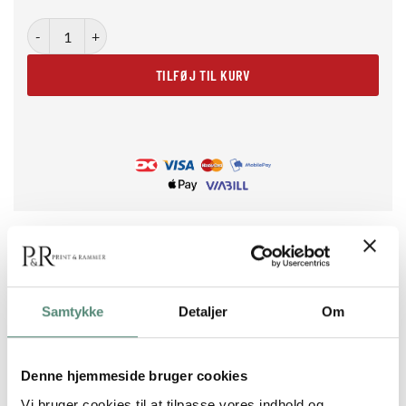
Blooms in Red No. 02 antal
TILFØJ TIL KURV
BESKRIVELSE
Samtykke
Detaljer
Om
Blomster plakat i mange farver
Denne hjemmeside bruger cookies
Blooms in Red No. 02 byder på et frodigt
Vi bruger cookies til at tilpasse vores indhold og