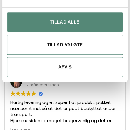
ANMELDELSER
TILLAD ALLE
FREMRAGENDE
På basis af
49 anmeldelser
TILLAD VALGTE
AFVIS
Lars Henrik Ley
2 måneder siden
Hurtig levering og et super flot produkt, pakket
nænsomt ind, så at det er godt beskyttet under
transport.
Hjemmesiden er meget brugervenlig og det er
nemt at bestille.
Læs mere