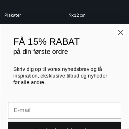
Plakater
9x12 cm
Lærredsbilleder
10x15 cm
Print på lærred
13x18 cm
FÅ
15% RABAT
Print på papir
18x24 cm
på din første ordre
Kontakt
20x20 cm
Skriv dig op til vores nyhedsbrev og få
Blog
20x30 cm
inspiration, eksklusive tilbud og nyheder
før alle andre.
B2B
30x30 cm
Email
RAMMER A-FORMAT
30x40 cm
30x45 cm
A1 rammer