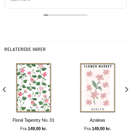
De største anbefalinger herfra 👍👏👏
Vh Lars
RELATEREDE VARER
Floral Tapestry No. 01
Azaleas
Fra
149,00
kr.
Fra
149,00
kr.